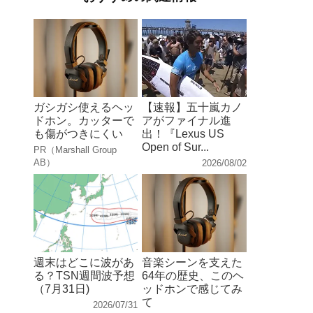
ガシガシ使えるヘッ
【速報】五十嵐カノ
ドホン。カッターで
アがファイナル進
も傷がつきにくい
出！『Lexus US
Open of Sur...
PR（Marshall Group
AB）
2026/08/02
週末はどこに波があ
音楽シーンを支えた
る？TSN週間波予想
64年の歴史、このヘ
（7月31日)
ッドホンで感じてみ
て
2026/07/31