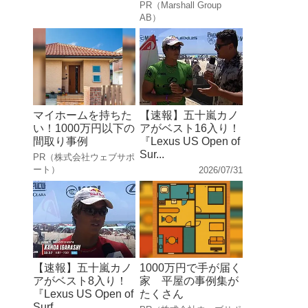
PR（Marshall Group
AB）
マイホームを持ちた
【速報】五十嵐カノ
い！1000万円以下の
アがベスト16入り！
間取り事例
『Lexus US Open of
Sur...
PR（株式会社ウェブサポ
ート）
2026/07/31
【速報】五十嵐カノ
1000万円で手が届く
アがベスト8入り！
家 平屋の事例集が
『Lexus US Open of
たくさん
Surf...