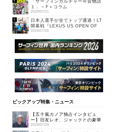
「サーフィンカルチャー今昔物語
１」 – F＋コラム
2026/07/21
日本人選手が全てトップ通過！LT
開幕戦『LEXUS US OPEN OF
2026/07/26
SURFING』初日
ピックアップ特集・ニュース
【五十嵐カノア独占インタビュ
ー】旧友レオ、ジャックとの豪華
2026/07/29
プライベートセッション