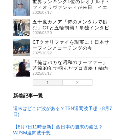
世界ランキング1位のレオナルド・
フィオラヴァンティが来日、イエ
2026/07/17
ロージャージ獲得直後の独占イン
タビュー
五十嵐カノア「侍のメンタルで挑
む」CTと五輪制覇！単独インタビ
2026/03/30
ューで熱弁
CTクオリファイを現実に！日本サ
ーフィンとコーチングの今
2025/10/22
「俺はバカな昭和のサーファー」
苦節30年で掴んだプロ資格！柿内
2025/08/17
聖文(54)の生き様
1
2
新着記事一覧
週末はどこに波がある？TSN週間波予想（8月7
日)
【8月7日11時更新】西日本の週末の波は？
WJSM週間波予想