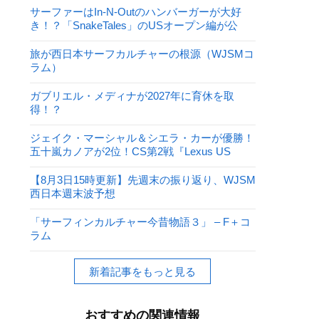
サーファーはIn-N-Outのハンバーガーが大好
き！？「SnakeTales」のUSオープン編が公
開！
旅が西日本サーフカルチャーの根源（WJSMコ
ラム）
ガブリエル・メディナが2027年に育休を取
得！？
ジェイク・マーシャル＆シエラ・カーが優勝！
五十嵐カノアが2位！CS第2戦『Lexus US
Open of Surfing』
【8月3日15時更新】先週末の振り返り、WJSM
西日本週末波予想
「サーフィンカルチャー今昔物語３」 – F＋コ
ラム
新着記事をもっと見る
おすすめの関連情報