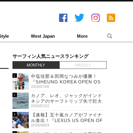
Style
West Japan
More
サーフィン人気ニュースランキング
MONTHLY
WEEKLY
中塩佳那＆田岡なつみが優勝！
『SIHEUNG KOREA OPEN QS
2026/07/06
6,000 & LQS』
カノア、レオ、ジャックがインド
ネシアのサーフトリップ先で巨大
2026/07/22
ワニと遭遇！
【速報】五十嵐カノアがファイナ
ル進出！『LEXUS US OPEN OF
2026/08/03
SURFING』