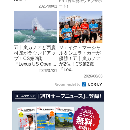
PR（株式会社ウェブサポ
ート）
2026/08/01
五十嵐カノアと西慶
ジェイク・マーシャ
司郎がラウンドアッ
ル＆シエラ・カーが
プ！CS第2戦
優勝！五十嵐カノア
『Lexus US Open ...
が2位！CS第2戦
『Lex...
2026/07/31
2026/08/03
Recommended by