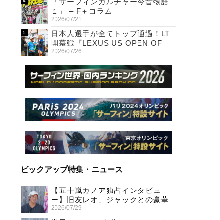
「サーフィンカルチャー今昔物語
１」 – F＋コラム
2026/07/21
日本人選手が全てトップ通過！LT
開幕戦『LEXUS US OPEN OF
2026/07/26
SURFING』初日
ピックアップ特集・ニュース
【五十嵐カノア独占インタビュ
ー】旧友レオ、ジャックとの豪華
2026/07/29
プライベートセッション