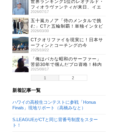
世界ランキング1位のレオナルド・
フィオラヴァンティが来日、イエ
2026/07/17
ロージャージ獲得直後の独占イン
タビュー
五十嵐カノア「侍のメンタルで挑
む」CTと五輪制覇！単独インタビ
2026/03/30
ューで熱弁
CTクオリファイを現実に！日本サ
ーフィンとコーチングの今
2025/10/22
「俺はバカな昭和のサーファー」
苦節30年で掴んだプロ資格！柿内
2025/08/17
聖文(54)の生き様
1
2
新着記事一覧
ハワイの高校生コンテストに参戦「Honua
Finals」現地リポート（高橋みなと）
S.LEAGUEがCTと同じ背番号制度をスター
ト！