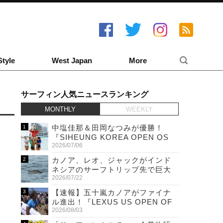
Style
West Japan
More
サーフィン人気ニュースランキング
MONTHLY
WEEKLY
中塩佳那＆田岡なつみが優勝！
『SIHEUNG KOREA OPEN QS
2026/07/06
6,000 & LQS』
カノア、レオ、ジャックがインド
ネシアのサーフトリップ先で巨大
2026/07/22
ワニと遭遇！
【速報】五十嵐カノアがファイナ
ル進出！『LEXUS US OPEN OF
2026/08/03
SURFING』