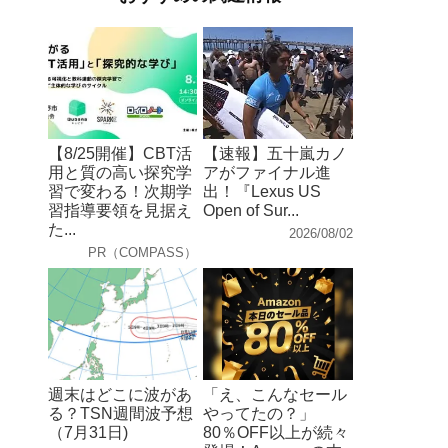
【8/25開催】CBT活
【速報】五十嵐カノ
用と質の高い探究学
アがファイナル進
習で変わる！次期学
出！『Lexus US
習指導要領を見据え
Open of Sur...
た...
2026/08/02
PR（COMPASS）
週末はどこに波があ
「え、こんなセール
る？TSN週間波予想
やってたの？」
（7月31日)
80％OFF以上が続々