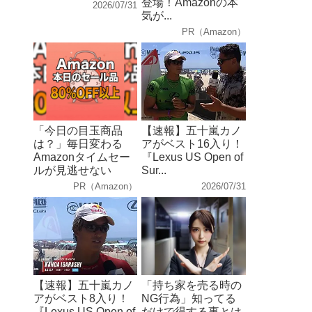
登場！Amazonの本
2026/07/31
気が...
PR（Amazon）
「今日の目玉商品
【速報】五十嵐カノ
は？」毎日変わる
アがベスト16入り！
Amazonタイムセー
『Lexus US Open of
ルが見逃せない
Sur...
PR（Amazon）
2026/07/31
【速報】五十嵐カノ
「持ち家を売る時の
アがベスト8入り！
NG行為」知ってる
『Lexus US Open of
だけで得する事とは