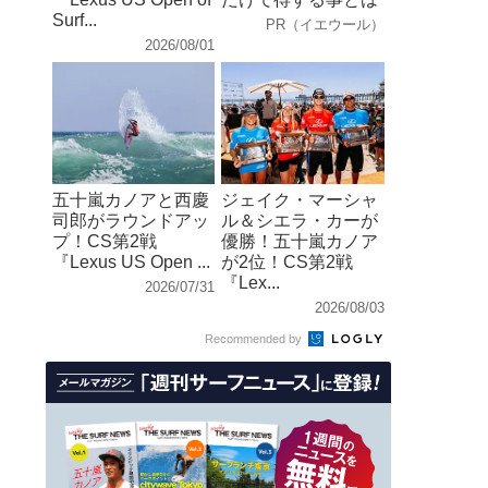
Surf...
PR（イエウール）
2026/08/01
五十嵐カノアと西慶
ジェイク・マーシャ
司郎がラウンドアッ
ル＆シエラ・カーが
プ！CS第2戦
優勝！五十嵐カノア
『Lexus US Open ...
が2位！CS第2戦
『Lex...
2026/07/31
2026/08/03
Recommended by