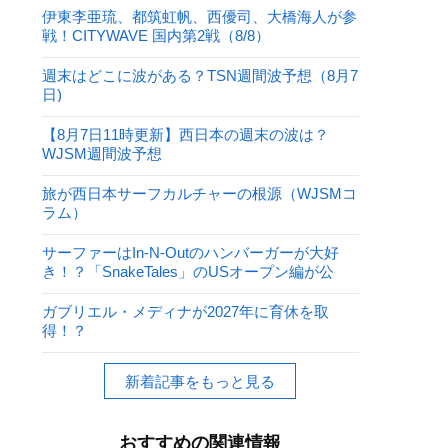
伊東李亜琉、都筑虹帆、西優司、大橋海人が参
戦！CITYWAVE 国内第2戦（8/8）
週末はどこに波がある？TSN週間波予想（8月7
日)
【8月7日11時更新】西日本の週末の波は？
WJSM週間波予想
旅が西日本サーフカルチャーの根源（WJSMコ
ラム）
サーファーはIn-N-Outのハンバーガーが大好
き！？「SnakeTales」のUSオープン編が公
開！
ガブリエル・メディナが2027年に育休を取
得！？
新着記事をもっと見る
おすすめの関連情報