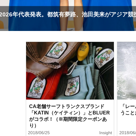
来がアジア競技大会の意気込み
世界ランキング
直後の独占イン
CA老舗サーフトランクスブランド
「レー
「KATIN（ケイティン）」とBLUER
うこと
がコラボ！（※期間限定クーポンあ
り）
2018/06/25
Insight
2018/06