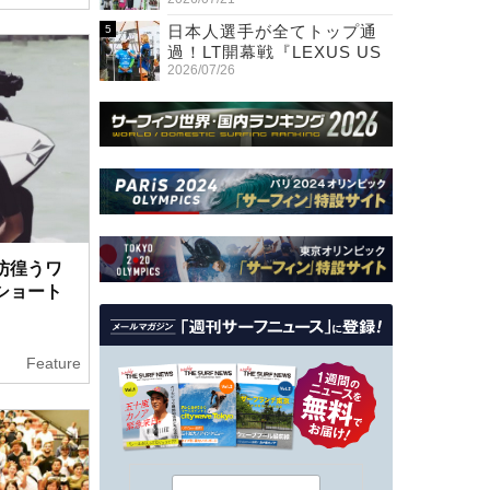
日本人選手が全てトップ通
過！LT開幕戦『LEXUS US
2026/07/26
OPEN OF SURFING』初日
彷徨うワ
ショート
Feature