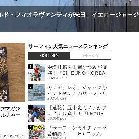
ロージャージ獲得
S.ONE ショート＆ロング
サーフィン人気ニュースランキング
MONTHLY
WEEKLY
中塩佳那＆田岡なつみが優
勝！『SIHEUNG KOREA
2026/07/06
OPEN QS 6,000 & LQS』
カノア、レオ、ジャックが
インドネシアのサーフトリ
2026/07/22
ップ先で巨大ワニと遭遇！
【速報】五十嵐カノアがフ
サーフマガジ
ァイナル進出！『LEXUS
カルチャー
2026/08/03
US OPEN OF SURFING』
「サーフィンカルチャー今
昔物語１」 – F＋コラム
ress release
2026/07/21