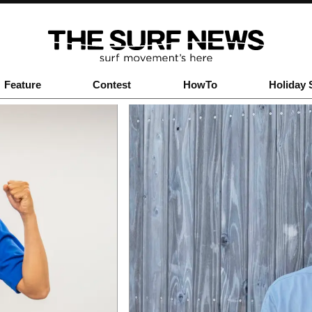
Feature
Contest
HowTo
Holiday 