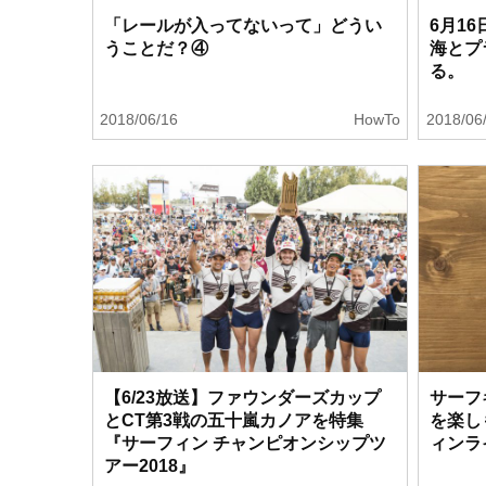
「レールが入ってないって」どうい
6月1
うことだ？④
海とプ
る。
2018/06/16
HowTo
2018/06
【6/23放送】ファウンダーズカップ
サーフ
とCT第3戦の五十嵐カノアを特集
を楽しも
『サーフィン チャンピオンシップツ
ィンラ
アー2018』