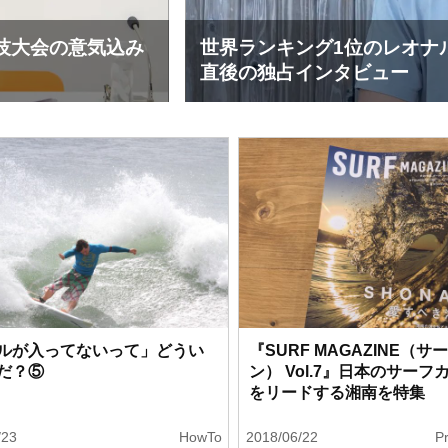
1位のレオナルド・フィオラヴァンティが来日、イエ
タビュー
ルが入ってないって」どうい
『SURF MAGAZINE（
だ？⑤
ン） Vol.7』日本のサーフ
をリードする湘南を特集
/23
HowTo
2018/06/22
P