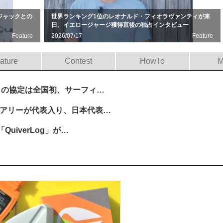
ジャックとの
世界ランキング1位のレオナルド・フィオラヴァンティが来
日、イエロージャージ獲得直後の独占インタビュー
Feature
2026/07/17
Feature
ature
Contest
HowTo
M
との協定は全国初、サーフィ…
アリーが代表入り、日本代表…
uiverLog」が…