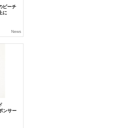
のビーチ
止に
News
ド
ポンサー