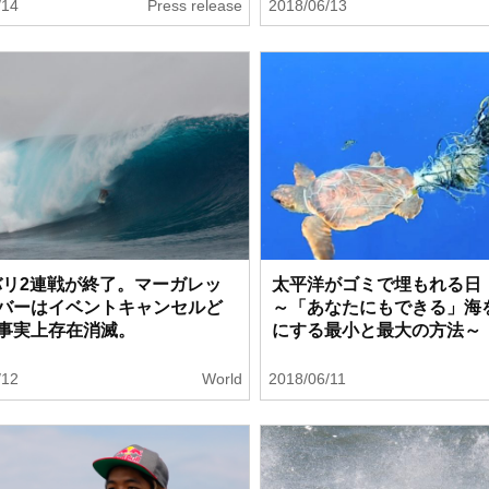
/14
Press release
2018/06/13
バリ2連戦が終了。マーガレッ
太平洋がゴミで埋もれる日
バーはイベントキャンセルど
～「あなたにもできる」海
事実上存在消滅。
にする最小と最大の方法～
/12
World
2018/06/11