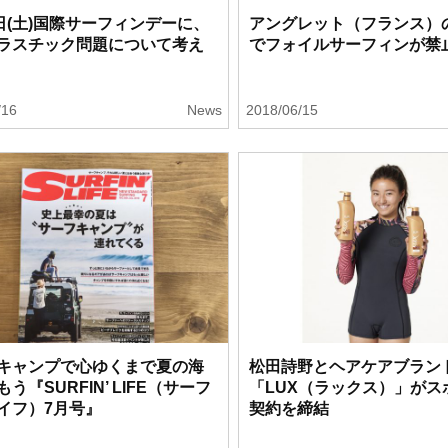
6日(土)国際サーフィンデーに、
アングレット（フランス）
ラスチック問題について考え
でフォイルサーフィンが禁
/16
News
2018/06/15
キャンプで心ゆくまで夏の海
松田詩野とヘアケアブラン
う『SURFIN’ LIFE（サーフ
「LUX（ラックス）」がス
イフ）7月号』
契約を締結