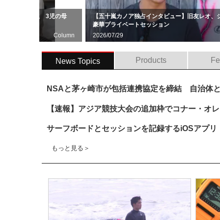
2歳の壮絶人生 3児の母
【五十嵐カノア独占インタビュー】旧友レオ、
」
豪華プライベートセッション
Column
2026/07/29
Products
Fe
News Topics
NSAと茅ヶ崎市が包括連携協定を締結 自治体
【速報】アジア競技大会の追加枠でコナー・オレ
サーフボードとセッションを記録するiOSアプリ「Q
もっと見る＞