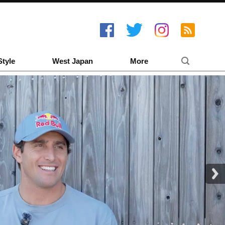
Style
West Japan
More