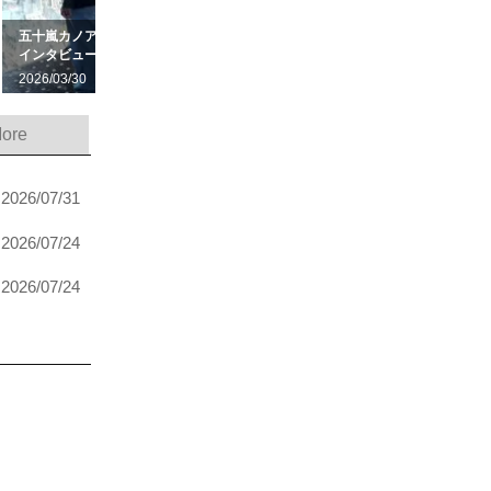
五十嵐カノア「侍のメンタルで挑む」CTと五輪制覇！単独
CTクオリ
インタビューで熱弁
今
2026/03/30
Feature
2025/10/22
ore
2026/07/31
2026/07/24
2026/07/24