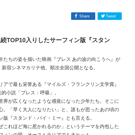
Share
Tweet
続TOP10入りしたサーフィン版『スタン
年たちの姿を描いた映画『ブレス あの波の向こうへ』が
し、新宿シネマカリテ他、順次全国公開となる。
リアで最も栄誉ある『マイルズ・フランクリン文学賞』
伝的小説「ブレス：呼吸」。
世界が広くなったような感覚になった少年たち。そこに
心。「早く大人になりたい」と、誰もが思ったあの頃の
ン版『スタンド・バイ・ミー』とも言える。
ぜこれほど海に惹かれるのか」というテーマを内包した
フィンの国、オーストラリアでも大ヒット。