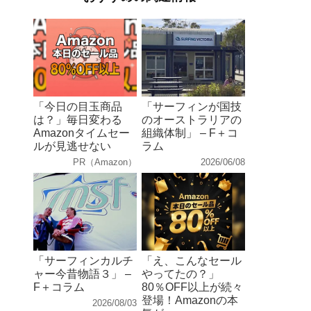
「今日の目玉商品
「サーフィンが国技
は？」毎日変わる
のオーストラリアの
Amazonタイムセー
組織体制」 – F＋コ
ルが見逃せない
ラム
PR（Amazon）
2026/06/08
「サーフィンカルチ
「え、こんなセール
ャー今昔物語３」 –
やってたの？」
F＋コラム
80％OFF以上が続々
登場！Amazonの本
2026/08/03