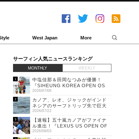
Style
West Japan
More
サーフィン人気ニュースランキング
MONTHLY
WEEKLY
中塩佳那＆田岡なつみが優勝！
『SIHEUNG KOREA OPEN QS
2026/07/06
6,000 & LQS』
カノア、レオ、ジャックがインド
ネシアのサーフトリップ先で巨大
2026/07/22
ワニと遭遇！
【速報】五十嵐カノアがファイナ
ル進出！『LEXUS US OPEN OF
2026/08/03
SURFING』