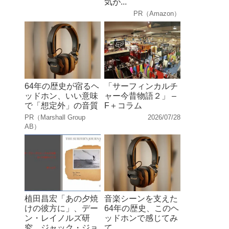
気が...
PR（Amazon）
64年の歴史が宿るヘ
「サーフィンカルチ
ッドホン、いい意味
ャー今昔物語２」 –
で「想定外」の音質
F＋コラム
PR（Marshall Group
2026/07/28
AB）
植田昌宏「あの夕焼
音楽シーンを支えた
けの彼方に」、デー
64年の歴史、このヘ
ン・レイノルズ研
ッドホンで感じてみ
究、ジャック・ジョ
て