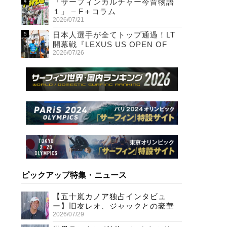
「サーフィンカルチャー今昔物語
１」 – F＋コラム
2026/07/21
日本人選手が全てトップ通過！LT
開幕戦『LEXUS US OPEN OF
2026/07/26
SURFING』初日
ピックアップ特集・ニュース
【五十嵐カノア独占インタビュ
ー】旧友レオ、ジャックとの豪華
2026/07/29
プライベートセッション