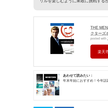
リルを楽しむように果敢に挑戦する
THE M
クターズボッ
posted with
楽天