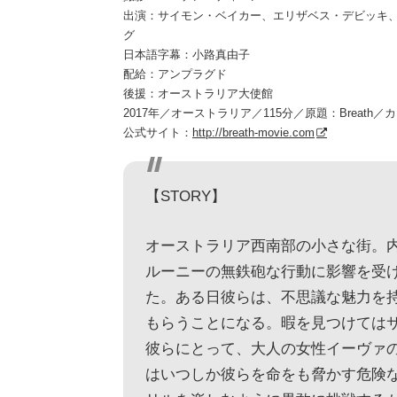
出演：サイモン・ベイカー、エリザベス・デビッキ
グ
日本語字幕：小路真由子
配給：アンプラグド
後援：オーストラリア大使館
2017年／オーストラリア／115分／原題：Breath／カ
公式サイト：
http://breath-movie.com
【STORY】
オーストラリア西南部の小さな街。
ルーニーの無鉄砲な行動に影響を受
た。ある日彼らは、不思議な魅力を
もらうことになる。暇を見つけては
彼らにとって、大人の女性イーヴァ
はいつしか彼らを命をも脅かす危険