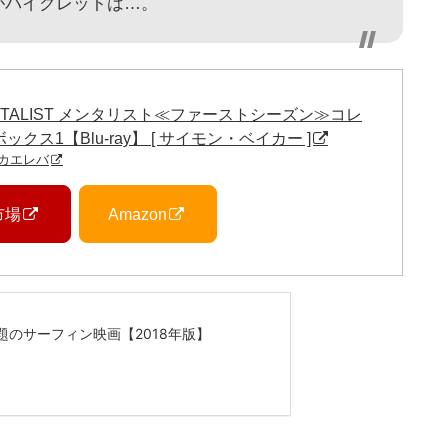
がパイクレットは…。
ENTALIST メンタリスト≪ファーストシーズン≫コレ
クス1【Blu-ray】 [ サイモン・ベイカー ]
カエレバ
市場
Amazon