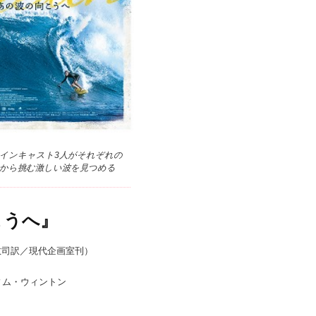
インキャスト3人がそれぞれの
から挑む激しい波を見つめる
こうへ』
敬司訳／現代企画室刊）
ィム・ウィントン