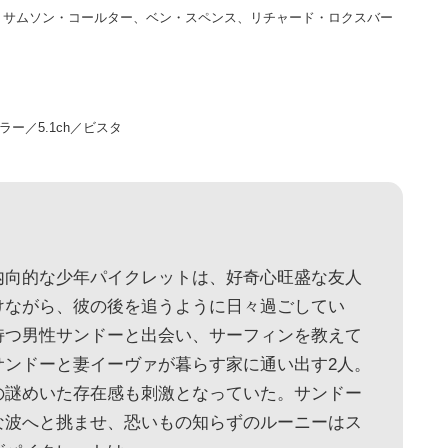
、サムソン・コールター、ベン・スペンス、リチャード・ロクスバー
ラー／5.1ch／ビスタ
内向的な少年パイクレットは、好奇心旺盛な友人
けながら、彼の後を追うように日々過ごしてい
持つ男性サンドーと出会い、サーフィンを教えて
サンドーと妻イーヴァが暮らす家に通い出す2人。
の謎めいた存在感も刺激となっていた。サンドー
な波へと挑ませ、恐いもの知らずのルーニーはス