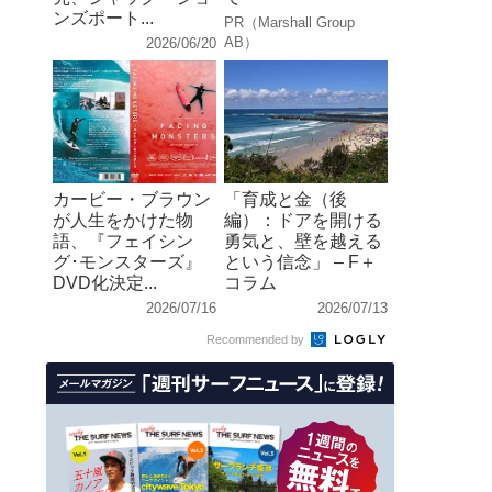
ンズポート...
PR（Marshall Group
AB）
2026/06/20
カービー・ブラウン
「育成と金（後
が人生をかけた物
編）：ドアを開ける
語、『フェイシン
勇気と、壁を越える
グ･モンスターズ』
という信念」 – F＋
DVD化決定...
コラム
2026/07/16
2026/07/13
Recommended by