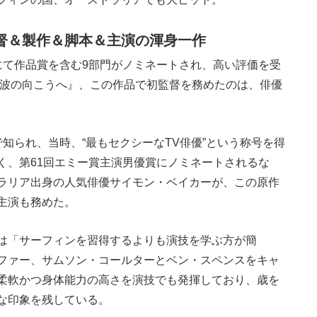
督＆製作＆脚本＆主演の渾身一作
にて作品賞を含む9部門がノミネートされ、高い評価を受
の波の向こうへ』、この作品で初監督を務めたのは、俳優
で知られ、当時、“最もセクシーなTV俳優”という称号を得
く、第61回エミー賞主演男優賞にノミネートされるな
ラリア出身の人気俳優サイモン・ベイカーが、この原作
主演も務めた。
は「サーフィンを習得するよりも演技を学ぶ方が簡
ファー、サムソン・コールターとベン・スペンスをキャ
柔軟かつ身体能力の高さを演技でも発揮しており、歳を
な印象を残している。