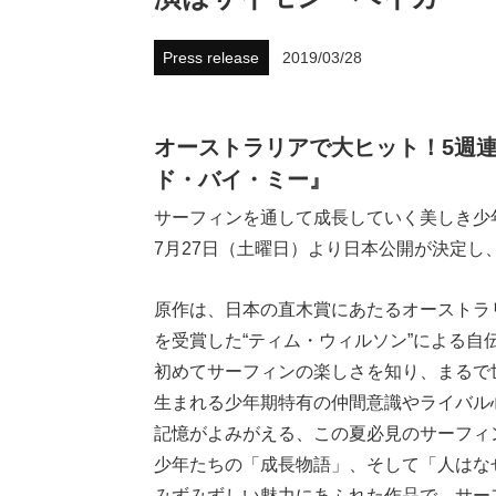
Press release
2019/03/28
オーストラリアで大ヒット！5週連
ド・バイ・ミー』
サーフィンを通して成長していく美しき少
7月27日（土曜日）より日本公開が決定
原作は、日本の直木賞にあたるオーストラ
を受賞した“ティム・ウィルソン”による自
初めてサーフィンの楽しさを知り、まるで
生まれる少年期特有の仲間意識やライバル
記憶がよみがえる、この夏必見のサーフィ
少年たちの「成長物語」、そして「人はな
みずみずしい魅力にあふれた作品で、サー