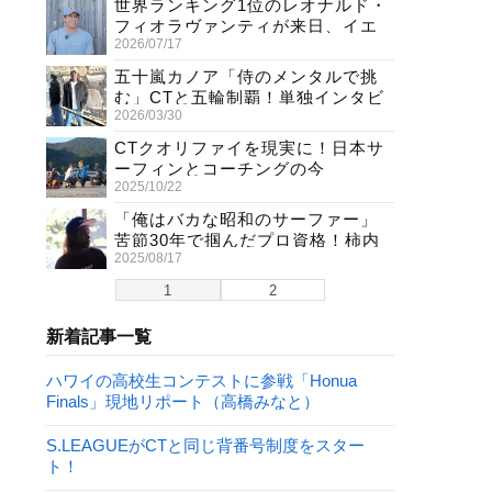
世界ランキング1位のレオナルド・
フィオラヴァンティが来日、イエ
2026/07/17
ロージャージ獲得直後の独占イン
タビュー
五十嵐カノア「侍のメンタルで挑
む」CTと五輪制覇！単独インタビ
2026/03/30
ューで熱弁
CTクオリファイを現実に！日本サ
ーフィンとコーチングの今
2025/10/22
「俺はバカな昭和のサーファー」
苦節30年で掴んだプロ資格！柿内
2025/08/17
聖文(54)の生き様
1
2
新着記事一覧
ハワイの高校生コンテストに参戦「Honua
Finals」現地リポート（高橋みなと）
S.LEAGUEがCTと同じ背番号制度をスター
ト！