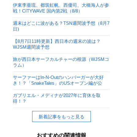
伊東李亜琉、都筑虹帆、西優司、大橋海人が参
戦！CITYWAVE 国内第2戦（8/8）
週末はどこに波がある？TSN週間波予想（8月7
日)
【8月7日11時更新】西日本の週末の波は？
WJSM週間波予想
旅が西日本サーフカルチャーの根源（WJSMコ
ラム）
サーファーはIn-N-Outのハンバーガーが大好
き！？「SnakeTales」のUSオープン編が公
開！
ガブリエル・メディナが2027年に育休を取
得！？
新着記事をもっと見る
おすすめの関連情報