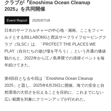
クラブが『Enoshima Ocean Cleanup
2025』を共同開催
ハウツー
ホリデースタイル
Event Report
2025/07/18
日本のサーフカルチャーの中心地・湘南。ここをフィー
ウェストジャパン
ルドとするBILLABONGと西浜サーフライフセービングク
イベント・リリース
ラブ（SLSC）は、「PROTECT THE PLACES WE
PLAY（自分たちの遊び場を守ろう）」という共通の価値
観のもと、2022年から江ノ島界隈での清掃イベントを毎
年続けてきた。
第4回目となる今回は「Enoshima Ocean Cleanup
2025」と題し、2025年6月29日に開催。海での安全と自
然環境の大切さを伝えることを目的に、これまでにない
FOLLOW US ON
広い範囲を対象にクリーンアップが行われた。