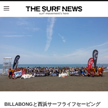
NSAと茅ヶ崎市が包括連携協定を締結 自治体との
協定は全国初、サーフィンを軸に地域活性化へ
【五十嵐カノア独占インタビュー】旧友レオ、ジャ
ックとの豪華プライベートセッション
S.ONE ショート＆ロング開幕戦・現地リポート（高
橋みなと）
ニュース
製品情報
特集
BILLABONGと西浜サーフライフセービング
試合