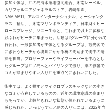
参加団体は、江の島海水浴場協同組合、湘南レーベル、
カリフォルニアジェネラルストア、岩崎学園、
NAMIMATI、アルコインターナショナル、オーシャンク
ラス「拾活」、湘南マリンボランティア、日本財団ヒー
ローズプレッジ、ソニー生命と、これまで以上に多様な
顔ぶれがビーチに集まった。活動は2グループに分かれて
行われ、一般参加者が主体となるグループは、観光客で
にぎわうビーチから境川にかかる橋の周辺まで街中の清
掃を担当。プロサーファーやライフセーバーを中心とし
たグループは江ノ島へとパドリングで渡り、潮の影響で
ゴミが溜まりやすい入り江を重点的にきれいにした。
街中では、よく探すとマイクロプラスチックなどの小さ
なゴミが点在しているものの、近年の環境意識の高まり
もあってか、比較的きれいな状態が保たれているように
感じられた。いっぽうで江ノ島の入り江には、2022年当