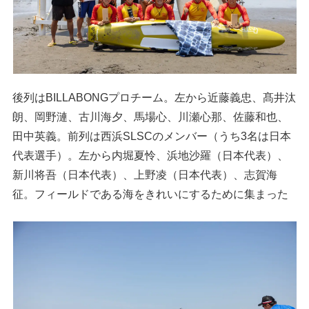
後列はBILLABONGプロチーム。左から近藤義忠、髙井汰
朗、岡野漣、古川海夕、馬場心、川瀬心那、佐藤和也、
田中英義。前列は西浜SLSCのメンバー（うち3名は日本
代表選手）。左から内堀夏怜、浜地沙羅（日本代表）、
新川将吾（日本代表）、上野凌（日本代表）、志賀海
征。フィールドである海をきれいにするために集まった