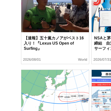
【速報】五十嵐カノアがベスト16
NSAと
入り！『Lexus US Open of
締結 自
Surfing』
サーフィ
2026/08/01
World
2026/07/3