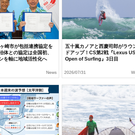
茅ヶ崎市が包括連携協定を
五十嵐カノアと西慶司郎がラウ
治体との協定は全国初、
ドアップ！CS第2戦『Lexus U
ンを軸に地域活性化へ
Open of Surfing』3日目
1
News
2026/07/31
W