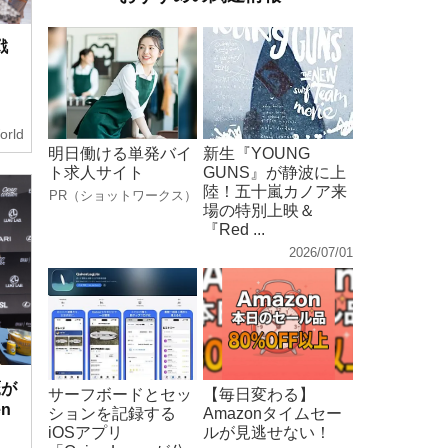
戦
orld
明日働ける単発バイ
新生『YOUNG
ト求人サイト
GUNS』が静波に上
陸！五十嵐カノア来
PR（ショットワークス）
場の特別上映＆
『Red ...
2026/07/01
鷹が
サーフボードとセッ
【毎日変わる】
n
ションを記録する
Amazonタイムセー
iOSアプリ
ルが見逃せない！