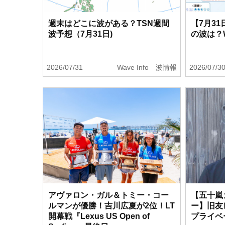
週末はどこに波がある？TSN週間
【7月3
波予想（7月31日)
の波は？
2026/07/31
Wave Info 波情報
2026/07/3
アヴァロン・ガル＆トミー・コー
【五十嵐
ルマンが優勝！吉川広夏が2位！LT
ー】旧友
開幕戦『Lexus US Open of
プライベ