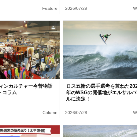
9
Feature
2026/07/29
W
ィンカルチャー今昔物語
ロス五輪の選手選考を兼ねた202
F＋コラム
年のWSGの開催地がエルサルバ
ルに決定！
8
Column
2026/07/28
W