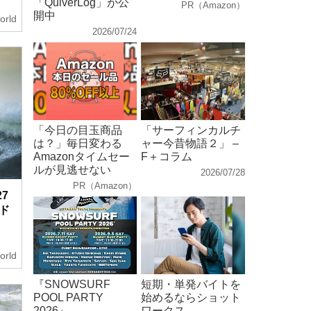
「QuiverLog」が公
PR（Amazon）
開中
orld
2026/07/24
「今日の目玉商品
「サーフィンカルチ
は？」毎日変わる
ャー今昔物語２」 –
Amazonタイムセー
F＋コラム
ルが見逃せない
2026/07/28
PR（Amazon）
7
ド
orld
『SNOWSURF
短期・単発バイトを
POOL PARTY
始めるならショット
2026』
ワークス