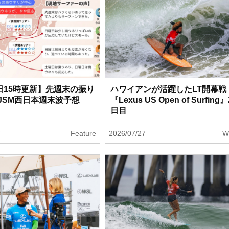
7日15時更新】先週末の振り
ハワイアンが活躍したLT開幕戦
JSM西日本週末波予想
『Lexus US Open of Surfing』
日目
7
Feature
2026/07/27
W