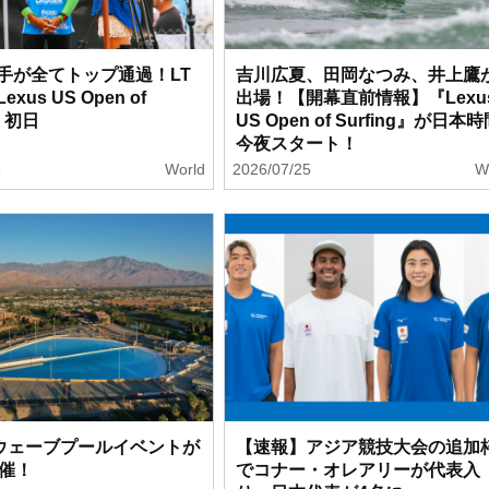
手が全てトップ通過！LT
吉川広夏、田岡なつみ、井上鷹
xus US Open of
出場！【開幕直前情報】『Lexu
g』初日
US Open of Surfing』が日本
今夜スタート！
6
World
2026/07/25
W
のウェーブプールイベントが
【速報】アジア競技大会の追加
開催！
でコナー・オレアリーが代表入