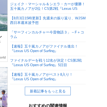
ジェイク・マーシャル＆シエラ・カーが優勝！
五十嵐カノアが2位！CS第2戦『Lexus US
Open of Surfing』
【8月3日15時更新】先週末の振り返り、WJSM
西日本週末波予想
「サーフィンカルチャー今昔物語３」 – F＋コ
ン
ラム
S
【速報】五十嵐カノアがファイナル進出！
『Lexus US Open of Surfing』
orld
ファイナルデーを戦う12名が決定！CS第2戦
『Lexus US Open of Surfing』5日目
【速報】五十嵐カノアがベスト8入り！
『Lexus US Open of Surfing』
新着記事をもっと見る
おすすめの関連情報