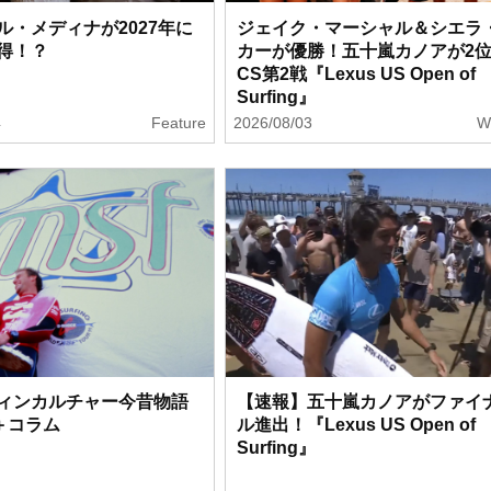
ル・メディナが2027年に
ジェイク・マーシャル＆シエラ
得！？
カーが優勝！五十嵐カノアが2
CS第2戦『Lexus US Open of
Surfing』
4
Feature
2026/08/03
W
ィンカルチャー今昔物語
【速報】五十嵐カノアがファイ
F＋コラム
ル進出！『Lexus US Open of
Surfing』