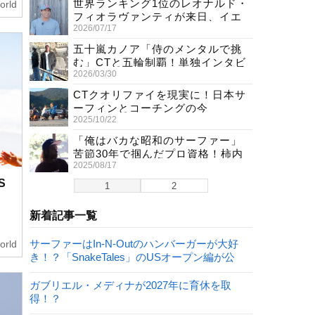
世界ランキング1位のレオナルド・
orld
フィオラヴァンティが来日、イエ
2026/07/17
ロージャージ獲得直後の独占イン
タビュー
五十嵐カノア「侍のメンタルで挑
む」CTと五輪制覇！単独インタビ
2026/03/30
ューで熱弁
CTクオリファイを現実に！日本サ
ーフィンとコーチングの今
2025/10/22
「俺はバカな昭和のサーファー」
苦節30年で掴んだプロ資格！柿内
2025/08/17
聖文(54)の生き様
S
1
2
新着記事一覧
サーファーはIn-N-Outのハンバーガーが大好
orld
き！？「SnakeTales」のUSオープン編が公
開！
ガブリエル・メディナが2027年に育休を取
得！？