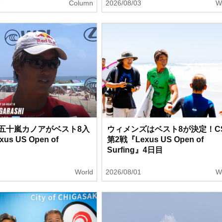
3
Column
2026/08/03
W
五十嵐カノアがベスト8入
ウィメンズはベスト8が決定！C
us US Open of
第2戦『Lexus US Open of
』
Surfing』4日目
2
World
2026/08/01
W