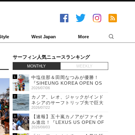
Style
West Japan
More
サーフィン人気ニュースランキング
MONTHLY
WEEKLY
中塩佳那＆田岡なつみが優勝！
『SIHEUNG KOREA OPEN QS
2026/07/06
6,000 & LQS』
カノア、レオ、ジャックがインド
ネシアのサーフトリップ先で巨大
2026/07/22
ワニと遭遇！
【速報】五十嵐カノアがファイナ
ル進出！『LEXUS US OPEN OF
2026/08/03
SURFING』