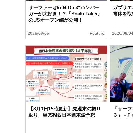
サーファーはIn-N-Outのハンバー
ガブリエ
ガーが大好き！？「SnakeTales」
育休を取
のUSオープン編が公開！
2026/08/05
Feature
2026/08/0
【8月3日15時更新】先週末の振り
「サーフ
返り、WJSM西日本週末波予想
３」 – 