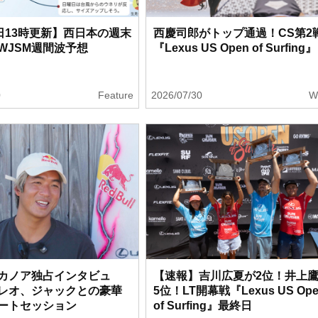
1日13時更新】西日本の週末
西慶司郎がトップ通過！CS第2
WJSM週間波予想
『Lexus US Open of Surfing』
0
Feature
2026/07/30
W
カノア独占インタビュ
【速報】吉川広夏が2位！井上
レオ、ジャックとの豪華
5位！LT開幕戦『Lexus US Ope
ートセッション
of Surfing』最終日