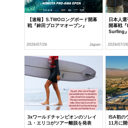
【速報】S.TWOロングボード開幕
日本人選
戦『鉾田プロアマオープン』
開幕戦『Le
Surfin
2026/07/26
Japan
2026/07/2
3xワールドチャンピオンのソレイ
ISA初
ユ・エリコがツアー離脱を発表
11月に