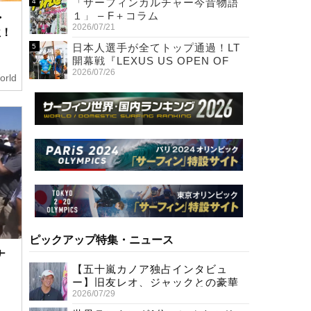
「サーフィンカルチャー今昔物語
１」 – F＋コラム
・
2026/07/21
位！
日本人選手が全てトップ通過！LT
開幕戦『LEXUS US OPEN OF
2026/07/26
SURFING』初日
orld
ピックアップ特集・ニュース
ナ
【五十嵐カノア独占インタビュ
ー】旧友レオ、ジャックとの豪華
2026/07/29
プライベートセッション