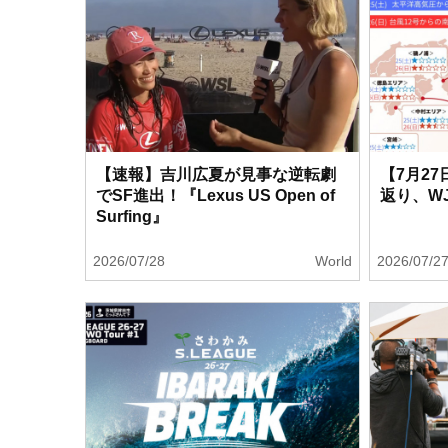
【速報】吉川広夏が見事な逆転劇
【7月2
でSF進出！『Lexus US Open of
返り、W
Surfing』
2026/07/28
World
2026/07/2