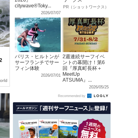
citywave®︎Toky...
PR（ショットワークス）
2026/07/07
パリス・ヒルトンが
2週連続サーフイベ
2
サーフランチでサー
ントの幕開け！第6
フィン体験
回『厚真町⻑杯＋
MeetUp
2026/07/01
ATSUMA』...
orld
2026/05/25
Recommended by