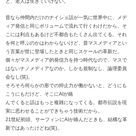
と、老人は生きていけない。
昔なら仲間内だけのナイショ話が一気に世界中に、メデ
ィア発信と同じボリュームで流れて行くわけだから、そ
こには利点もあるけど不都合もたくさん出てくる。それ
を何と呼ぶのかはわからないけど、昔マスメディアとい
う言葉が世に登場したときと同じスケールの革新だ。
個々がマスメディア的発信力を持つ時代なので、マスで
はないナノメディアなのか。しかも規制なし、論理委員
会なし(笑)。
そろそろ何らかの形での抑止力が働かないと、どうにも
こうにもだけど、そこにAIが絡
んでくると話はもっと複雑になってくる。都市伝説を現
実に思わせることができちゃう技術だから。
21世紀初頭、サーフィンにAIが絡んだときも、結構な革
新ではあったけどね(笑)。