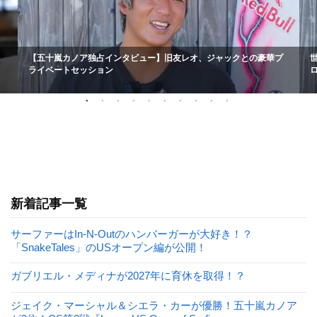
【五十嵐カノア独占インタビュー】旧友レオ、ジャックとの豪華プ
ライベートセッション
新着記事一覧
サーファーはIn-N-Outのハンバーガーが大好き！？
「SnakeTales」のUSオープン編が公開！
ガブリエル・メディナが2027年に育休を取得！？
ジェイク・マーシャル＆シエラ・カーが優勝！五十嵐カノア