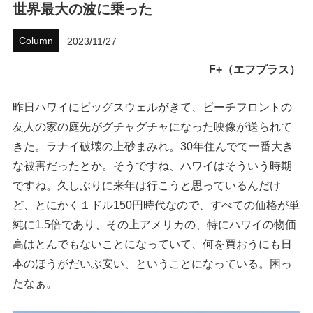
世界最大の波に乗った
ハウツー
Column
2023/11/27
ホリデースタイル
F+（エフプラス）
ウェストジャパン
昨日ハワイにビッグスウェルがきて、ビーチフロントの
イベント・リリース
友人の家の庭先がグチャグチャになった映像が送られて
きた。ラナイ破壊の上砂まみれ。30年住んでて一番大き
な被害だったとか。そうですね、ハワイはそういう時期
ですね。久しぶりに来年は行こうと思っているんだけ
ど、とにかく１ドル150円時代なので、すべての価格が単
純に1.5倍であり、その上アメリカの、特にハワイの物価
高はとんでもないことになっていて、何を買おうにも日
本のほうがだいぶ安い、ということになっている。困っ
FOLLOW US ON
たなぁ。