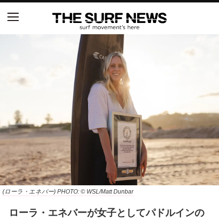
NSAと茅ヶ崎市が包括連携協定を締結 自治体との
協定は全国初、サーフィンを軸に地域活性化へ
【五十嵐カノア独占インタビュー】旧友レオ、ジャ
ックとの豪華プライベートセッション
S.ONE ショート＆ロング開幕戦・現地リポート（高
橋みなと）
ニュース
製品情報
特集
(ローラ・エネバー) PHOTO: © WSL/Matt Dunbar
ローラ・エネバーが女子としてパドルインの
試合