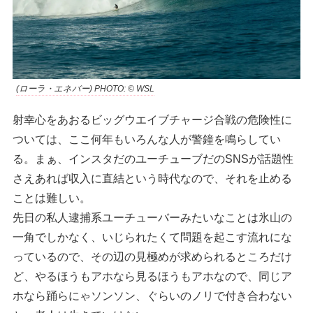
(ローラ・エネバー) PHOTO: © WSL
射幸心をあおるビッグウエイブチャージ合戦の危険性に
ついては、ここ何年もいろんな人が警鐘を鳴らしてい
る。まぁ、インスタだのユーチューブだのSNSが話題性
さえあれば収入に直結という時代なので、それを止める
ことは難しい。
先日の私人逮捕系ユーチューバーみたいなことは氷山の
一角でしかなく、いじられたくて問題を起こす流れにな
っているので、その辺の見極めが求められるところだけ
ど、やるほうもアホなら見るほうもアホなので、同じア
ホなら踊らにゃソンソン、ぐらいのノリで付き合わない