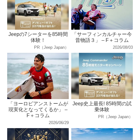
Jeepの7シーターを85時間
「サーフィンカルチャー今
体験！
昔物語３」 – F＋コラム
PR（Jeep Japan）
2026/08/03
「ヨーロピアンストームが
Jeep史上最長! 85時間の試
現実化となってくるか」 –
乗体験
F＋コラム
PR（Jeep Japan）
2026/06/29