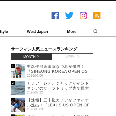
Style
West Japan
More
サーフィン人気ニュースランキング
MONTHLY
WEEKLY
中塩佳那＆田岡なつみが優勝！
『SIHEUNG KOREA OPEN QS
2026/07/06
6,000 & LQS』
カノア、レオ、ジャックがインド
ネシアのサーフトリップ先で巨大
2026/07/22
ワニと遭遇！
【速報】五十嵐カノアがファイナ
ル進出！『LEXUS US OPEN OF
2026/08/03
SURFING』