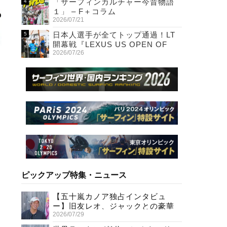
「サーフィンカルチャー今昔物語
１」 – F＋コラム
2026/07/21
日本人選手が全てトップ通過！LT
開幕戦『LEXUS US OPEN OF
2026/07/26
SURFING』初日
ピックアップ特集・ニュース
【五十嵐カノア独占インタビュ
ー】旧友レオ、ジャックとの豪華
2026/07/29
プライベートセッション