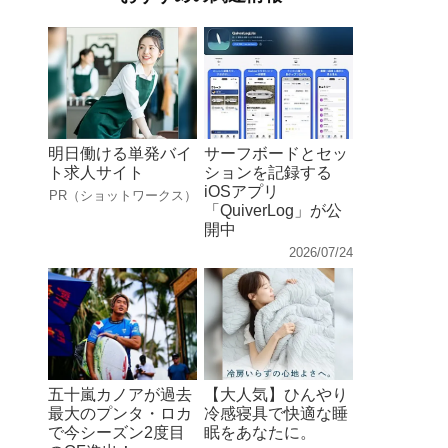
明日働ける単発バイ
サーフボードとセッ
ト求人サイト
ションを記録する
iOSアプリ
PR（ショットワークス）
「QuiverLog」が公
開中
2026/07/24
五十嵐カノアが過去
【大人気】ひんやり
最大のプンタ・ロカ
冷感寝具で快適な睡
で今シーズン2度目
眠をあなたに。