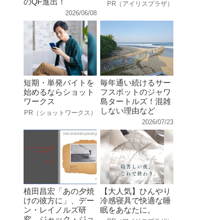
のQF進出！
PR（アイリスプラザ）
2026/06/08
短期・単発バイトを
毎年通い続けるサー
始めるならショット
フスポットのジャワ
ワークス
島タートルズ！混雑
しない理由など
PR（ショットワークス）
2026/07/23
植田昌宏「あの夕焼
【大人気】ひんやり
けの彼方に」、デー
冷感寝具で快適な睡
ン・レイノルズ研
眠をあなたに。
究、ジャック・ジョ