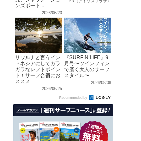
PR（アイリスプラザ）
ンズポート...
2026/06/20
サワルナと言うイン
『SURFIN’LIFE』9
ドネシアにしてガラ
月号〜ツインフィン
ガラなレフトポイン
で磨く大人のサーフ
ト！サーフ合宿にお
スタイル〜
ススメ
2026/08/08
2026/06/25
Recommended by