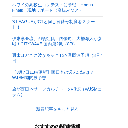
ハワイの高校生コンテストに参戦「Honua
Finals」現地リポート（高橋みなと）
S.LEAGUEがCTと同じ背番号制度をスター
ト！
伊東李亜琉、都筑虹帆、西優司、大橋海人が参
戦！CITYWAVE 国内第2戦（8/8）
週末はどこに波がある？TSN週間波予想（8月7
日)
【8月7日11時更新】西日本の週末の波は？
WJSM週間波予想
旅が西日本サーフカルチャーの根源（WJSMコ
ラム）
新着記事をもっと見る
おすすめの関連情報