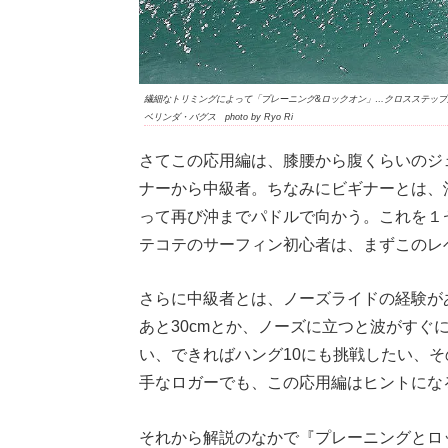
繊細なトリミングによって「プレーニング&ロックオン」…クロスステップ
ベリンダ・バグス photo by Ryo Ri
さてこの応用編は、膝腰から腹くらいのジ
ナーから中級者。ちなみにビギナーとは、
って再び沖までパドルで向かう。これを１
テコテのサーフィン初心者は、まずこのレ
さらに中級者とは、ノーズライドの経験が
あと30cmとか、ノーズに立つと波がす
い、できればハング10にも挑戦したい、
手なロガーでも、この応用編はヒントにな
それから解説のなかで『プレーニングとロ