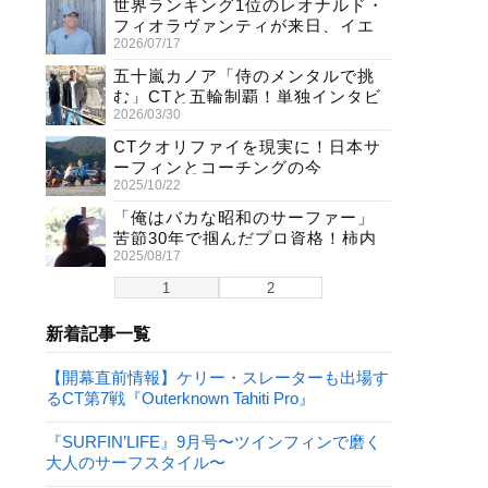
世界ランキング1位のレオナルド・
フィオラヴァンティが来日、イエ
2026/07/17
ロージャージ獲得直後の独占イン
タビュー
五十嵐カノア「侍のメンタルで挑
む」CTと五輪制覇！単独インタビ
2026/03/30
ューで熱弁
CTクオリファイを現実に！日本サ
ーフィンとコーチングの今
2025/10/22
「俺はバカな昭和のサーファー」
苦節30年で掴んだプロ資格！柿内
2025/08/17
聖文(54)の生き様
1
2
新着記事一覧
【開幕直前情報】ケリー・スレーターも出場す
るCT第7戦『Outerknown Tahiti Pro』
『SURFIN’LIFE』9月号〜ツインフィンで磨く
大人のサーフスタイル〜