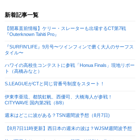
新着記事一覧
【開幕直前情報】ケリー・スレーターも出場するCT第7戦
『Outerknown Tahiti Pro』
『SURFIN’LIFE』9月号〜ツインフィンで磨く大人のサーフス
タイル〜
ハワイの高校生コンテストに参戦「Honua Finals」現地リポー
ト（高橋みなと）
S.LEAGUEがCTと同じ背番号制度をスタート！
伊東李亜琉、都筑虹帆、西優司、大橋海人が参戦！
CITYWAVE 国内第2戦（8/8）
週末はどこに波がある？TSN週間波予想（8月7日)
【8月7日11時更新】西日本の週末の波は？WJSM週間波予想