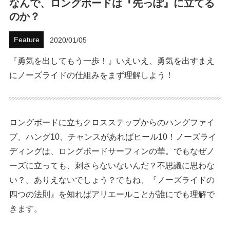
なんで、ロングボードは『先っぽ』に立てる
のか？
ハウツー
Feature
2020/01/05
ホリデースタイル
『勇気を出してもう一歩！』いえいえ、勇気を出すまえ
ウェストジャパン
にノーズライドの仕組みをまず理解しよう！
イベント・リリース
ロングボードに立ちクロスステップからのハングファイ
ブ、ハング10、チャンスがあればヒール10！ノーズライ
ディングは、ロングボードサーフィンの華。でもなぜノ
ーズに立っても、刺さらないないんだ？不思議に思わな
い？。ありえないでしょう？でもね、『ノーズライドの
四つの法則』を知ればアリエールことが誰にでも理解で
FOLLOW US ON
きます。