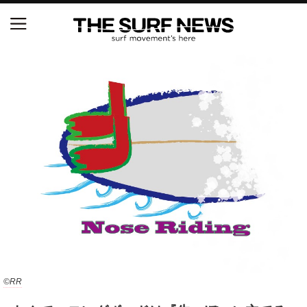
NSAと茅ヶ崎市が包括連携協定を締結 自治体との
協定は全国初、サーフィンを軸に地域活性化へ
【五十嵐カノア独占インタビュー】旧友レオ、ジャ
ックとの豪華プライベートセッション
S.ONE ショート＆ロング開幕戦・現地リポート（高
橋みなと）
ニュース
製品情報
特集
©RR
試合