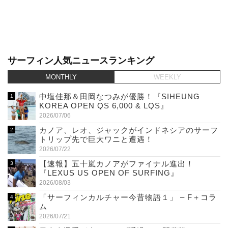
サーフィン人気ニュースランキング
MONTHLY
WEEKLY
中塩佳那＆田岡なつみが優勝！『SIHEUNG
KOREA OPEN QS 6,000 & LQS』
2026/07/06
カノア、レオ、ジャックがインドネシアのサーフ
トリップ先で巨大ワニと遭遇！
2026/07/22
【速報】五十嵐カノアがファイナル進出！
『LEXUS US OPEN OF SURFING』
2026/08/03
「サーフィンカルチャー今昔物語１」 – F＋コラ
ム
2026/07/21