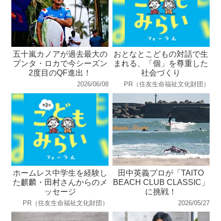
五十嵐カノアが過去最大の
おとなとこどもの対話で生
プンタ・ロカで今シーズン
まれる、「個」を尊重した
2度目のQF進出！
社会づくり
2026/06/08
PR（住友生命福祉文化財団）
ホームレス中学生を経験し
田中英義プロが「TAITO
た麒麟・田村さんからのメ
BEACH CLUB CLASSIC」
ッセージ
に挑戦！
PR（住友生命福祉文化財団）
2026/05/27