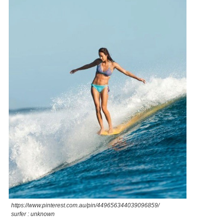
https://www.pinterest.com.au/pin/449656344039096859/
surfer : unknown