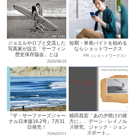
ジョエルやロブと交流した
短期・単発バイトを始める
写真家が設立「サーフィン
ならショットワークス
歴史保存協会」とは
PR（ショットワークス）
2026/06/19
『ザ・サーファーズジャー
植田昌宏「あの夕焼けの彼
ナル日本版16.2号』7月31
方に」、デーン・レイノル
日発売！
ズ研究、ジャック・ジョン
ズポート...
2026/07/21