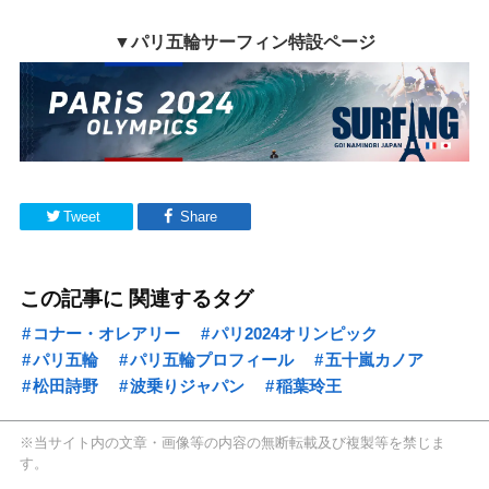
▼パリ五輪サーフィン特設ページ
Tweet
Share
この記事に 関連するタグ
コナー・オレアリー
パリ2024オリンピック
パリ五輪
パリ五輪プロフィール
五十嵐カノア
松田詩野
波乗りジャパン
稲葉玲王
※当サイト内の文章・画像等の内容の無断転載及び複製等を禁じま
す。