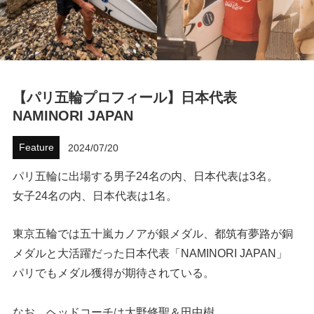
ハウツー
ホリデースタイル
ウェストジャパン
【パリ五輪プロフィール】日本代表
NAMINORI JAPAN
イベント・リリース
Feature
2024/07/20
パリ五輪に出場する男子24名の内、日本代表は3名。
女子24名の内、日本代表は1名。
東京五輪では五十嵐カノアが銀メダル、都筑有夢路が銅
メダルと大活躍だった日本代表「NAMINORI JAPAN」
FOLLOW US ON
パリでもメダル獲得が期待されている。
なお、ヘッドコーチは大野修聖＆田中樹。