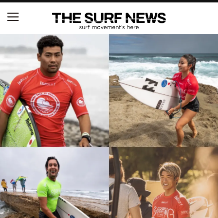
NSAと茅ヶ崎市が包括連携協定を締結 自治体との
協定は全国初、サーフィンを軸に地域活性化へ
【五十嵐カノア独占インタビュー】旧友レオ、ジャ
ックとの豪華プライベートセッション
S.ONE ショート＆ロング開幕戦・現地リポート（高
橋みなと）
ニュース
製品情報
特集
試合