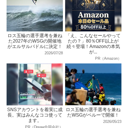
ロス五輪の選手選考を兼ね
「え、こんなセールやって
た2027年のWSGの開催地
たの？」80％OFF以上が
がエルサルバドルに決定！
続々登場！Amazonの本気
が...
2026/07/28
PR（Amazon）
SNSアカウントを着実に成
ロス五輪の選手選考を兼ね
長。実はみんなココ使って
たWSGがペルーで開催！
ます。
2026/05/23
PR（Dreaw合同会社）