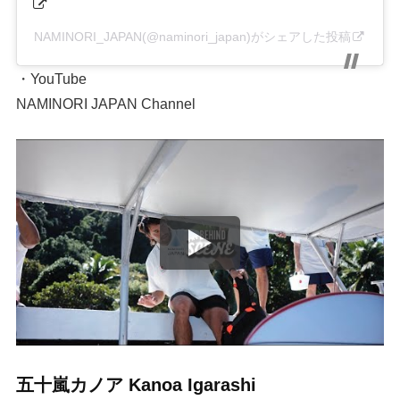
NAMINORI_JAPAN(@naminori_japan)がシェアした投稿
・YouTube
NAMINORI JAPAN Channel
五十嵐カノア Kanoa Igarashi