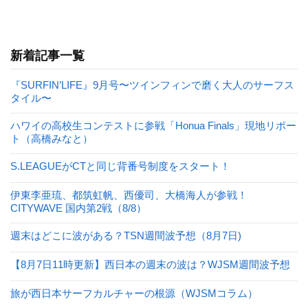
新着記事一覧
『SURFIN’LIFE』9月号〜ツインフィンで磨く大人のサーフス
タイル〜
ハワイの高校生コンテストに参戦「Honua Finals」現地リポー
ト（高橋みなと）
S.LEAGUEがCTと同じ背番号制度をスタート！
伊東李亜琉、都筑虹帆、西優司、大橋海人が参戦！
CITYWAVE 国内第2戦（8/8）
週末はどこに波がある？TSN週間波予想（8月7日)
【8月7日11時更新】西日本の週末の波は？WJSM週間波予想
旅が西日本サーフカルチャーの根源（WJSMコラム）