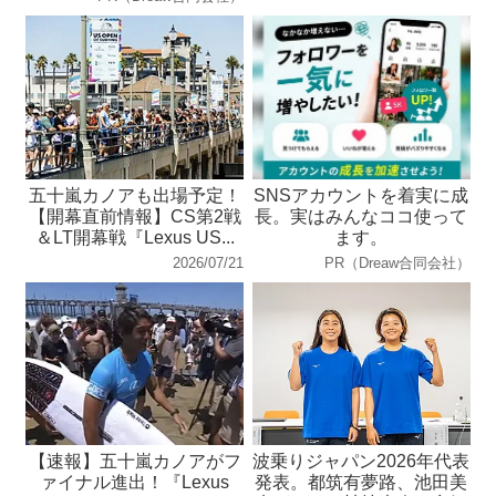
五十嵐カノアも出場予定！
SNSアカウントを着実に成
【開幕直前情報】CS第2戦
長。実はみんなココ使って
＆LT開幕戦『Lexus US...
ます。
2026/07/21
PR（Dreaw合同会社）
【速報】五十嵐カノアがフ
波乗りジャパン2026年代表
ァイナル進出！『Lexus
発表。都筑有夢路、池田美