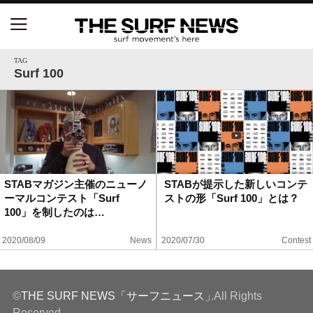
NSAと茅ヶ崎市が包括連携協定を締結 自治体との
協定は全国初、サーフィンを軸に地域活性化へ
TAG
Surf 100
【五十嵐カノア独占インタビュー】旧友レオ、ジャ
ックとの豪華プライベートセッション
S.ONE ショート＆ロング開幕戦・現地リポート（高
橋みなと）
STABマガジン主催のニューノ
STABが提示した新しいコンテ
ーマルコンテスト「Surf
ストの形「Surf 100」とは？
ニュース
100」を制したのは…
製品情報
2020/08/09
News
2020/07/30
Contest
特集
©
THE SURF NEWS「サーフニュース」
.All Rights
試合
Reserved.