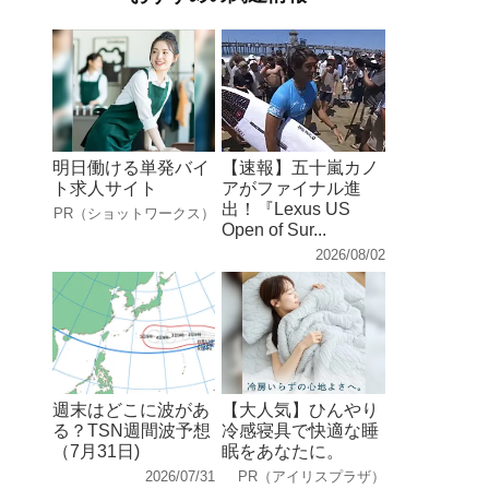
明日働ける単発バイ
【速報】五十嵐カノ
ト求人サイト
アがファイナル進
出！『Lexus US
PR（ショットワークス）
Open of Sur...
2026/08/02
週末はどこに波があ
【大人気】ひんやり
る？TSN週間波予想
冷感寝具で快適な睡
（7月31日)
眠をあなたに。
2026/07/31
PR（アイリスプラザ）