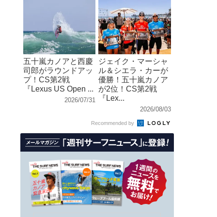
五十嵐カノアと西慶
ジェイク・マーシャ
司郎がラウンドアッ
ル＆シエラ・カーが
プ！CS第2戦
優勝！五十嵐カノア
『Lexus US Open ...
が2位！CS第2戦
『Lex...
2026/07/31
2026/08/03
Recommended by