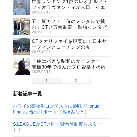
世界ランキング1位のレオナルド・
フィオラヴァンティが来日、イエ
2026/07/17
ロージャージ獲得直後の独占イン
タビュー
五十嵐カノア「侍のメンタルで挑
む」CTと五輪制覇！単独インタビ
2026/03/30
ューで熱弁
CTクオリファイを現実に！日本サ
ーフィンとコーチングの今
2025/10/22
「俺はバカな昭和のサーファー」
苦節30年で掴んだプロ資格！柿内
2025/08/17
聖文(54)の生き様
1
2
新着記事一覧
ハワイの高校生コンテストに参戦「Honua
Finals」現地リポート（高橋みなと）
S.LEAGUEがCTと同じ背番号制度をスター
ト！