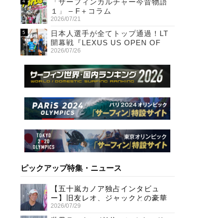
「サーフィンカルチャー今昔物語
１」 – F＋コラム
2026/07/21
日本人選手が全てトップ通過！LT
開幕戦『LEXUS US OPEN OF
2026/07/26
SURFING』初日
ピックアップ特集・ニュース
【五十嵐カノア独占インタビュ
ー】旧友レオ、ジャックとの豪華
2026/07/29
プライベートセッション