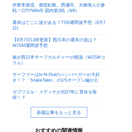
伊東李亜琉、都筑虹帆、西優司、大橋海人が参
戦！CITYWAVE 国内第2戦（8/8）
週末はどこに波がある？TSN週間波予想（8月7
日)
【8月7日11時更新】西日本の週末の波は？
WJSM週間波予想
旅が西日本サーフカルチャーの根源（WJSMコ
ラム）
サーファーはIn-N-Outのハンバーガーが大好
き！？「SnakeTales」のUSオープン編が公
開！
ガブリエル・メディナが2027年に育休を取
得！？
新着記事をもっと見る
おすすめの関連情報