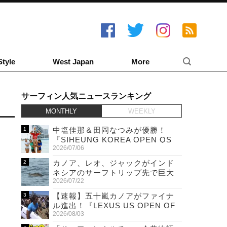
Style
West Japan
More
サーフィン人気ニュースランキング
MONTHLY
WEEKLY
中塩佳那＆田岡なつみが優勝！
『SIHEUNG KOREA OPEN QS
2026/07/06
6,000 & LQS』
カノア、レオ、ジャックがインド
ネシアのサーフトリップ先で巨大
2026/07/22
ワニと遭遇！
【速報】五十嵐カノアがファイナ
ル進出！『LEXUS US OPEN OF
2026/08/03
SURFING』