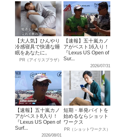
【大人気】ひんやり
【速報】五十嵐カノ
冷感寝具で快適な睡
アがベスト16入り！
眠をあなたに。
『Lexus US Open of
Sur...
PR（アイリスプラザ）
2026/07/31
【速報】五十嵐カノ
短期・単発バイトを
アがベスト8入り！
始めるならショット
『Lexus US Open of
ワークス
Surf...
PR（ショットワークス）
2026/08/01