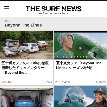
NSAと茅ヶ崎市が包括連携協定を締結 自治体との
協定は全国初、サーフィンを軸に地域活性化へ
TAG
Beyond The Lines
【五十嵐カノア独占インタビュー】旧友レオ、ジャ
ックとの豪華プライベートセッション
S.ONE ショート＆ロング開幕戦・現地リポート（高
橋みなと）
五十嵐カノアの2021年に徹底
五十嵐カノア「Beyond The
密着したドキュメンタリー
Lines」シーズン2始動
ニュース
『Beyond the …
製品情報
2022/02/10
News
2021/04/08
Contest
特集
試合