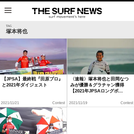
NSAと茅ヶ崎市が包括連携協定を締結 自治体との
協定は全国初、サーフィンを軸に地域活性化へ
TAG
塚本将也
【五十嵐カノア独占インタビュー】旧友レオ、ジャ
ックとの豪華プライベートセッション
S.ONE ショート＆ロング開幕戦・現地リポート（高
橋みなと）
【JPSA】最終戦『田原プロ』
〈速報〉塚本将也と田岡なつ
と2021年ダイジェスト
みが優勝＆グラチャン獲得
ニュース
【2021年JPSAロングボ…
製品情報
2021/11/21
Contest
2021/11/19
Contest
特集
試合