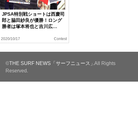
ハウツー
JPSA特別戦ショートは西慶司
郎と脇田紗良が優勝！ロング
ホリデースタイル
勝者は塚本将也と吉川広…
2020/10/17
Contest
ウェストジャパン
イベント・リリース
©
THE SURF NEWS「サーフニュース」
.All Rights
Reserved.
FOLLOW US ON