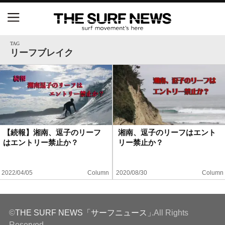
NSAと茅ヶ崎市が包括連携協定を締結 自治体との
協定は全国初、サーフィンを軸に地域活性化へ
TAG
リーフブレイク
【五十嵐カノア独占インタビュー】旧友レオ、ジャ
ックとの豪華プライベートセッション
S.ONE ショート＆ロング開幕戦・現地リポート（高
橋みなと）
【続報】湘南、逗子のリーフ
湘南、逗子のリーフはエント
はエントリー禁止か？
リー禁止か？
ニュース
製品情報
2022/04/05
Column
2020/08/30
Column
特集
©
THE SURF NEWS「サーフニュース」
.All Rights
試合
Reserved.