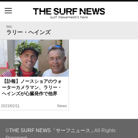
NSAと茅ヶ崎市が包括連携協定を締結 自治体との
協定は全国初、サーフィンを軸に地域活性化へ
TAG
ラリー・ヘインズ
【五十嵐カノア独占インタビュー】旧友レオ、ジャ
ックとの豪華プライベートセッション
S.ONE ショート＆ロング開幕戦・現地リポート（高
橋みなと）
【訃報】ノースショアのウォ
ーターカメラマン、ラリー・
ニュース
ヘインズが心臓発作で他界
製品情報
2023/02/11
News
特集
©
THE SURF NEWS「サーフニュース」
.All Rights
試合
Reserved.