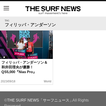
NSAと茅ヶ崎市が包括連携協定を締結 自治体との
協定は全国初、サーフィンを軸に地域活性化へ
TAG
フィリッパ・アンダーソン
【五十嵐カノア独占インタビュー】旧友レオ、ジャ
ックとの豪華プライベートセッション
S.ONE ショート＆ロング開幕戦・現地リポート（高
橋みなと）
フィリッパ・アンダーソン＆
和井田理央が優勝！
ニュース
QS5,000『Nias Pro』
製品情報
2023/09/18
World
特集
©
THE SURF NEWS「サーフニュース」
.All Rights
試合
Reserved.