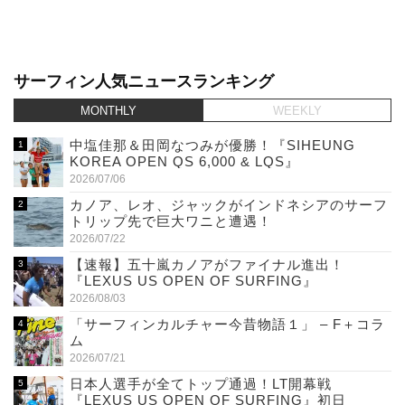
サーフィン人気ニュースランキング
MONTHLY
WEEKLY
中塩佳那＆田岡なつみが優勝！『SIHEUNG
KOREA OPEN QS 6,000 & LQS』
2026/07/06
カノア、レオ、ジャックがインドネシアのサーフ
トリップ先で巨大ワニと遭遇！
2026/07/22
【速報】五十嵐カノアがファイナル進出！
『LEXUS US OPEN OF SURFING』
2026/08/03
「サーフィンカルチャー今昔物語１」 – F＋コラ
ム
2026/07/21
日本人選手が全てトップ通過！LT開幕戦
『LEXUS US OPEN OF SURFING』初日