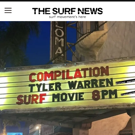
NSAと茅ヶ崎市が包括連携協定を締結 自治体との
協定は全国初、サーフィンを軸に地域活性化へ
【五十嵐カノア独占インタビュー】旧友レオ、ジャ
ックとの豪華プライベートセッション
S.ONE ショート＆ロング開幕戦・現地リポート（高
橋みなと）
ニュース
製品情報
特集
試合