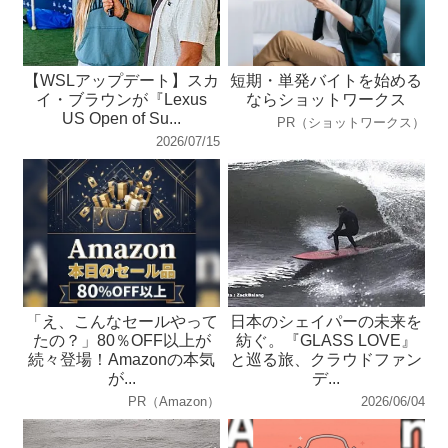
【WSLアップデート】スカ
短期・単発バイトを始める
イ・ブラウンが『Lexus
ならショットワークス
US Open of Su...
PR（ショットワークス）
2026/07/15
「え、こんなセールやって
日本のシェイパーの未来を
たの？」80％OFF以上が
紡ぐ。『GLASS LOVE』
続々登場！Amazonの本気
と巡る旅、クラウドファン
が...
デ...
PR（Amazon）
2026/06/04