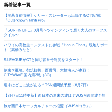
新着記事一覧
【開幕直前情報】ケリー・スレーターも出場するCT第7戦
『Outerknown Tahiti Pro』
『SURFIN’LIFE』9月号〜ツインフィンで磨く大人のサーフス
タイル〜
ハワイの高校生コンテストに参戦「Honua Finals」現地リポー
ト（高橋みなと）
S.LEAGUEがCTと同じ背番号制度をスタート！
伊東李亜琉、都筑虹帆、西優司、大橋海人が参戦！
CITYWAVE 国内第2戦（8/8）
週末はどこに波がある？TSN週間波予想（8月7日)
【8月7日11時更新】西日本の週末の波は？WJSM週間波予想
旅が西日本サーフカルチャーの根源（WJSMコラム）