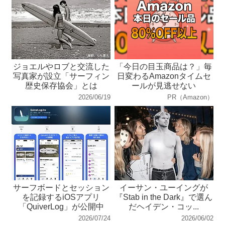
ジョエルやロブと交流した
「今日の目玉商品は？」毎
写真家が設立「サーフィン
日変わるAmazonタイムセ
歴史保存協会」とは
ールが見逃せない
2026/06/19
PR（Amazon）
サーフボードとセッション
イーサン・ユーイングが
を記録するiOSアプリ
『Stab in the Dark』で選ん
「QuiverLog」が公開中
だヘイデン・コッ...
2026/07/24
2026/06/02