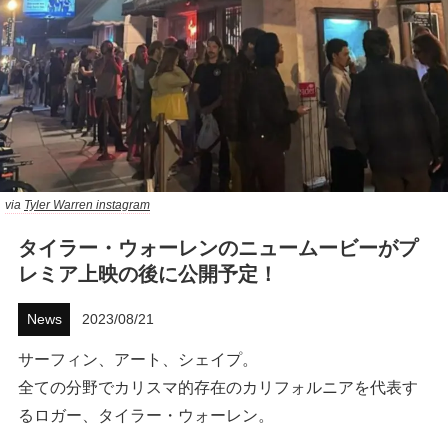
ハウツー
ホリデースタイル
ウェストジャパン
イベント・リリース
via
Tyler Warren instagram
タイラー・ウォーレンのニュームービーがプ
レミア上映の後に公開予定！
News
2023/08/21
サーフィン、アート、シェイプ。
FOLLOW US ON
全ての分野でカリスマ的存在のカリフォルニアを代表す
るロガー、タイラー・ウォーレン。