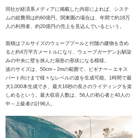
同社が経済系メディアに掲載した内容によれば、システ
ムの総費用は約60億円。関東圏の場合は、年間で約18万
人の利用者、約20億円の売上を見込んでいるという。
面積はフルサイズのウェーブプールと付随の建物を含め
ると約4万平方メートルになり、ウェーブガーデンお馴染
みの中央に壁を挟んだ扇形の形状になる模様。
波のサイズは、50cm～2mの範囲で、ビギナー～エキス
パート向けまで様々なレベルの波を生成可能。1時間で最
大1,000本生成でき、最大16秒の長さのライディングを楽
しめるという。最大収容人数は、56人の初心者と40人の
中～上級者の計96人。