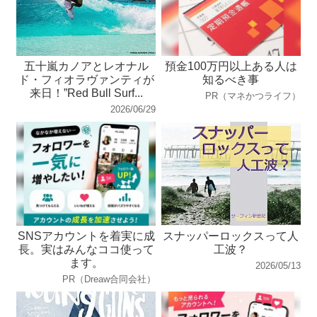
五十嵐カノアとレオナル
預金100万円以上ある人は
ド・フィオラヴァンティが
知るべき事
来日！”Red Bull Surf...
PR（マネかつライフ）
2026/06/29
SNSアカウントを着実に成
スナッパーロックスって人
長。実はみんなココ使って
工波？
ます。
2026/05/13
PR（Dreaw合同会社）