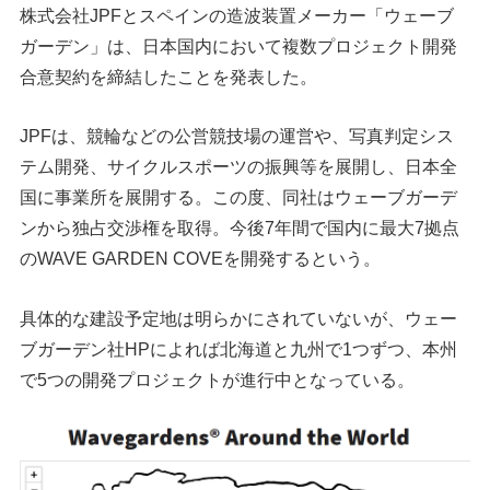
株式会社JPFとスペインの造波装置メーカー「ウェーブ
ハウツー
ガーデン」は、日本国内において複数プロジェクト開発
合意契約を締結したことを発表した。
ホリデースタイル
JPFは、競輪などの公営競技場の運営や、写真判定シス
ウェストジャパン
テム開発、サイクルスポーツの振興等を展開し、日本全
イベント・リリース
国に事業所を展開する。この度、同社はウェーブガーデ
ンから独占交渉権を取得。今後7年間で国内に最大7拠点
のWAVE GARDEN COVEを開発するという。
具体的な建設予定地は明らかにされていないが、ウェー
ブガーデン社HPによれば北海道と九州で1つずつ、本州
で5つの開発プロジェクトが進行中となっている。
FOLLOW US ON