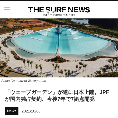
NSAと茅ヶ崎市が包括連携協定を締結 自治体との
協定は全国初、サーフィンを軸に地域活性化へ
【五十嵐カノア独占インタビュー】旧友レオ、ジャ
ックとの豪華プライベートセッション
S.ONE ショート＆ロング開幕戦・現地リポート（高
橋みなと）
ニュース
Photo Courtesy of Wavegarden
製品情報
「ウェーブガーデン」が遂に日本上陸。JPF
が国内独占契約、今後7年で7拠点開発
特集
News
2021/10/08
試合