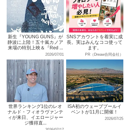
新生『YOUNG GUNS』が
SNSアカウントを着実に成
静波に上陸！五十嵐カノア
長。実はみんなココ使って
来場の特別上映＆『Red ...
ます。
2026/07/01
PR（Dreaw合同会社）
世界ランキング1位のレオ
ISA初のウェーブプールイ
ナルド・フィオラヴァンテ
ベントが11月に開催！
ィが来日、イエロージャー
2026/07/25
ジ獲得直...
2026/07/17