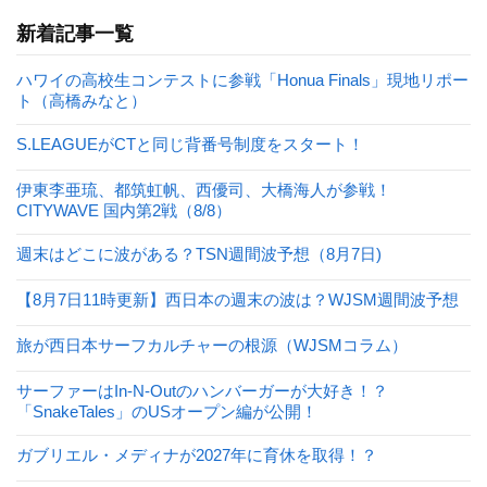
新着記事一覧
ハワイの高校生コンテストに参戦「Honua Finals」現地リポー
ト（高橋みなと）
S.LEAGUEがCTと同じ背番号制度をスタート！
伊東李亜琉、都筑虹帆、西優司、大橋海人が参戦！
CITYWAVE 国内第2戦（8/8）
週末はどこに波がある？TSN週間波予想（8月7日)
【8月7日11時更新】西日本の週末の波は？WJSM週間波予想
旅が西日本サーフカルチャーの根源（WJSMコラム）
サーファーはIn-N-Outのハンバーガーが大好き！？
「SnakeTales」のUSオープン編が公開！
ガブリエル・メディナが2027年に育休を取得！？