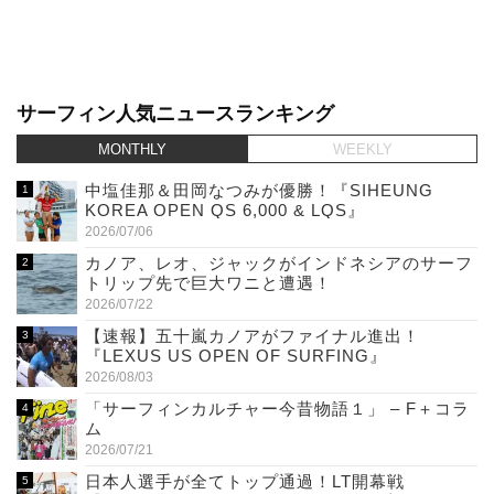
サーフィン人気ニュースランキング
MONTHLY
WEEKLY
中塩佳那＆田岡なつみが優勝！『SIHEUNG
KOREA OPEN QS 6,000 & LQS』
2026/07/06
カノア、レオ、ジャックがインドネシアのサーフ
トリップ先で巨大ワニと遭遇！
2026/07/22
【速報】五十嵐カノアがファイナル進出！
『LEXUS US OPEN OF SURFING』
2026/08/03
「サーフィンカルチャー今昔物語１」 – F＋コラ
ム
2026/07/21
日本人選手が全てトップ通過！LT開幕戦