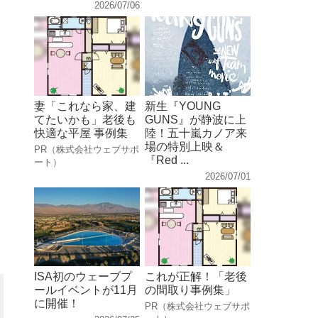
2026/07/06
妻「これなら家、建
新生『YOUNG
てたいかも」老後も
GUNS』が静波に上
快適な平屋 事例集
陸！五十嵐カノア来
場の特別上映＆
PR（株式会社ウェブサポ
『Red ...
ート）
2026/07/01
ISA初のウェーブプ
これが正解！「老後
ールイベントが11月
の間取り事例集」
に開催！
PR（株式会社ウェブサポ