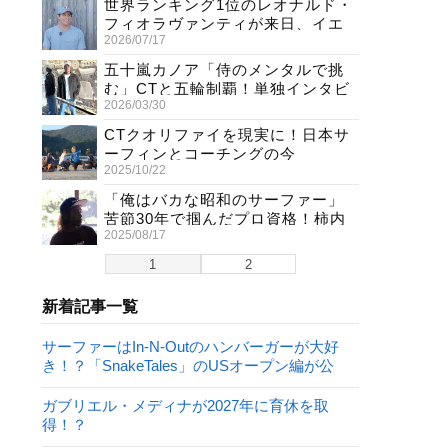
世界ランキング1位のレオナルド・
フィオラヴァンティが来日、イエ
2026/07/17
ロージャージ獲得直後の独占イン
タビュー
五十嵐カノア「侍のメンタルで挑
む」CTと五輪制覇！単独インタビ
2026/03/30
ューで熱弁
CTクオリファイを現実に！日本サ
ーフィンとコーチングの今
2025/10/22
「俺はバカな昭和のサーファー」
苦節30年で掴んだプロ資格！柿内
2025/08/17
聖文(54)の生き様
1
2
新着記事一覧
サーファーはIn-N-Outのハンバーガーが大好
き！？「SnakeTales」のUSオープン編が公
開！
ガブリエル・メディナが2027年に育休を取
得！？