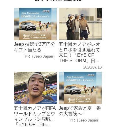
Jeep 抽選で3万円分
五十嵐カノアがレオ
ギフト当たる
とロボを引き連れて
来日！「EYE OF
PR（Jeep Japan）
THE STORM」日...
2026/07/13
五十嵐カノアがFIFA
Jeepで家族と夏一番
ワールドカップとウ
の大冒険へ！
ィンブルドン観戦！
PR（Jeep Japan）
「EYE OF THE...