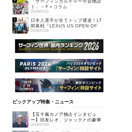
「サーフィンカルチャー今昔物語
１」 – F＋コラム
2026/07/21
日本人選手が全てトップ通過！LT
開幕戦『LEXUS US OPEN OF
2026/07/26
SURFING』初日
ピックアップ特集・ニュース
【五十嵐カノア独占インタビュ
ー】旧友レオ、ジャックとの豪華
2026/07/29
プライベートセッション