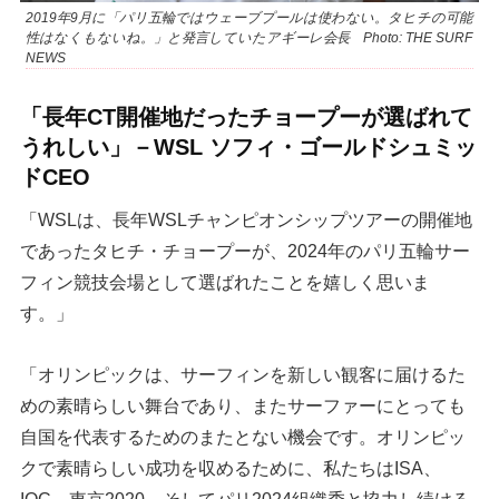
2019年9月に「パリ五輪ではウェーブプールは使わない。タヒチの可能
性はなくもないね。」と発言していたアギーレ会長 Photo: THE SURF
NEWS
「長年CT開催地だったチョープーが選ばれて
うれしい」－WSL ソフィ・ゴールドシュミッ
ドCEO
「WSLは、長年WSLチャンピオンシップツアーの開催地
であったタヒチ・チョープーが、2024年のパリ五輪サー
フィン競技会場として選ばれたことを嬉しく思いま
す。」
「オリンピックは、サーフィンを新しい観客に届けるた
めの素晴らしい舞台であり、またサーファーにとっても
自国を代表するためのまたとない機会です。オリンピッ
クで素晴らしい成功を収めるために、私たちはISA、
IOC、東京2020、そしてパリ2024組織委と協力し続ける