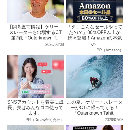
【開幕直前情報】ケリー・
「え、こんなセールやって
スレーターも出場するCT
たの？」80％OFF以上が
第7戦『Outerknown T...
続々登場！Amazonの本気
が...
2026/08/08
PR（Amazon）
SNSアカウントを着実に成
この夏、ケリー・スレータ
長。実はみんなココ使って
ーがCTに帰ってくる！
ます。
『Outerknown Tahit...
PR（Dreaw合同会社）
2026/07/06