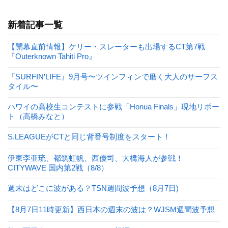
新着記事一覧
【開幕直前情報】ケリー・スレーターも出場するCT第7戦
『Outerknown Tahiti Pro』
『SURFIN’LIFE』9月号〜ツインフィンで磨く大人のサーフス
タイル〜
ハワイの高校生コンテストに参戦「Honua Finals」現地リポー
ト（高橋みなと）
S.LEAGUEがCTと同じ背番号制度をスタート！
伊東李亜琉、都筑虹帆、西優司、大橋海人が参戦！
CITYWAVE 国内第2戦（8/8）
週末はどこに波がある？TSN週間波予想（8月7日)
【8月7日11時更新】西日本の週末の波は？WJSM週間波予想