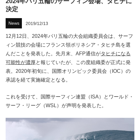
2024年パリ五輪のサーフィン会場、タヒチに
決定
ハウツー
News
2019/12/13
ホリデースタイル
12月12日、2024年パリ五輪の大会組織委員会は、サーフ
ウェストジャパン
ィン競技の会場にフランス領ポリネシア・タヒチ島を選
んだことを発表した。先月末、AFP通信が
タヒチになる
イベント・リリース
可能性が濃厚
と報じていたが、この度組織委が正式に発
表。2020年初旬に、国際オリンピック委員会（IOC）の
承認を経て実施確定となる。
これを受けて、国際サーフィン連盟（ISA）とワールド・
サーフ・リーグ（WSL）が声明を発表した。
FOLLOW US ON