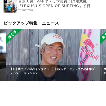
日本人選手が全てトップ通過！LT開幕戦
『LEXUS US OPEN OF SURFING』初日
2026/07/26
ピックアップ特集・ニュース
【五十嵐カノア独占インタビュー】旧友レオ、ジャックとの豪華プ
ライベートセッション