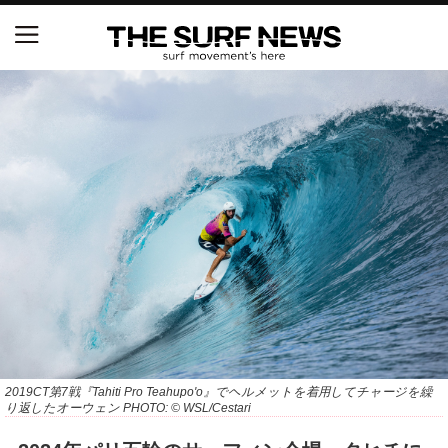
NSAと茅ヶ崎市が包括連携協定を締結 自治体との
協定は全国初、サーフィンを軸に地域活性化へ
【五十嵐カノア独占インタビュー】旧友レオ、ジャ
ックとの豪華プライベートセッション
S.ONE ショート＆ロング開幕戦・現地リポート（高
橋みなと）
ニュース
製品情報
特集
2019CT第7戦『Tahiti Pro Teahupo'o』でヘルメットを着用してチャージを繰
り返したオーウェン PHOTO: © WSL/Cestari
試合