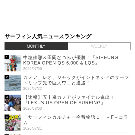
サーフィン人気ニュースランキング
MONTHLY
WEEKLY
中塩佳那＆田岡なつみが優勝！『SIHEUNG
KOREA OPEN QS 6,000 & LQS』
2026/07/06
カノア、レオ、ジャックがインドネシアのサーフ
トリップ先で巨大ワニと遭遇！
2026/07/22
【速報】五十嵐カノアがファイナル進出！
『LEXUS US OPEN OF SURFING』
2026/08/03
「サーフィンカルチャー今昔物語１」 – F＋コラ
ム
2026/07/21