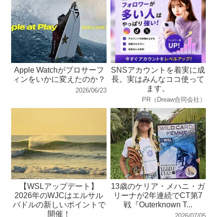
Apple Watchがプロサーフ
SNSアカウントを着実に成
ィンをいかに変えたのか？
長。実はみんなココ使って
ます。
2026/06/23
PR（Dreaw合同会社）
【WSLアップデート】
13歳のケリア・メハニ・ガ
2026年のWJCはエルサル
リーナが2年連続でCT第7
バドルの新しいポイントで
戦『Outerknown T...
開催！
2026/07/05