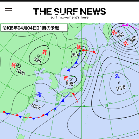
NSAと茅ヶ崎市が包括連携協定を締結 自治体との
協定は全国初、サーフィンを軸に地域活性化へ
【五十嵐カノア独占インタビュー】旧友レオ、ジャ
ックとの豪華プライベートセッション
S.ONE ショート＆ロング開幕戦・現地リポート（高
橋みなと）
ニュース
製品情報
特集
試合