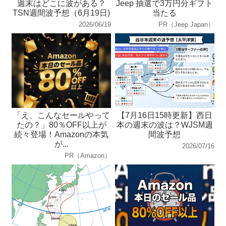
週末はどこに波がある？
Jeep 抽選で3万円分ギフト
TSN週間波予想（6月19日)
当たる
2026/06/19
PR（Jeep Japan）
「え、こんなセールやって
【7月16日15時更新】西日
たの？」80％OFF以上が
本の週末の波は？WJSM週
続々登場！Amazonの本気
間波予想
が...
2026/07/16
PR（Amazon）