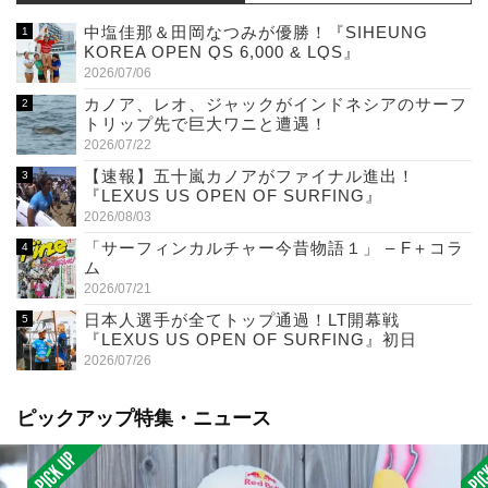
中塩佳那＆田岡なつみが優勝！『SIHEUNG
KOREA OPEN QS 6,000 & LQS』
2026/07/06
カノア、レオ、ジャックがインドネシアのサーフ
トリップ先で巨大ワニと遭遇！
2026/07/22
【速報】五十嵐カノアがファイナル進出！
『LEXUS US OPEN OF SURFING』
2026/08/03
「サーフィンカルチャー今昔物語１」 – F＋コラ
ム
2026/07/21
日本人選手が全てトップ通過！LT開幕戦
『LEXUS US OPEN OF SURFING』初日
2026/07/26
ピックアップ特集・ニュース