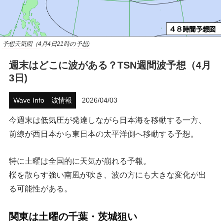
ハウツー
ホリデースタイル
予想天気図（4月4日21時の予想)
ウェストジャパン
週末はどこに波がある？TSN週間波予想（4月
3日)
イベント・リリース
Wave Info 波情報
2026/04/03
今週末は低気圧が発達しながら日本海を移動する一方、
前線が西日本から東日本の太平洋側へ移動する予想。
特に土曜は全国的に天気が崩れる予報。
桜を散らす強い南風が吹き、波の方にも大きな変化が出
る可能性がある。
FOLLOW US ON
関東は土曜の千葉・茨城狙い