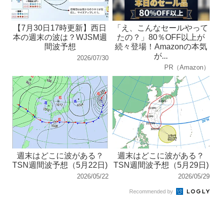
【7月30日17時更新】西日
「え、こんなセールやって
本の週末の波は？WJSM週
たの？」80％OFF以上が
間波予想
続々登場！Amazonの本気
が...
2026/07/30
PR（Amazon）
週末はどこに波がある？
週末はどこに波がある？
TSN週間波予想（5月22日)
TSN週間波予想（5月29日)
2026/05/22
2026/05/29
Recommended by