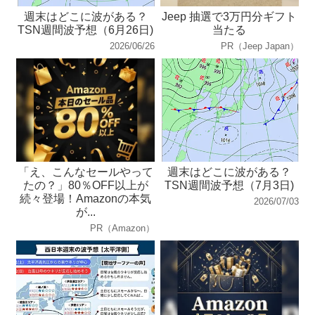
週末はどこに波がある？
Jeep 抽選で3万円分ギフト
TSN週間波予想（6月26日)
当たる
2026/06/26
PR（Jeep Japan）
「え、こんなセールやって
週末はどこに波がある？
たの？」80％OFF以上が
TSN週間波予想（7月3日)
続々登場！Amazonの本気
2026/07/03
が...
PR（Amazon）