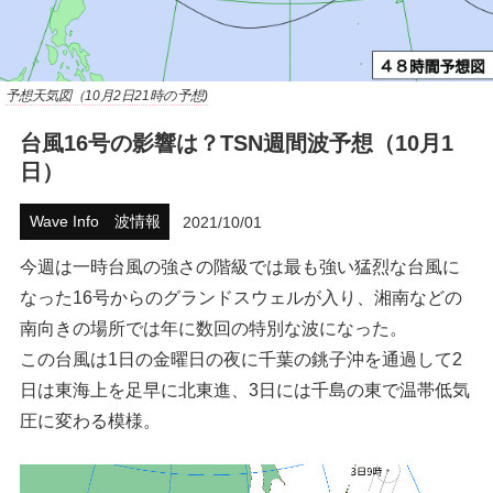
ハウツー
ホリデースタイル
予想天気図（10月2日21時の予想)
台風16号の影響は？TSN週間波予想（10月1
ウェストジャパン
日）
イベント・リリース
Wave Info 波情報
2021/10/01
今週は一時台風の強さの階級では最も強い猛烈な台風に
なった16号からのグランドスウェルが入り、湘南などの
南向きの場所では年に数回の特別な波になった。
この台風は1日の金曜日の夜に千葉の銚子沖を通過して2
日は東海上を足早に北東進、3日には千島の東で温帯低気
圧に変わる模様。
FOLLOW US ON