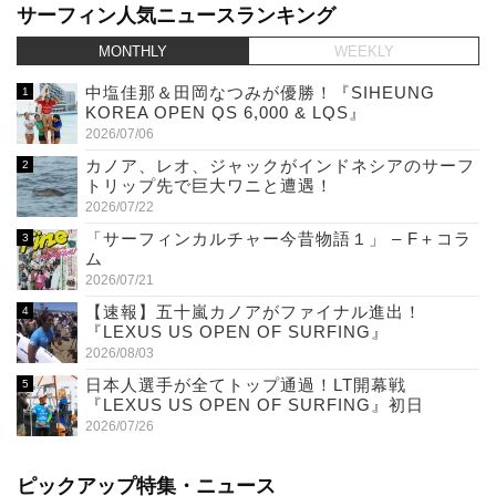
サーフィン人気ニュースランキング
MONTHLY
WEEKLY
中塩佳那＆田岡なつみが優勝！『SIHEUNG
KOREA OPEN QS 6,000 & LQS』
2026/07/06
カノア、レオ、ジャックがインドネシアのサーフ
トリップ先で巨大ワニと遭遇！
2026/07/22
「サーフィンカルチャー今昔物語１」 – F＋コラ
ム
2026/07/21
【速報】五十嵐カノアがファイナル進出！
『LEXUS US OPEN OF SURFING』
2026/08/03
日本人選手が全てトップ通過！LT開幕戦
『LEXUS US OPEN OF SURFING』初日
2026/07/26
ピックアップ特集・ニュース