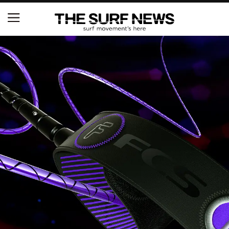
NSAと茅ヶ崎市が包括連携協定を締結 自治体との
協定は全国初、サーフィンを軸に地域活性化へ
【五十嵐カノア独占インタビュー】旧友レオ、ジャ
ックとの豪華プライベートセッション
S.ONE ショート＆ロング開幕戦・現地リポート（高
橋みなと）
ニュース
製品情報
特集
試合