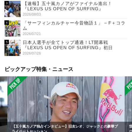
【速報】五十嵐カノアがファイナル進出！
『LEXUS US OPEN OF SURFING』
2026/08/03
「サーフィンカルチャー今昔物語１」 – F＋コラ
ム
2026/07/21
日本人選手が全てトップ通過！LT開幕戦
『LEXUS US OPEN OF SURFING』初日
2026/07/26
ピックアップ特集・ニュース
【五十嵐カノア独占インタビュー】旧友レオ、ジャックとの豪華プ
ライベートセッション