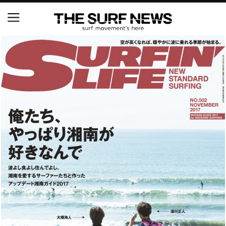
NSAと茅ヶ崎市が包括連携協定を締結 自治体との
協定は全国初、サーフィンを軸に地域活性化へ
【五十嵐カノア独占インタビュー】旧友レオ、ジャ
ックとの豪華プライベートセッション
S.ONE ショート＆ロング開幕戦・現地リポート（高
橋みなと）
ニュース
製品情報
特集
試合