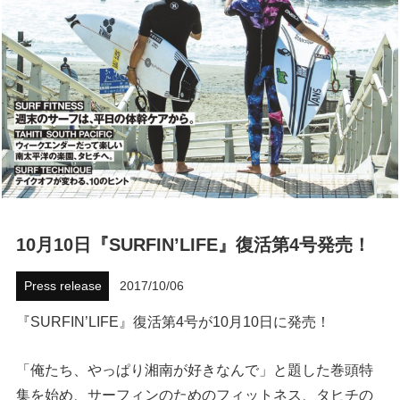
ハウツー
ホリデースタイル
ウェストジャパン
イベント・リリース
10月10日『SURFIN’LIFE』復活第4号発売！
Press release
2017/10/06
『SURFIN’LIFE』復活第4号が10月10日に発売！
FOLLOW US ON
「俺たち、やっぱり湘南が好きなんで」と題した巻頭特
集を始め、サーフィンのためのフィットネス、タヒチの