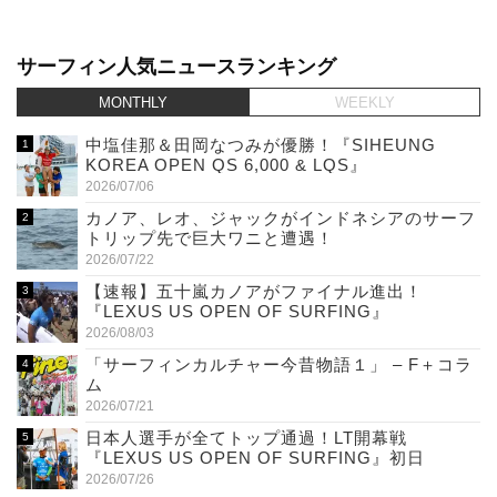
サーフィン人気ニュースランキング
MONTHLY
WEEKLY
中塩佳那＆田岡なつみが優勝！『SIHEUNG
KOREA OPEN QS 6,000 & LQS』
2026/07/06
カノア、レオ、ジャックがインドネシアのサーフ
トリップ先で巨大ワニと遭遇！
2026/07/22
【速報】五十嵐カノアがファイナル進出！
『LEXUS US OPEN OF SURFING』
2026/08/03
「サーフィンカルチャー今昔物語１」 – F＋コラ
ム
2026/07/21
日本人選手が全てトップ通過！LT開幕戦
『LEXUS US OPEN OF SURFING』初日
2026/07/26