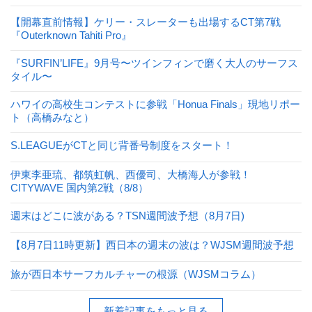
【開幕直前情報】ケリー・スレーターも出場するCT第7戦
『Outerknown Tahiti Pro』
『SURFIN’LIFE』9月号〜ツインフィンで磨く大人のサーフス
タイル〜
ハワイの高校生コンテストに参戦「Honua Finals」現地リポー
ト（高橋みなと）
S.LEAGUEがCTと同じ背番号制度をスタート！
伊東李亜琉、都筑虹帆、西優司、大橋海人が参戦！
CITYWAVE 国内第2戦（8/8）
週末はどこに波がある？TSN週間波予想（8月7日)
【8月7日11時更新】西日本の週末の波は？WJSM週間波予想
旅が西日本サーフカルチャーの根源（WJSMコラム）
新着記事をもっと見る