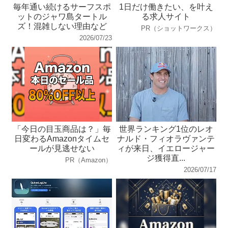
毎年通い続けるサーフスポ
1日だけ働きたい、を叶え
ットのジャワ島タートル
る求人サイト
ズ！混雑しない理由など
PR（ショットワークス）
2026/07/23
「今日の目玉商品は？」毎
世界ランキング1位のレオ
日変わるAmazonタイムセ
ナルド・フィオラヴァンテ
ールが見逃せない
ィが来日、イエロージャー
ジ獲得直...
PR（Amazon）
2026/07/17