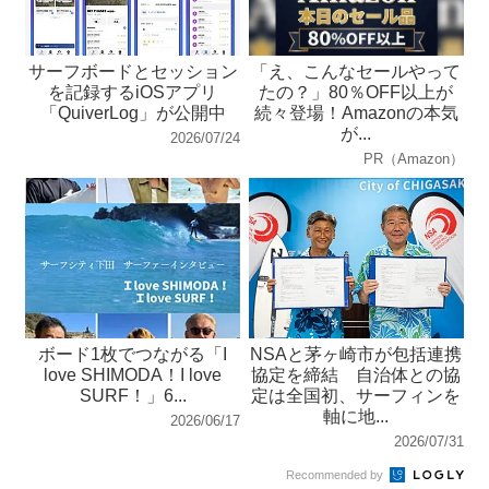
サーフボードとセッション
「え、こんなセールやって
を記録するiOSアプリ
たの？」80％OFF以上が
「QuiverLog」が公開中
続々登場！Amazonの本気
が...
2026/07/24
PR（Amazon）
ボード1枚でつながる「I
NSAと茅ヶ崎市が包括連携
love SHIMODA！I love
協定を締結 自治体との協
SURF！」6...
定は全国初、サーフィンを
軸に地...
2026/06/17
2026/07/31
Recommended by