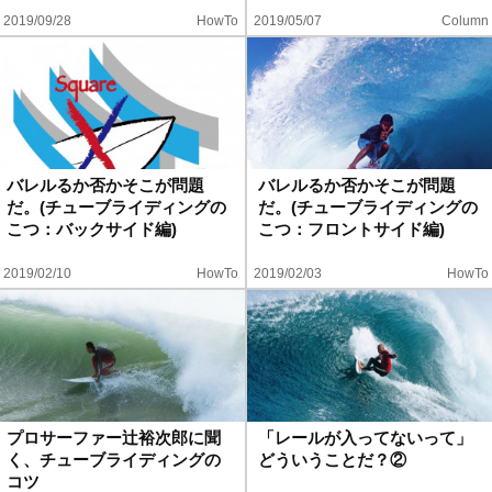
2019/09/28
HowTo
2019/05/07
Column
バレルるか否かそこが問題
バレルるか否かそこが問題
だ。(チューブライディングの
だ。(チューブライディングの
こつ：バックサイド編)
こつ：フロントサイド編)
2019/02/10
HowTo
2019/02/03
HowTo
プロサーファー辻裕次郎に聞
「レールが入ってないって」
く、チューブライディングの
どういうことだ？②
コツ