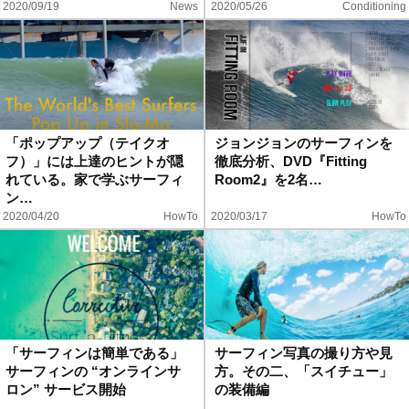
2020/09/19
News
2020/05/26
Conditioning
「ポップアップ（テイクオ
ジョンジョンのサーフィンを
フ）」には上達のヒントが隠
徹底分析、DVD『Fitting
れている。家で学ぶサーフィ
Room2』を2名…
ン…
2020/04/20
HowTo
2020/03/17
HowTo
「サーフィンは簡単である」
サーフィン写真の撮り方や見
サーフィンの “オンラインサ
方。その二、「スイチュー」
ロン” サービス開始
の装備編