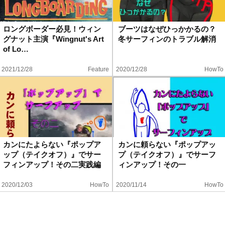
ロングボーダー必見！ウィン
ブーツはなぜひっかかるの？
グナット主演『Wingnut's Art
冬サーフィンのトラブル解消
of Lo…
2021/12/28
Feature
2020/12/28
HowTo
カンにたよらない『ポップア
カンに頼らない『ポップアッ
ップ（テイクオフ）』でサー
プ（テイクオフ）』でサーフ
フィンアップ！その二実践編
ィンアップ！その一
2020/12/03
HowTo
2020/11/14
HowTo