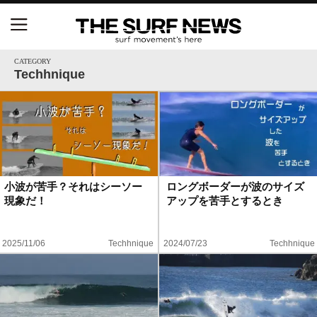
NSAと茅ヶ崎市が包括連携協定を締結 自治体との
協定は全国初、サーフィンを軸に地域活性化へ
CATEGORY
Techhnique
【五十嵐カノア独占インタビュー】旧友レオ、ジャ
ックとの豪華プライベートセッション
S.ONE ショート＆ロング開幕戦・現地リポート（高
橋みなと）
小波が苦手？それはシーソー
ロングボーダーが波のサイズ
現象だ！
アップを苦手とするとき
ニュース
製品情報
2025/11/06
Techhnique
2024/07/23
Techhnique
特集
試合