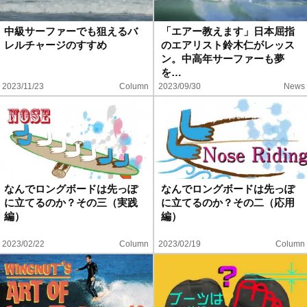
ハウツー
中級サーファーでも狙えるバ
「エアー教えます」日本屈指
レルチャージのすすめ
のエアリスト鈴木仁がレッス
ホリデースタイル
ン。中高年サーファーも夢
を…
2023/11/23
Column
2023/09/30
News
ウェストジャパン
イベント・リリース
なんでロングボードは先っぽ
なんでロングボードは先っぽ
に立てるのか？その三（実践
に立てるのか？その二（応用
編）
編）
2023/02/22
Column
2023/02/19
Column
FOLLOW US ON