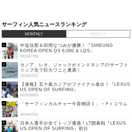
サーフィン人気ニュースランキング
MONTHLY
WEEKLY
中塩佳那＆田岡なつみが優勝！『SIHEUNG
KOREA OPEN QS 6,000 & LQS』
2026/07/06
カノア、レオ、ジャックがインドネシアのサーフト
リップ先で巨大ワニと遭遇！
2026/07/22
【速報】五十嵐カノアがファイナル進出！『LEXUS
US OPEN OF SURFING』
2026/08/03
「サーフィンカルチャー今昔物語１」 – F＋コラム
2026/07/21
日本人選手が全てトップ通過！LT開幕戦『LEXUS
US OPEN OF SURFING』初日