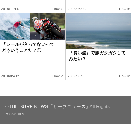
2018/11/14
HowTo
2018/05/03
HowTo
「レールが入ってないって」
どういうことだ？①
『長い波』で膝ガクガクして
みたい？
2018/05/02
HowTo
2018/03/31
HowTo
©
THE SURF NEWS「サーフニュース」
.All Rights
Reserved.