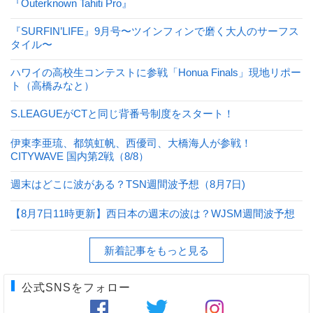
『Outerknown Tahiti Pro』
『SURFIN’LIFE』9月号〜ツインフィンで磨く大人のサーフス
タイル〜
ハワイの高校生コンテストに参戦「Honua Finals」現地リポー
ト（高橋みなと）
S.LEAGUEがCTと同じ背番号制度をスタート！
伊東李亜琉、都筑虹帆、西優司、大橋海人が参戦！
CITYWAVE 国内第2戦（8/8）
週末はどこに波がある？TSN週間波予想（8月7日)
【8月7日11時更新】西日本の週末の波は？WJSM週間波予想
新着記事をもっと見る
公式SNSをフォロー