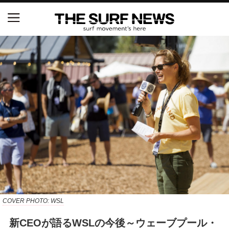
NSAと茅ヶ崎市が包括連携協定を締結 自治体との
協定は全国初、サーフィンを軸に地域活性化へ
【五十嵐カノア独占インタビュー】旧友レオ、ジャ
ックとの豪華プライベートセッション
S.ONE ショート＆ロング開幕戦・現地リポート（高
橋みなと）
ニュース
製品情報
特集
COVER PHOTO: WSL
新CEOが語るWSLの今後～ウェーブプール・
試合