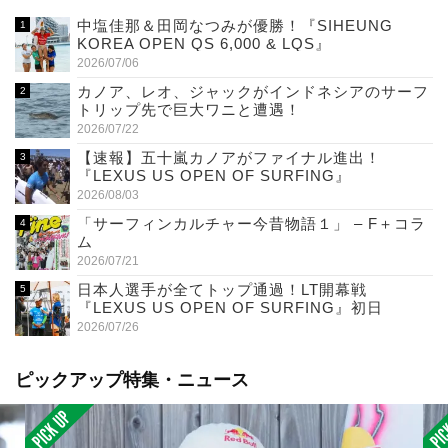
中塩佳那＆田岡なつみが優勝！『SIHEUNG
KOREA OPEN QS 6,000 & LQS』
2026/07/06
カノア、レオ、ジャックがインドネシアのサーフ
トリップ先で巨大ワニと遭遇！
2026/07/22
【速報】五十嵐カノアがファイナル進出！
『LEXUS US OPEN OF SURFING』
2026/08/03
「サーフィンカルチャー今昔物語１」 – F＋コラ
ム
2026/07/21
日本人選手が全てトップ通過！LT開幕戦
『LEXUS US OPEN OF SURFING』初日
2026/07/26
ピックアップ特集・ニュース