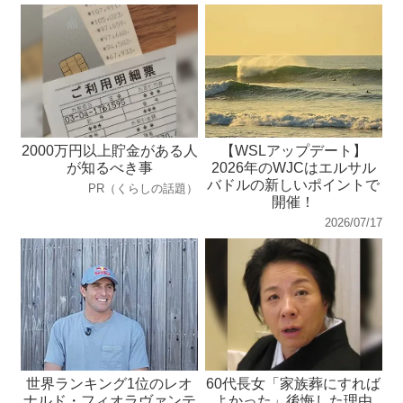
2000万円以上貯金がある人
【WSLアップデート】
が知るべき事
2026年のWJCはエルサル
バドルの新しいポイントで
PR（くらしの話題）
開催！
2026/07/17
世界ランキング1位のレオ
60代長女「家族葬にすれば
ナルド・フィオラヴァンテ
よかった」後悔した理由