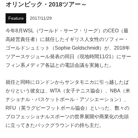
オリンピック・2018ツアー～
ハウツー
Feature
2017/11/29
ホリデースタイル
今年8月WSL（ワールド・サーフ・リーグ）のCEO（最
高経営責任者）に就任したイギリス人女性のソフィー・
ウェストジャパン
ゴールドシュミット（Sophie Goldschmidt）が、2018年
イベント・リリース
ツアースケジュール発表の同日（現地時間11/21）にサー
フィン系メディア各誌との電話会議を実施した。
就任と同時にロンドンからサンタモニカに引っ越したば
かりという彼女は、WTA（女子テニス協会）、NBA（米
ナショナル・バスケットボール・アソシエーション）、
RFU（英ラグビーフットボール協会）といった、数々の
プロフェッショナルスポーツの世界展開や商業化の先頭
FOLLOW US ON
に立ってきたバックグラウンドの持ち主だ。