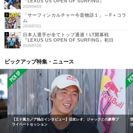
『LEXUS US OPEN OF SURFING』
2026/08/03
「サーフィンカルチャー今昔物語１」 – F＋コラ
ム
2026/07/21
日本人選手が全てトップ通過！LT開幕戦
『LEXUS US OPEN OF SURFING』初日
2026/07/26
ピックアップ特集・ニュース
【五十嵐カノア独占インタビュー】旧友レオ、ジャックとの豪華プ
ライベートセッション