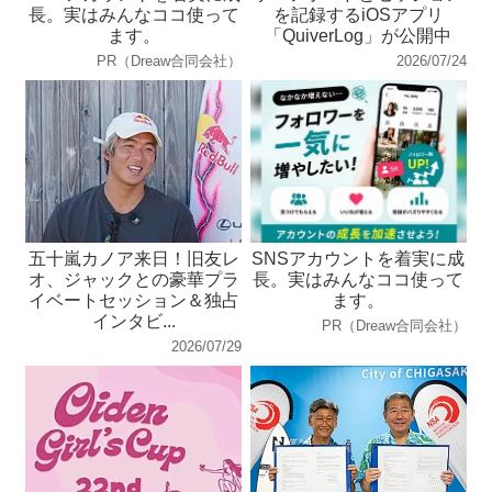
長。実はみんなココ使って
を記録するiOSアプリ
ます。
「QuiverLog」が公開中
PR（Dreaw合同会社）
2026/07/24
五十嵐カノア来日！旧友レ
SNSアカウントを着実に成
オ、ジャックとの豪華プラ
長。実はみんなココ使って
イベートセッション＆独占
ます。
インタビ...
PR（Dreaw合同会社）
2026/07/29