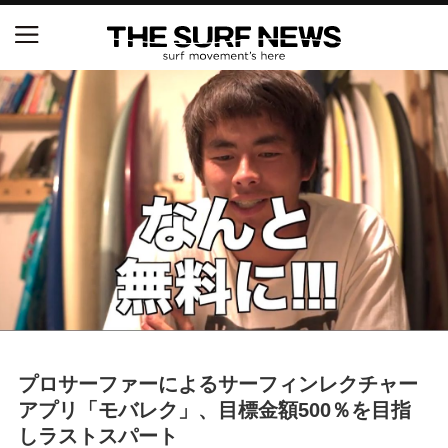
NSAと茅ヶ崎市が包括連携協定を締結 自治体との
協定は全国初、サーフィンを軸に地域活性化へ
【五十嵐カノア独占インタビュー】旧友レオ、ジャ
ックとの豪華プライベートセッション
S.ONE ショート＆ロング開幕戦・現地リポート（高
橋みなと）
ニュース
製品情報
プロサーファーによるサーフィンレクチャー
特集
アプリ「モバレク」、目標金額500％を目指
しラストスパート
試合