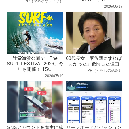
PR（マネかつライフ）
2026/06/17
辻堂海浜公園で「The
60代長女「家族葬にすれば
SURF FESTIVAL 2026」今
よかった」後悔した理由
年も開催！【5/...
PR（くらしの話題）
2026/05/19
SNSアカウントを着実に成
サーフボードとセッション