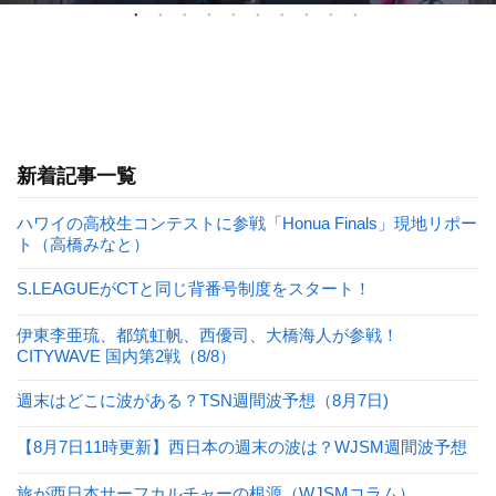
新着記事一覧
ハワイの高校生コンテストに参戦「Honua Finals」現地リポー
ト（高橋みなと）
S.LEAGUEがCTと同じ背番号制度をスタート！
伊東李亜琉、都筑虹帆、西優司、大橋海人が参戦！
CITYWAVE 国内第2戦（8/8）
週末はどこに波がある？TSN週間波予想（8月7日)
【8月7日11時更新】西日本の週末の波は？WJSM週間波予想
旅が西日本サーフカルチャーの根源（WJSMコラム）