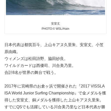
安室丈
PHOTO:© WSL/Hain
日本代表は都筑百斗、上山キアヌ久里朱、安室丈、小笠
原由織。
ウィメンズは松田詩野、脇田紗良。
ワイルドカードは西優司、川合美乃里。
合計8名が世界の舞台で戦う。
2017年に宮崎県のお倉ヶ浜で開催された『2017 VISSLA
ISA World Junior Surfing Championship』で金メダルを獲
得した安室丈、銅メダルを獲得した上山キアヌ久里朱。
すでにQSでも活躍している川合美乃里など日本代表が勝