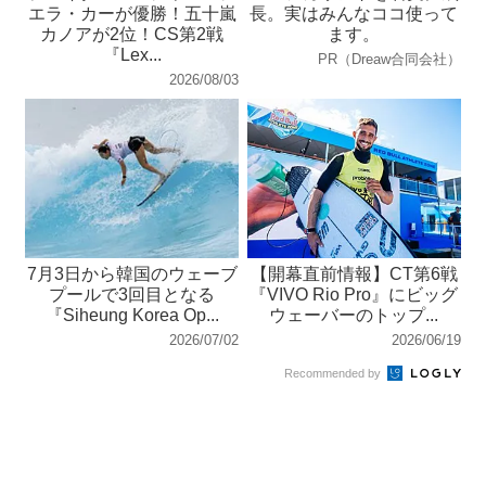
エラ・カーが優勝！五十嵐
長。実はみんなココ使って
カノアが2位！CS第2戦
ます。
『Lex...
PR（Dreaw合同会社）
2026/08/03
7月3日から韓国のウェーブ
【開幕直前情報】CT第6戦
プールで3回目となる
『VIVO Rio Pro』にビッグ
『Siheung Korea Op...
ウェーバーのトップ...
2026/07/02
2026/06/19
Recommended by