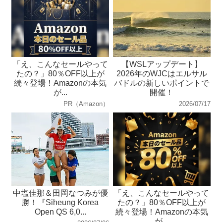
「え、こんなセールやって
【WSLアップデート】
たの？」80％OFF以上が
2026年のWJCはエルサル
続々登場！Amazonの本気
バドルの新しいポイントで
が...
開催！
PR（Amazon）
2026/07/17
中塩佳那＆田岡なつみが優
「え、こんなセールやって
勝！『Siheung Korea
たの？」80％OFF以上が
Open QS 6,0...
続々登場！Amazonの本気
が...