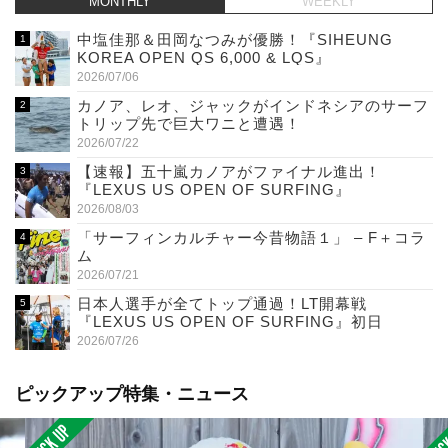
MONTHLY
WEEKLY
中塩佳那＆田岡なつみが優勝！『SIHEUNG
KOREA OPEN QS 6,000 & LQS』
2026/07/06
カノア、レオ、ジャックがインドネシアのサーフ
トリップ先で巨大ワニと遭遇！
2026/07/22
【速報】五十嵐カノアがファイナル進出！
『LEXUS US OPEN OF SURFING』
2026/08/03
「サーフィンカルチャー今昔物語１」 – F＋コラ
ム
2026/07/21
日本人選手が全てトップ通過！LT開幕戦
『LEXUS US OPEN OF SURFING』初日
2026/07/26
ピックアップ特集・ニュース