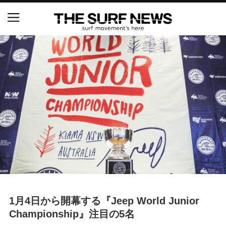
NSAと茅ヶ崎市が包括連携協定を締結 自治体との
協定は全国初、サーフィンを軸に地域活性化へ
【五十嵐カノア独占インタビュー】旧友レオ、ジャ
ックとの豪華プライベートセッション
S.ONE ショート＆ロング開幕戦・現地リポート（高
橋みなと）
ニュース
製品情報
特集
1月4日から開幕する『Jeep World Junior
Championship』注目の5名
試合