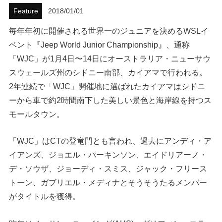
Feature
2018/01/01
ハウツー
毎年年初に開催される世界一のジュニアを決めるWSLイ
ホリデースタイル
ベント『Jeep World Junior Championship』、通称
「WJC」が1月4日〜14日にオーストラリア・ニューサウ
ウェストジャパン
スウェールズ州のシドニー南部、カイアマで行われる。
2年連続で「WJC」開催地に選ばれたカイアマはシドニ
イベント・リリース
ーから車で約2時間南下した美しい景色と海岸線を持つス
モールタウン。
「WJC」はCTの登竜門とも言われ、過去にアンディ・ア
イアンズ、ジョエル・パーキンソン、エイドリアーノ・
デ・ソウザ、ジョーディ・スミス、ジャック・フリース
トーン、ガブリエル・メディナとそうそうたるメンバー
FOLLOW US ON
がタイトルを獲得。