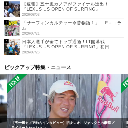
【速報】五十嵐カノアがファイナル進出！
『LEXUS US OPEN OF SURFING』
2026/08/03
「サーフィンカルチャー今昔物語１」 – F＋コラ
ム
2026/07/21
日本人選手が全てトップ通過！LT開幕戦
『LEXUS US OPEN OF SURFING』初日
2026/07/26
ピックアップ特集・ニュース
【五十嵐カノア独占インタビュー】旧友レオ、ジャックとの豪華プ
ライベートセッション