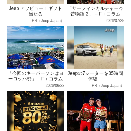
Jeep アソビュー！ギフト
「サーフィンカルチャー今
当たる
昔物語２」 – F＋コラム
PR（Jeep Japan）
2026/07/28
「今回のキーパーソンはヨ
Jeepの7シーターを85時間
ーロッパ勢」 – F＋コラム
体験！
2026/06/22
PR（Jeep Japan）