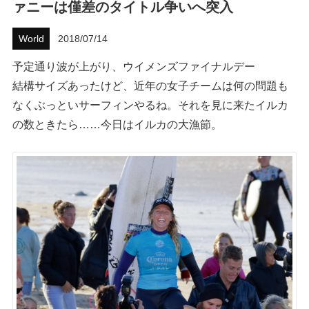
ァニーは僅差のタイトル争いへ突入
ハウツー
World
2018/07/14
ホリデースタイル
予定通り波が上がり、ウイメンズファイナルデー
結構サイズあったけど、近年の女子チームは何の問題も
ウェストジャパン
なくぶっといサーフィンやるね。それを見に来たイルカ
イベント・リリース
の数ときたら……今日はイルカの大漁節。
FOLLOW US ON