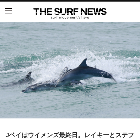
NSAと茅ヶ崎市が包括連携協定を締結 自治体との
協定は全国初、サーフィンを軸に地域活性化へ
【五十嵐カノア独占インタビュー】旧友レオ、ジャ
ックとの豪華プライベートセッション
S.ONE ショート＆ロング開幕戦・現地リポート（高
橋みなと）
ニュース
製品情報
特集
Jベイはウイメンズ最終日。レイキーとステフ
試合