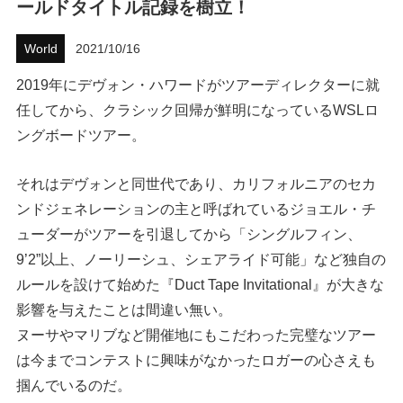
ールドタイトル記録を樹立！
ハウツー
World
2021/10/16
ホリデースタイル
2019年にデヴォン・ハワードがツアーディレクターに就
任してから、クラシック回帰が鮮明になっているWSLロ
ウェストジャパン
ングボードツアー。
イベント・リリース
それはデヴォンと同世代であり、カリフォルニアのセカ
ンドジェネレーションの主と呼ばれているジョエル・チ
ューダーがツアーを引退してから「シングルフィン、
9’2”以上、ノーリーシュ、シェアライド可能」など独自の
ルールを設けて始めた『Duct Tape Invitational』が大きな
影響を与えたことは間違い無い。
ヌーサやマリブなど開催地にもこだわった完璧なツアー
FOLLOW US ON
は今までコンテストに興味がなかったロガーの心さえも
掴んでいるのだ。