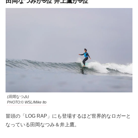
田岡なつみが5位 井上鷹が9位
(田岡なつみ)
PHOTO:© WSL/Mike Ito
冒頭の「LOG RAP」にも登場するほど世界的なロガーと
なっている田岡なつみ＆井上鷹。