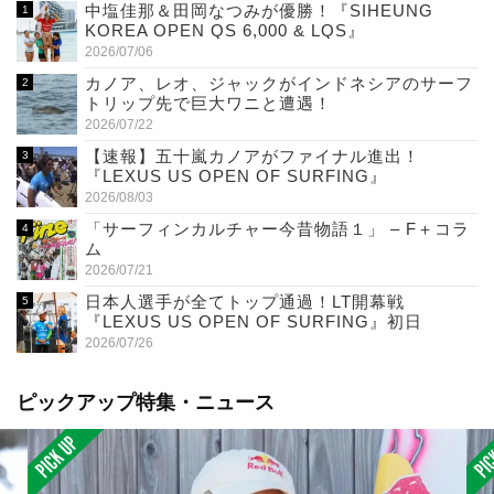
中塩佳那＆田岡なつみが優勝！『SIHEUNG
KOREA OPEN QS 6,000 & LQS』
2026/07/06
カノア、レオ、ジャックがインドネシアのサーフ
トリップ先で巨大ワニと遭遇！
2026/07/22
【速報】五十嵐カノアがファイナル進出！
『LEXUS US OPEN OF SURFING』
2026/08/03
「サーフィンカルチャー今昔物語１」 – F＋コラ
ム
2026/07/21
日本人選手が全てトップ通過！LT開幕戦
『LEXUS US OPEN OF SURFING』初日
2026/07/26
ピックアップ特集・ニュース