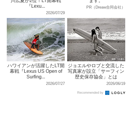
川広夏が2位！LT開幕戦
ます。
『Lexu...
PR（Dreaw合同会社）
2026/07/29
ハワイアンが活躍したLT開
ジョエルやロブと交流した
幕戦『Lexus US Open of
写真家が設立「サーフィン
Surfing...
歴史保存協会」とは
2026/07/27
2026/06/19
Recommended by