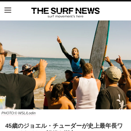
NSAと茅ヶ崎市が包括連携協定を締結 自治体との
協定は全国初、サーフィンを軸に地域活性化へ
【五十嵐カノア独占インタビュー】旧友レオ、ジャ
ックとの豪華プライベートセッション
S.ONE ショート＆ロング開幕戦・現地リポート（高
橋みなと）
ニュース
製品情報
特集
PHOTO:© WSL/Lodin
45歳のジョエル・チューダーが史上最年長ワ
試合