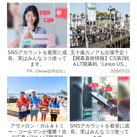
SNSアカウントを着実に成
五十嵐カノアも出場予定！
長。実はみんなココ使って
【開幕直前情報】CS第2戦
ます。
＆LT開幕戦『Lexus US...
PR（Dreaw合同会社）
2026/07/21
アヴァロン・ガル＆トミ
SNSアカウントを着実に成
ー・コールマンが優勝！吉
長。実はみんなココ使って