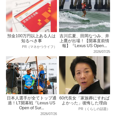
預金100万円以上ある人は
吉川広夏、田岡なつみ、井
知るべき事
上鷹が出場！【開幕直前情
報】『Lexus US Open...
PR（マネかつライフ）
2026/07/25
日本人選手が全てトップ通
60代長女「家族葬にすれば
過！LT開幕戦『Lexus US
よかった」後悔した理由
Open of Sur...
PR（くらしの話題）
2026/07/26