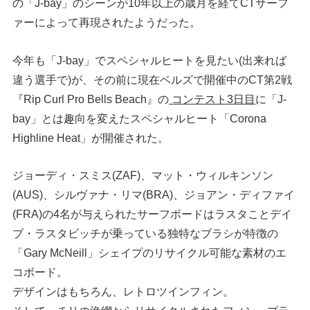
の「J-bay」のシーンが10年以上の歳月を経てCTサーフ
ァーによって再現されたようだった。
今年も「J-bay」でスペシャルヒートを見たい(出来れば
違う選手で)が、その前に現在ベルズで開催中のCT第2戦
『Rip Curl Pro Bells Beach』の
コンテスト3日目
に「J-
bay」とは趣向を変えたスペシャルヒート「Corona
Highline Heat」が開催された。
ジョーディ・スミス(ZAF)、マット・ウィルキンソン
(AUS)、シルヴァナ・リマ(BRA)、ジョアン・ディファイ
(FRA)の4名が与えられたサーフボードはラスタことデイ
ブ・ラスタビッチが乗っている独特なブラシが特徴の
「Gary McNeill」シェイプのリサイクル可能な素材のエ
コボード。
デザインはもちろん、レトロツインフィン。