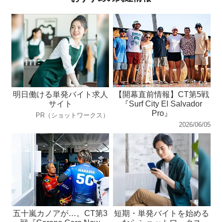
明日働ける単発バイト求人
【開幕直前情報】CT第5戦
サイト
『Surf City El Salvador
Pro』
PR（ショットワークス）
2026/06/05
五十嵐カノアが…。CT第3
短期・単発バイトを始める