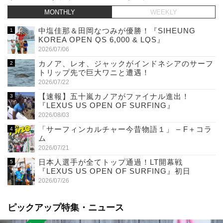
MONTHLY
WEEKLY
中塩佳那＆田岡なつみが優勝！『SIHEUNG
KOREA OPEN QS 6,000 & LQS』
2026/07/06
カノア、レオ、ジャックがインドネシアのサーフ
トリップ先で巨大ワニと遭遇！
2026/07/22
【速報】五十嵐カノアがファイナル進出！
『LEXUS US OPEN OF SURFING』
2026/08/03
「サーフィンカルチャー今昔物語１」 – F＋コラ
ム
2026/07/21
日本人選手が全てトップ通過！LT開幕戦
『LEXUS US OPEN OF SURFING』初日
2026/07/26
ピックアップ特集・ニュース