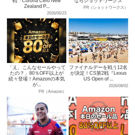
戦『Corona Cero New
ならショットワークス
Zealand P...
PR（ショットワークス）
2026/05/23
「え、こんなセールやって
ファイナルデーを戦う12名
たの？」80％OFF以上が
が決定！CS第2戦『Lexus
続々登場！Amazonの本気
US Open of ...
が...
2026/08/02
PR（Amazon）