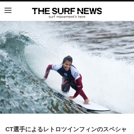
NSAと茅ヶ崎市が包括連携協定を締結 自治体との
協定は全国初、サーフィンを軸に地域活性化へ
【五十嵐カノア独占インタビュー】旧友レオ、ジャ
ックとの豪華プライベートセッション
S.ONE ショート＆ロング開幕戦・現地リポート（高
橋みなと）
ニュース
製品情報
特集
CT選手によるレトロツインフィンのスペシャ
試合