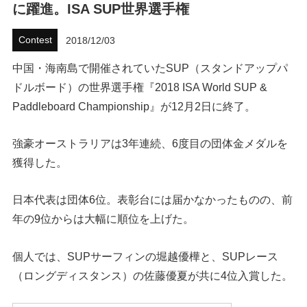
に躍進。ISA SUP世界選手権
ハウツー
Contest
2018/12/03
ホリデースタイル
中国・海南島で開催されていたSUP（スタンドアップパ
ドルボード）の世界選手権『2018 ISA World SUP &
ウェストジャパン
Paddleboard Championship』が12月2日に終了。
イベント・リリース
強豪オーストラリアは3年連続、6度目の団体金メダルを
獲得した。
日本代表は団体6位。表彰台には届かなかったものの、前
年の9位からは大幅に順位を上げた。
個人では、SUPサーフィンの堀越優樺と、SUPレース
FOLLOW US ON
（ロングディスタンス）の佐藤優夏が共に4位入賞した。