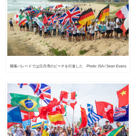
開幕パレードでは日月湾のビーチを行進した Photo: ISA / Sean Evans