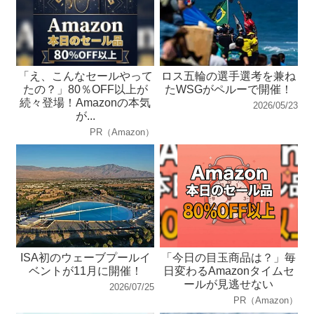
「え、こんなセールやって
ロス五輪の選手選考を兼ね
たの？」80％OFF以上が
たWSGがペルーで開催！
続々登場！Amazonの本気
2026/05/23
が...
PR（Amazon）
ISA初のウェーブプールイ
「今日の目玉商品は？」毎
ベントが11月に開催！
日変わるAmazonタイムセ
ールが見逃せない
2026/07/25
PR（Amazon）