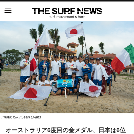
NSAと茅ヶ崎市が包括連携協定を締結 自治体との
協定は全国初、サーフィンを軸に地域活性化へ
【五十嵐カノア独占インタビュー】旧友レオ、ジャ
ックとの豪華プライベートセッション
S.ONE ショート＆ロング開幕戦・現地リポート（高
橋みなと）
ニュース
製品情報
特集
Photo: ISA / Sean Evans
オーストラリア6度目の金メダル、日本は6位
試合