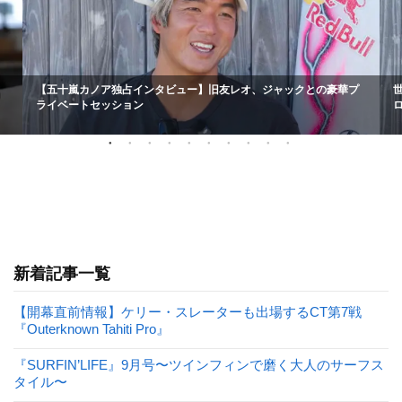
【五十嵐カノア独占インタビュー】旧友レオ、ジャックとの豪華プ
ライベートセッション
新着記事一覧
【開幕直前情報】ケリー・スレーターも出場するCT第7戦
『Outerknown Tahiti Pro』
『SURFIN’LIFE』9月号〜ツインフィンで磨く大人のサーフス
タイル〜