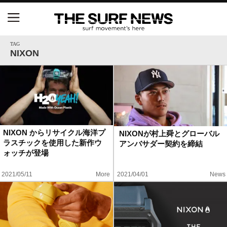
NSAと茅ヶ崎市が包括連携協定を締結 自治体との
協定は全国初、サーフィンを軸に地域活性化へ
TAG
NIXON
【五十嵐カノア独占インタビュー】旧友レオ、ジャ
ックとの豪華プライベートセッション
S.ONE ショート＆ロング開幕戦・現地リポート（高
橋みなと）
NIXON からリサイクル海洋プ
NIXONが村上舜とグローバル
ラスチックを使用した新作ウ
アンバサダー契約を締結
ニュース
ォッチが登場
製品情報
2021/05/11
More
2021/04/01
News
特集
試合