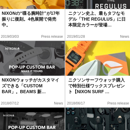
ハウツー
NIXONの“喋る腕時計”が17年
ニクソン史上、最もタフなモ
振りに復刻。4色展開で発売
デル「THE REGULUS」に日
ホリデースタイル
中。
本限定カラーが登場…
2019/03/03
Press release
2019/01/28
News
ウェストジャパン
イベント・リリース
NIXONウォッチがカスタマイ
ニクソンサーフウォッチ購入
ズできる「CUSTOM
で特別仕様ワックスプレゼン
BAR」。BEAMS 新…
ト【NIXON SURF …
2018/07/12
News
2018/06/17
Press release
FOLLOW US ON