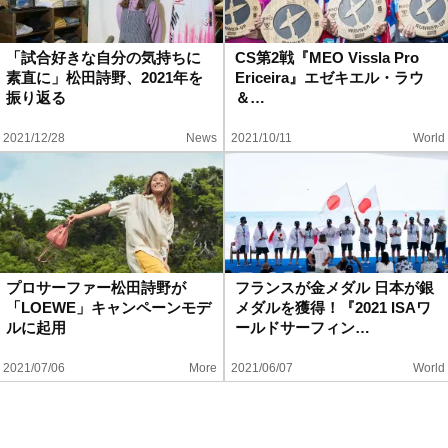
「試合好きな自分の気持ちに
CS第2戦『MEO Vissla Pro
素直に」松田詩野、2021年を
Ericeira』エゼキエル・ラウ
振り返る
＆…
2021/12/28
News
2021/10/11
World
プロサーファー松田詩野が
フランスが金メダル 日本が銀
「LOEWE」キャンペーンモデ
メダルを獲得！『2021 ISAワ
ルに起用
ールドサーフィン…
2021/07/06
More
2021/06/07
World