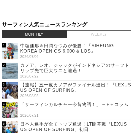
サーフィン人気ニュースランキング
MONTHLY
WEEKLY
中塩佳那＆田岡なつみが優勝！『SIHEUNG
KOREA OPEN QS 6,000 & LQS』
2026/07/06
カノア、レオ、ジャックがインドネシアのサーフト
リップ先で巨大ワニと遭遇！
2026/07/22
【速報】五十嵐カノアがファイナル進出！『LEXUS
US OPEN OF SURFING』
2026/08/03
「サーフィンカルチャー今昔物語１」 – F＋コラム
2026/07/21
日本人選手が全てトップ通過！LT開幕戦『LEXUS
US OPEN OF SURFING』初日