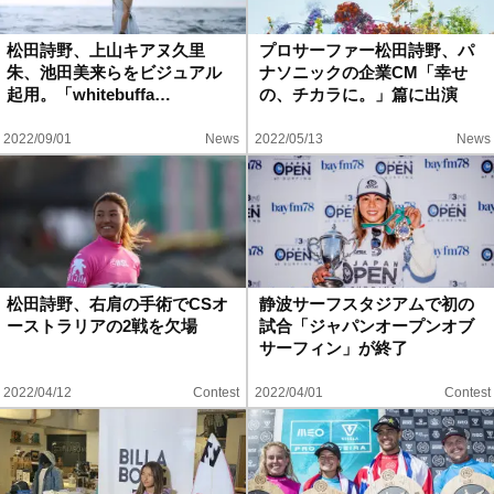
ハウツー
松田詩野、上山キアヌ久里
プロサーファー松田詩野、パ
朱、池田美来らをビジュアル
ナソニックの企業CM「幸せ
ホリデースタイル
起用。「whitebuffa…
の、チカラに。」篇に出演
2022/09/01
News
2022/05/13
News
ウェストジャパン
イベント・リリース
松田詩野、右肩の手術でCSオ
静波サーフスタジアムで初の
ーストラリアの2戦を欠場
試合「ジャパンオープンオブ
サーフィン」が終了
2022/04/12
Contest
2022/04/01
Contest
FOLLOW US ON