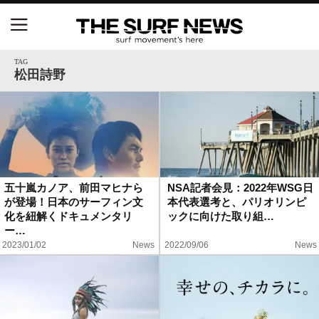
NSAと茅ヶ崎市が包括連携協定を締結 自治体との
協定は全国初、サーフィンを軸に地域活性化へ
TAG
松田詩野
【五十嵐カノア独占インタビュー】旧友レオ、ジャ
ックとの豪華プライベートセッション
S.ONE ショート＆ロング開幕戦・現地リポート（高
橋みなと）
五十嵐カノア、前田マヒナら
NSA記者会見：2022年WSG日
が登場！日本のサーフィン文
本代表選考と、パリオリンピ
ニュース
化を紐解くドキュメンタリ
ックに向けた取り組…
ー…
製品情報
2023/01/02
News
2022/09/06
News
特集
試合