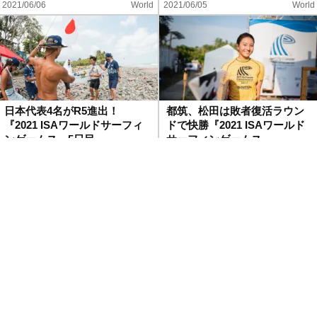
2021/06/06
World
2021/06/05
World
日本代表4名がR5進出！
都筑、松田は敗者復活ラウン
『2021 ISAワールドサーフィ
ドで快勝『2021 ISAワールド
ンゲームス』5日目
サーフィンゲームス…
2021/06/04
World
2021/06/03
Contest
日本代表4名がR4進出！
波乗りジャパン4名がR3進
『2021 ISAワールドサーフィ
出、複数CT選手が不戦敗
ンゲームス』3日目
『2021 ISAワールドサ…