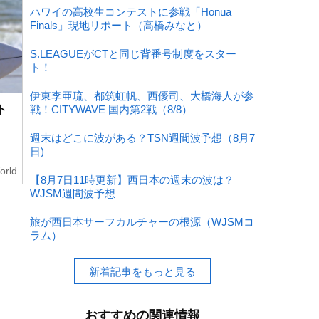
ハワイの高校生コンテストに参戦「Honua
Finals」現地リポート（高橋みなと）
S.LEAGUEがCTと同じ背番号制度をスター
ト！
伊東李亜琉、都筑虹帆、西優司、大橋海人が参
ト
戦！CITYWAVE 国内第2戦（8/8）
週末はどこに波がある？TSN週間波予想（8月7
日)
orld
【8月7日11時更新】西日本の週末の波は？
WJSM週間波予想
旅が西日本サーフカルチャーの根源（WJSMコ
ラム）
新着記事をもっと見る
おすすめの関連情報