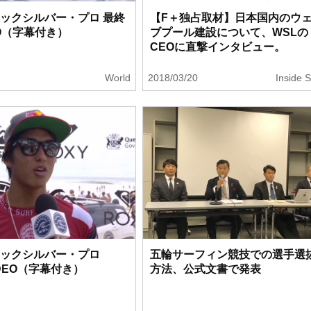
クイックシルバー・プロ 最終
【F＋独占取材】日本国内のウ
EO（字幕付き）
ブプール建設について、WSLの
CEOに直撃インタビュー。
2
World
2018/03/20
Inside S
クイックシルバー・プロ
五輪サーフィン競技での選手選
VIDEO（字幕付き）
方法、公式文書で発表