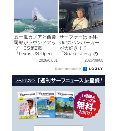
五十嵐カノアと西慶
サーファーはIn-N-
司郎がラウンドアッ
Outのハンバーガー
プ！CS第2戦
が大好き！？
『Lexus US Open ...
「SnakeTales」の...
2026/07/31
2026/08/05
Recommended by