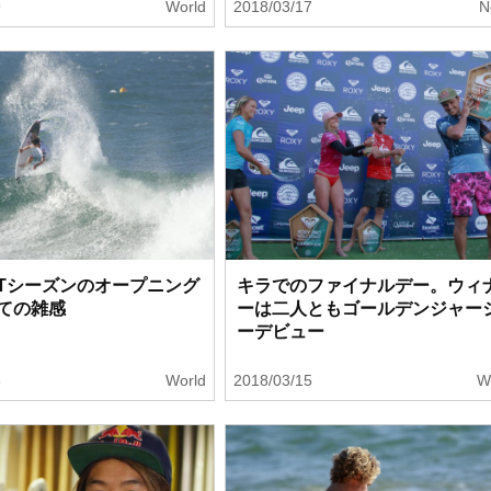
9
World
2018/03/17
N
年CTシーズンのオープニング
キラでのファイナルデー。ウィ
ての雑感
ーは二人ともゴールデンジャー
ーデビュー
6
World
2018/03/15
W