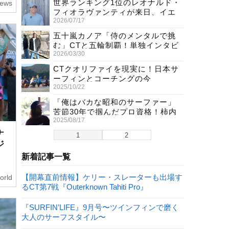
世界ランキング1位のレオナルド・
ews
フィオラヴァンティが来日、イエ
2026/07/17
ロージャージ獲得直後の独占イン
タビュー
五十嵐カノア「侍のメンタルで挑
む」CTと五輪制覇！単独インタビ
2026/03/30
ューで熱弁
CTクオリファイを現実に！日本サ
ーフィンとコーチングの今
2025/10/22
「俺はバカな昭和のサーファー」
苦節30年で掴んだプロ資格！柿内
2025/08/17
聖文(54)の生き様
ナ
1
2
ジ
新着記事一覧
【開幕直前情報】ケリー・スレーターも出場す
orld
るCT第7戦『Outerknown Tahiti Pro』
『SURFIN’LIFE』9月号〜ツインフィンで磨く
大人のサーフスタイル〜