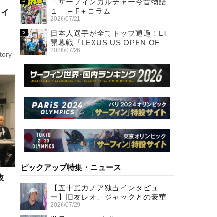
「サーフィンカルチャー今昔物語
１」 – F＋コラム
ェイ
2026/07/21
日本人選手が全てトップ通過！LT
開幕戦『LEXUS US OPEN OF
2026/07/26
SURFING』初日
tory
ピックアップ特集・ニュース
抜
【五十嵐カノア独占インタビュ
ー】旧友レオ、ジャックとの豪華
2026/07/29
プライベートセッション