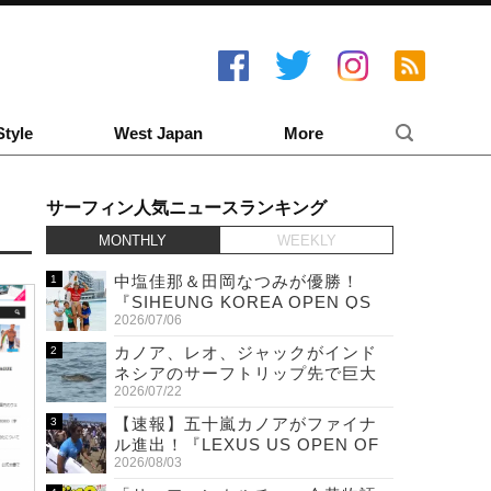
Style
West Japan
More
サーフィン人気ニュースランキング
MONTHLY
WEEKLY
中塩佳那＆田岡なつみが優勝！
『SIHEUNG KOREA OPEN QS
2026/07/06
6,000 & LQS』
カノア、レオ、ジャックがインド
ネシアのサーフトリップ先で巨大
2026/07/22
ワニと遭遇！
【速報】五十嵐カノアがファイナ
ル進出！『LEXUS US OPEN OF
2026/08/03
SURFING』