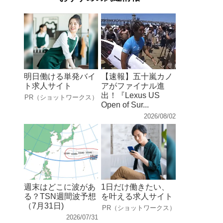
明日働ける単発バイ
【速報】五十嵐カノ
ト求人サイト
アがファイナル進
出！『Lexus US
PR（ショットワークス）
Open of Sur...
2026/08/02
週末はどこに波があ
1日だけ働きたい、
る？TSN週間波予想
を叶える求人サイト
（7月31日)
PR（ショットワークス）
2026/07/31