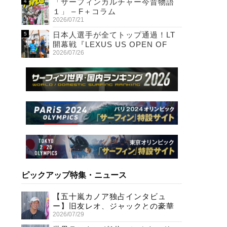
「サーフィンカルチャー今昔物語
１」 – F＋コラム
2026/07/21
日本人選手が全てトップ通過！LT
開幕戦『LEXUS US OPEN OF
2026/07/26
SURFING』初日
ピックアップ特集・ニュース
【五十嵐カノア独占インタビュ
ー】旧友レオ、ジャックとの豪華
2026/07/29
プライベートセッション