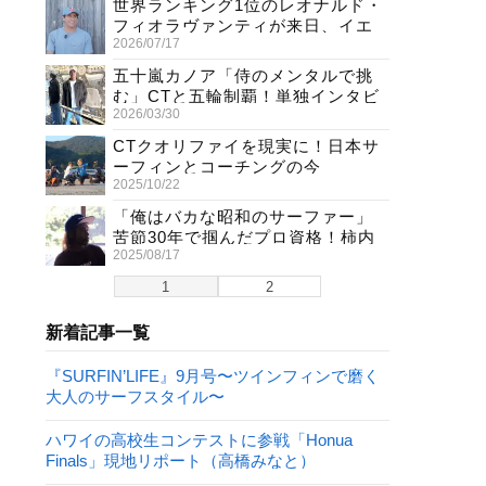
世界ランキング1位のレオナルド・
フィオラヴァンティが来日、イエ
2026/07/17
ロージャージ獲得直後の独占イン
タビュー
五十嵐カノア「侍のメンタルで挑
む」CTと五輪制覇！単独インタビ
2026/03/30
ューで熱弁
CTクオリファイを現実に！日本サ
ーフィンとコーチングの今
2025/10/22
「俺はバカな昭和のサーファー」
苦節30年で掴んだプロ資格！柿内
2025/08/17
聖文(54)の生き様
1
2
新着記事一覧
『SURFIN’LIFE』9月号〜ツインフィンで磨く
大人のサーフスタイル〜
ハワイの高校生コンテストに参戦「Honua
Finals」現地リポート（高橋みなと）