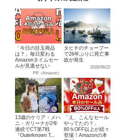
「今日の目玉商品
タヒチのチョープー
は？」毎日変わる
で26年ぶりに死亡事
Amazonタイムセー
故が発生
ルが見逃せない
2026/06/22
PR（Amazon）
13歳のケリア・メハ
「え、こんなセール
ニ・ガリーナが2年
やってたの？」
連続でCT第7戦
80％OFF以上が続々
『Outerknown T...
登場！Amazonの本