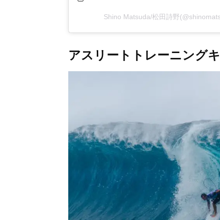
Shino Matsuda/松田詩野(@shino
アスリートトレーニング