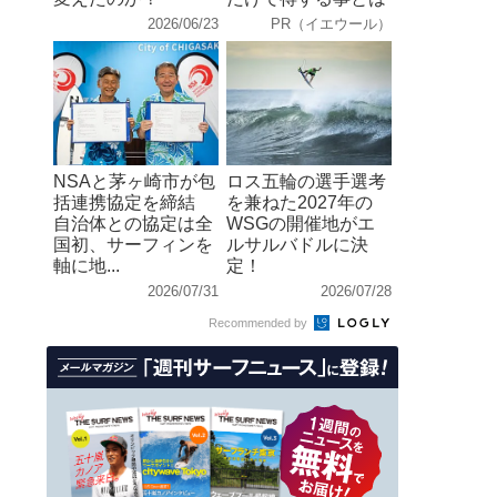
2026/06/23
PR（イエウール）
NSAと茅ヶ崎市が包
ロス五輪の選手選考
括連携協定を締結
を兼ねた2027年の
自治体との協定は全
WSGの開催地がエ
国初、サーフィンを
ルサルバドルに決
軸に地...
定！
2026/07/31
2026/07/28
Recommended by