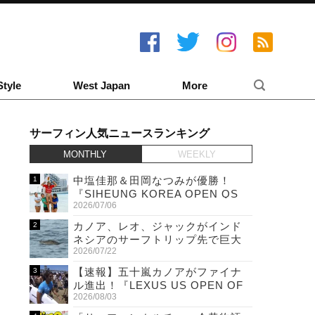
Style
West Japan
More
サーフィン人気ニュースランキング
MONTHLY
WEEKLY
中塩佳那＆田岡なつみが優勝！
『SIHEUNG KOREA OPEN QS
2026/07/06
6,000 & LQS』
カノア、レオ、ジャックがインド
ネシアのサーフトリップ先で巨大
2026/07/22
ワニと遭遇！
【速報】五十嵐カノアがファイナ
ル進出！『LEXUS US OPEN OF
2026/08/03
SURFING』