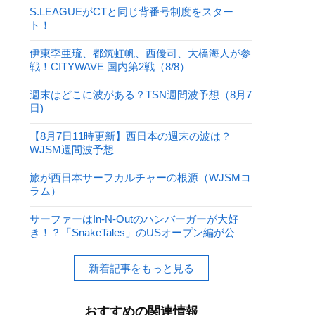
S.LEAGUEがCTと同じ背番号制度をスター
ト！
伊東李亜琉、都筑虹帆、西優司、大橋海人が参
戦！CITYWAVE 国内第2戦（8/8）
週末はどこに波がある？TSN週間波予想（8月7
日)
【8月7日11時更新】西日本の週末の波は？
WJSM週間波予想
旅が西日本サーフカルチャーの根源（WJSMコ
ラム）
サーファーはIn-N-Outのハンバーガーが大好
き！？「SnakeTales」のUSオープン編が公
開！
新着記事をもっと見る
おすすめの関連情報