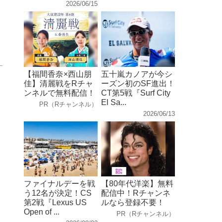
2026/06/15
【福間香奈×西山朋
五十嵐カノアが今シ
佳】清麗戦をRチャ
ーズン初のSF進出！
ンネルで無料配信！
CT第5戦『Surf City
El Sa...
PR（Rチャンネル）
2026/06/13
ファイナルデーを戦
【80年代洋楽】無料
う12名が決定！CS
配信中！Rチャンネ
第2戦『Lexus US
ルなら登録不要！
Open of ...
PR（Rチャンネル）