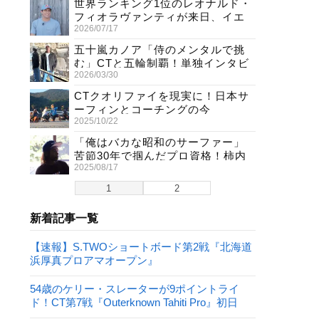
世界ランキング1位のレオナルド・
フィオラヴァンティが来日、イエ
2026/07/17
ロージャージ獲得直後の独占イン
タビュー
五十嵐カノア「侍のメンタルで挑
む」CTと五輪制覇！単独インタビ
2026/03/30
ューで熱弁
CTクオリファイを現実に！日本サ
ーフィンとコーチングの今
2025/10/22
「俺はバカな昭和のサーファー」
苦節30年で掴んだプロ資格！柿内
2025/08/17
聖文(54)の生き様
1
2
新着記事一覧
【速報】S.TWOショートボード第2戦『北海道
浜厚真プロアマオープン』
54歳のケリー・スレーターが9ポイントライ
ド！CT第7戦『Outerknown Tahiti Pro』初日