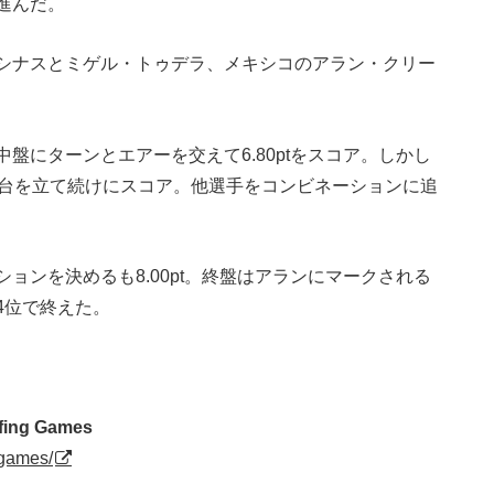
進んだ。
シナスとミゲル・トゥデラ、メキシコのアラン・クリー
盤にターンとエアーを交えて6.80ptをスコア。しかし
点台を立て続けにスコア。他選手をコンビネーションに追
ョンを決めるも8.00pt。終盤はアランにマークされる
4位で終えた。
rfing Games
-games/