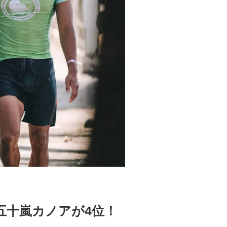
Gで五十嵐カノアが4位！