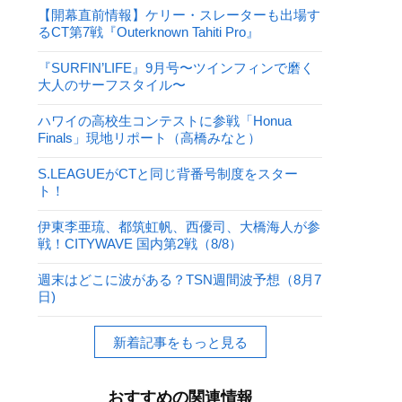
【開幕直前情報】ケリー・スレーターも出場す
るCT第7戦『Outerknown Tahiti Pro』
『SURFIN’LIFE』9月号〜ツインフィンで磨く
大人のサーフスタイル〜
ハワイの高校生コンテストに参戦「Honua
Finals」現地リポート（高橋みなと）
S.LEAGUEがCTと同じ背番号制度をスター
ト！
伊東李亜琉、都筑虹帆、西優司、大橋海人が参
戦！CITYWAVE 国内第2戦（8/8）
週末はどこに波がある？TSN週間波予想（8月7
日)
新着記事をもっと見る
おすすめの関連情報