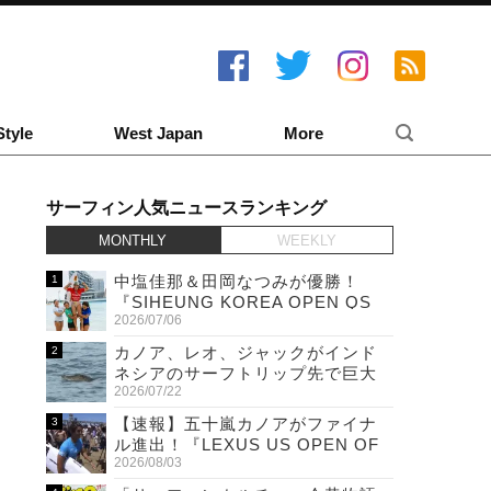
Style
West Japan
More
サーフィン人気ニュースランキング
MONTHLY
WEEKLY
中塩佳那＆田岡なつみが優勝！
『SIHEUNG KOREA OPEN QS
2026/07/06
6,000 & LQS』
カノア、レオ、ジャックがインド
ネシアのサーフトリップ先で巨大
2026/07/22
ワニと遭遇！
【速報】五十嵐カノアがファイナ
ル進出！『LEXUS US OPEN OF
2026/08/03
SURFING』