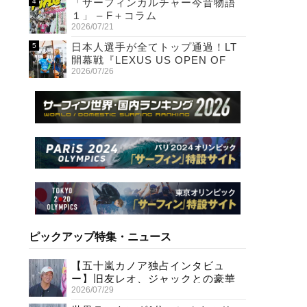
「サーフィンカルチャー今昔物語
１」 – F＋コラム
2026/07/21
日本人選手が全てトップ通過！LT
開幕戦『LEXUS US OPEN OF
2026/07/26
SURFING』初日
ピックアップ特集・ニュース
【五十嵐カノア独占インタビュ
ー】旧友レオ、ジャックとの豪華
2026/07/29
プライベートセッション