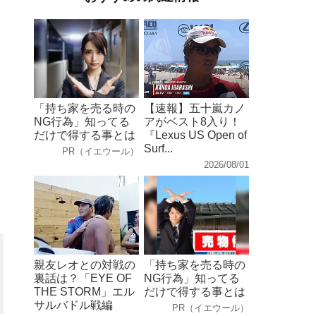
「持ち家を売る時の
【速報】五十嵐カノ
NG行為」知ってる
アがベスト8入り！
だけで得する事とは
『Lexus US Open of
Surf...
PR（イエウール）
2026/08/01
親友レオとの対戦の
「持ち家を売る時の
裏話は？「EYE OF
NG行為」知ってる
THE STORM」エル
だけで得する事とは
サルバドル戦編
PR（イエウール）