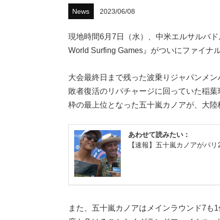
News
2023/06/08
現地時間6月7日（水）、中米エルサルバドルで開催されて
World Surfing Games』がついにファ
大会最終日まで残った波乗りジャパンメン
敗者復活のリパチャージに回っていた稲葉
枠の最上位となった五十嵐カノアが、大陸枠
また、五十嵐カノアはメインラウンド7も