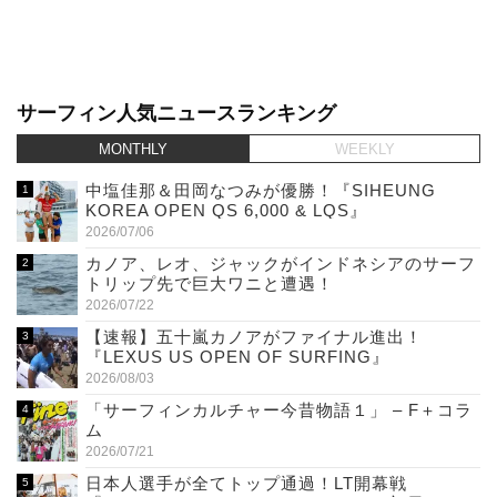
サーフィン人気ニュースランキング
MONTHLY
WEEKLY
中塩佳那＆田岡なつみが優勝！『SIHEUNG
KOREA OPEN QS 6,000 & LQS』
2026/07/06
カノア、レオ、ジャックがインドネシアのサーフ
トリップ先で巨大ワニと遭遇！
2026/07/22
【速報】五十嵐カノアがファイナル進出！
『LEXUS US OPEN OF SURFING』
2026/08/03
「サーフィンカルチャー今昔物語１」 – F＋コラ
ム
2026/07/21
日本人選手が全てトップ通過！LT開幕戦