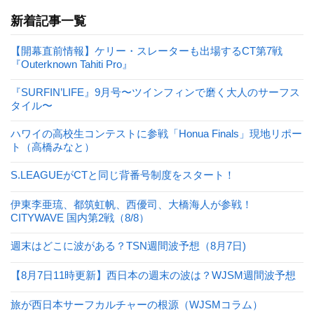
新着記事一覧
【開幕直前情報】ケリー・スレーターも出場するCT第7戦
『Outerknown Tahiti Pro』
『SURFIN’LIFE』9月号〜ツインフィンで磨く大人のサーフス
タイル〜
ハワイの高校生コンテストに参戦「Honua Finals」現地リポー
ト（高橋みなと）
S.LEAGUEがCTと同じ背番号制度をスタート！
伊東李亜琉、都筑虹帆、西優司、大橋海人が参戦！
CITYWAVE 国内第2戦（8/8）
週末はどこに波がある？TSN週間波予想（8月7日)
【8月7日11時更新】西日本の週末の波は？WJSM週間波予想
旅が西日本サーフカルチャーの根源（WJSMコラム）