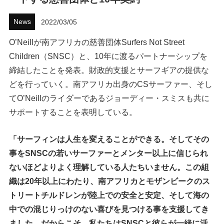
ハウツー
News
2022/03/05
ホリデースタイル
O’Neillが南アフリカの慈善団体Surfers Not Street
Children（SNSC）と、10年に渡るパートナーシップを
ウェストジャパン
締結したことを発表。財政的支援とサーフギアの提供な
どを行っていく。南アフリカ出身のCSサーファー、そし
イベント・リリース
てO’Neillのライダーであるジョーディー・スミスも共に
サポートすることを表明している。
「サーフィンは人生を変えることができる。そしてその
事をSNSCの若いサーファーとメンター以上に信じられ
ないほどよりよく理解している人たちいません。この組
織は20年以上にわたり、南アフリカとモザンビークのス
FOLLOW US ON
トリートチルドレンが陸上での安全と安定、そして海の
中での混じりっけのない喜びを見つける事を支援してき
ました。だからこそ、私たちはSNSCと彼らが一緒に活