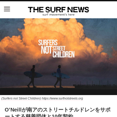
NSAと茅ヶ崎市が包括連携協定を締結 自治体との
協定は全国初、サーフィンを軸に地域活性化へ
【五十嵐カノア独占インタビュー】旧友レオ、ジャ
ックとの豪華プライベートセッション
S.ONE ショート＆ロング開幕戦・現地リポート（高
橋みなと）
ニュース
製品情報
(Surfers not Street Children) https://www.surfnotstreets.org
特集
O’Neillが南アのストリートチルドレンをサポ
試合
ートする慈善団体と10年契約