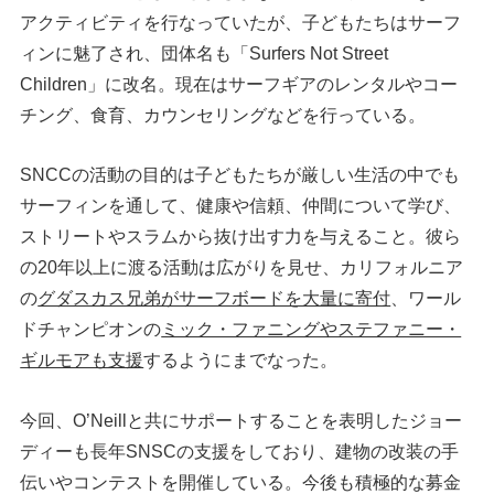
アクティビティを行なっていたが、子どもたちはサーフ
ィンに魅了され、団体名も「Surfers Not Street
Children」に改名。現在はサーフギアのレンタルやコー
チング、食育、カウンセリングなどを行っている。
SNCCの活動の目的は子どもたちが厳しい生活の中でも
サーフィンを通して、健康や信頼、仲間について学び、
ストリートやスラムから抜け出す力を与えること。彼ら
の20年以上に渡る活動は広がりを見せ、カリフォルニア
の
グダスカス兄弟がサーフボードを大量に寄付
、ワール
ドチャンピオンの
ミック・ファニングやステファニー・
ギルモアも支援
するようにまでなった。
今回、O’Neillと共にサポートすることを表明したジョー
ディーも長年SNSCの支援をしており、建物の改装の手
伝いやコンテストを開催している。今後も積極的な募金