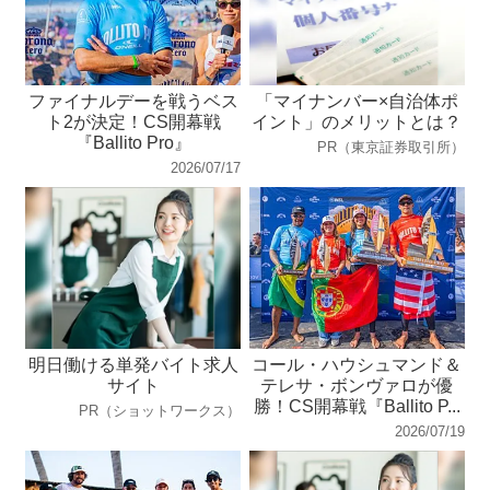
ファイナルデーを戦うベス
「マイナンバー×自治体ポ
ト2が決定！CS開幕戦
イント」のメリットとは？
『Ballito Pro』
PR（東京証券取引所）
2026/07/17
明日働ける単発バイト求人
コール・ハウシュマンド＆
サイト
テレサ・ボンヴァロが優
勝！CS開幕戦『Ballito P...
PR（ショットワークス）
2026/07/19