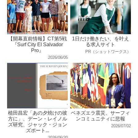
【開幕直前情報】CT第5戦
1日だけ働きたい、を叶え
『Surf City El Salvador
る求人サイト
Pro』
PR（ショットワークス）
2026/06/05
植田昌宏「あの夕焼けの彼
ベネズエラ震災、サーフィ
方に」、デーン・レイノル
ンコミュニティに悲報
ズ研究、ジャック・ジョン
2026/07/02
ズポート...
2026/06/20