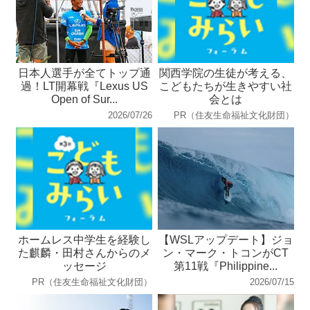
日本人選手が全てトップ通
関西学院の生徒が考える、
過！LT開幕戦『Lexus US
こどもたちが生きやすい社
Open of Sur...
会とは
2026/07/26
PR（住友生命福祉文化財団）
ホームレス中学生を経験し
【WSLアップデート】ジョ
た麒麟・田村さんからのメ
ン・マーク・トコンがCT
ッセージ
第11戦『Philippine...
PR（住友生命福祉文化財団）
2026/07/15