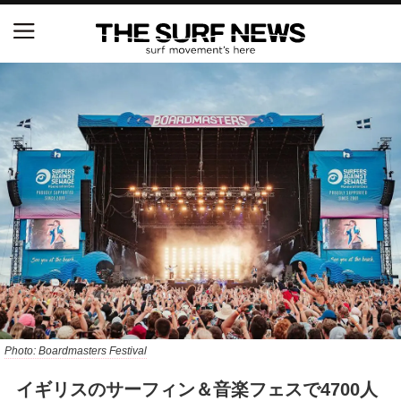
NSAと茅ヶ崎市が包括連携協定を締結 自治体との
協定は全国初、サーフィンを軸に地域活性化へ
【五十嵐カノア独占インタビュー】旧友レオ、ジャ
ックとの豪華プライベートセッション
S.ONE ショート＆ロング開幕戦・現地リポート（高
橋みなと）
ニュース
製品情報
特集
Photo: Boardmasters Festival
イギリスのサーフィン＆音楽フェスで4700人
試合