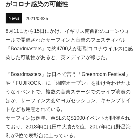
がコロナ感染の可能性
ハウツー
News
2021/08/25
ホリデースタイル
8月11日から15日にかけ、イギリス南西部のコーンウォ
ールで開催されたサーフィンと音楽のフェスティバル
ウェストジャパン
『Boardmasters』で約4700人が新型コロナウイルスに感
イベント・リリース
染した可能性があると、英メディアが報じた。
『Boardmasters』は日本で言う「Greenroom Festival」
や「FUJIROCK」に「湘南オープン」を掛け合わせたよ
うなイベントで、複数の音楽ステージでのライブ演奏の
ほか、サーフィン大会やヨガセッション、キャンプサイ
トなども用意されている。
サーフィンは例年、WSLのQS1000イベントが開催され
FOLLOW US ON
ており、2018年には田中大貴が2位、2017年には野呂海
利が2位で表彰台に上っている。