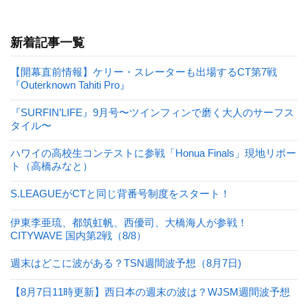
新着記事一覧
【開幕直前情報】ケリー・スレーターも出場するCT第7戦
『Outerknown Tahiti Pro』
『SURFIN’LIFE』9月号〜ツインフィンで磨く大人のサーフス
タイル〜
ハワイの高校生コンテストに参戦「Honua Finals」現地リポー
ト（高橋みなと）
S.LEAGUEがCTと同じ背番号制度をスタート！
伊東李亜琉、都筑虹帆、西優司、大橋海人が参戦！
CITYWAVE 国内第2戦（8/8）
週末はどこに波がある？TSN週間波予想（8月7日)
【8月7日11時更新】西日本の週末の波は？WJSM週間波予想