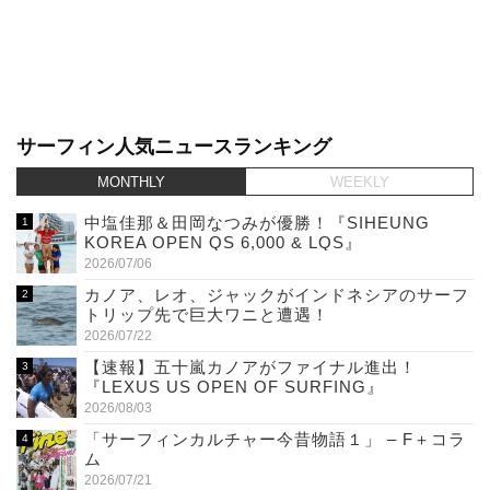
サーフィン人気ニュースランキング
MONTHLY
WEEKLY
中塩佳那＆田岡なつみが優勝！『SIHEUNG
KOREA OPEN QS 6,000 & LQS』
2026/07/06
カノア、レオ、ジャックがインドネシアのサーフ
トリップ先で巨大ワニと遭遇！
2026/07/22
【速報】五十嵐カノアがファイナル進出！
『LEXUS US OPEN OF SURFING』
2026/08/03
「サーフィンカルチャー今昔物語１」 – F＋コラ
ム
2026/07/21