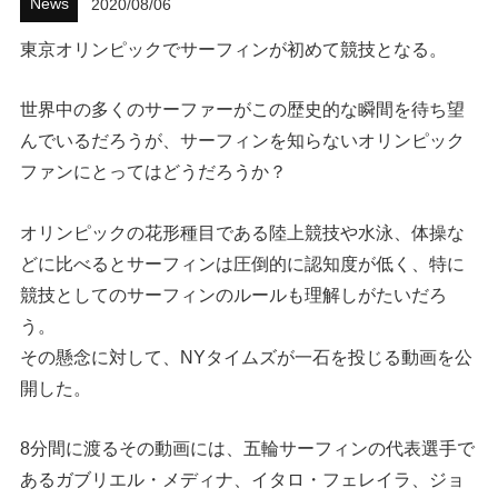
News
2020/08/06
ハウツー
東京オリンピックでサーフィンが初めて競技となる。
ホリデースタイル
世界中の多くのサーファーがこの歴史的な瞬間を待ち望
んでいるだろうが、サーフィンを知らないオリンピック
ウェストジャパン
ファンにとってはどうだろうか？
イベント・リリース
オリンピックの花形種目である陸上競技や水泳、体操な
どに比べるとサーフィンは圧倒的に認知度が低く、特に
競技としてのサーフィンのルールも理解しがたいだろ
う。
その懸念に対して、NYタイムズが一石を投じる動画を公
開した。
FOLLOW US ON
8分間に渡るその動画には、五輪サーフィンの代表選手で
あるガブリエル・メディナ、イタロ・フェレイラ、ジョ