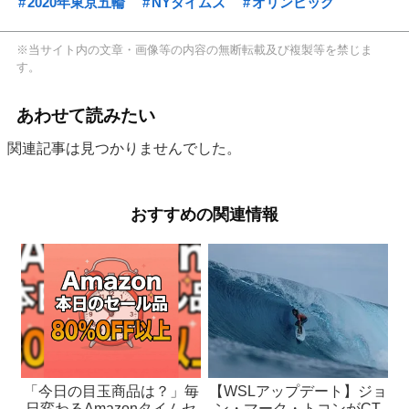
2020年東京五輪
NYタイムズ
オリンピック
※当サイト内の文章・画像等の内容の無断転載及び複製等を禁じま
す。
あわせて読みたい
関連記事は見つかりませんでした。
おすすめの関連情報
「今日の目玉商品は？」毎
【WSLアップデート】ジョ
日変わるAmazonタイムセ
ン・マーク・トコンがCT