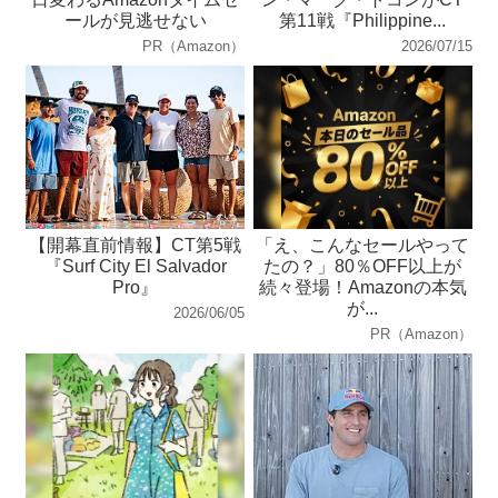
ールが見逃せない
第11戦『Philippine...
PR（Amazon）
2026/07/15
【開幕直前情報】CT第5戦
「え、こんなセールやって
『Surf City El Salvador
たの？」80％OFF以上が
Pro』
続々登場！Amazonの本気
が...
2026/06/05
PR（Amazon）