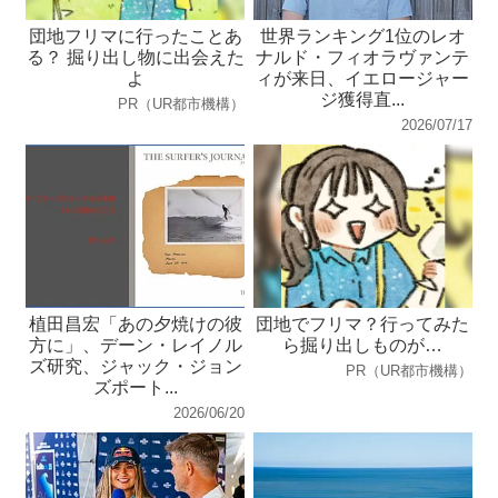
団地フリマに行ったことあ
世界ランキング1位のレオ
る？ 掘り出し物に出会えた
ナルド・フィオラヴァンテ
よ
ィが来日、イエロージャー
ジ獲得直...
PR（UR都市機構）
2026/07/17
植田昌宏「あの夕焼けの彼
団地でフリマ？行ってみた
方に」、デーン・レイノル
ら掘り出しものが…
ズ研究、ジャック・ジョン
PR（UR都市機構）
ズポート...
2026/06/20