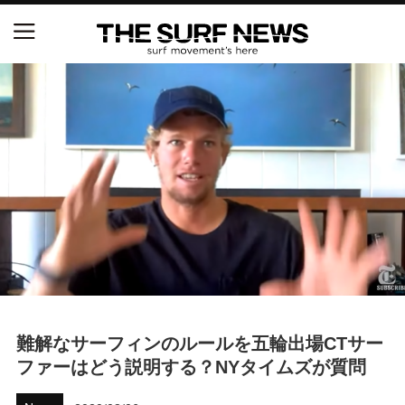
NSAと茅ヶ崎市が包括連携協定を締結 自治体との
協定は全国初、サーフィンを軸に地域活性化へ
【五十嵐カノア独占インタビュー】旧友レオ、ジャ
ックとの豪華プライベートセッション
S.ONE ショート＆ロング開幕戦・現地リポート（高
橋みなと）
ニュース
製品情報
難解なサーフィンのルールを五輪出場CTサー
特集
ファーはどう説明する？NYタイムズが質問
試合