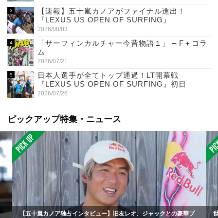
【速報】五十嵐カノアがファイナル進出！
『LEXUS US OPEN OF SURFING』
2026/08/03
「サーフィンカルチャー今昔物語１」 – F＋コラ
ム
2026/07/21
日本人選手が全てトップ通過！LT開幕戦
『LEXUS US OPEN OF SURFING』初日
2026/07/26
ピックアップ特集・ニュース
【五十嵐カノア独占インタビュー】旧友レオ、ジャックとの豪華プ