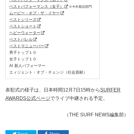
ベストパフォーマンス（女子）
※今年新設部門
ムービー・オブ・ザ・イヤー
ベストシリーズ
ベストショート
ヘビーウォーター
ベストバレル
ベストマニューバー
男子トップ１０
女子トップ１０
AI 新人パフォーマー
エィジェント・オブ・チェンジ（社会貢献）
表彰式の様子は、日本時間12月7日15時から
SURFER
AWARDS公式ページ
でライブ中継される予定。
（THE SURF NEWS編集部）
Tweet
Share