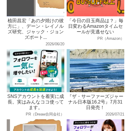
植田昌宏「あの夕焼けの彼
「今日の目玉商品は？」毎
方に」、デーン・レイノル
日変わるAmazonタイムセ
ズ研究、ジャック・ジョン
ールが見逃せない
ズポート...
PR（Amazon）
2026/06/20
SNSアカウントを着実に成
『ザ・サーファーズジャー
長。実はみんなココ使って
ナル日本版16.2号』7月31
ます。
日発売！
PR（Dreaw合同会社）
2026/07/21