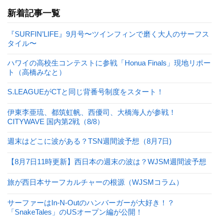
新着記事一覧
『SURFIN’LIFE』9月号〜ツインフィンで磨く大人のサーフス
タイル〜
ハワイの高校生コンテストに参戦「Honua Finals」現地リポー
ト（高橋みなと）
S.LEAGUEがCTと同じ背番号制度をスタート！
伊東李亜琉、都筑虹帆、西優司、大橋海人が参戦！
CITYWAVE 国内第2戦（8/8）
週末はどこに波がある？TSN週間波予想（8月7日)
【8月7日11時更新】西日本の週末の波は？WJSM週間波予想
旅が西日本サーフカルチャーの根源（WJSMコラム）
サーファーはIn-N-Outのハンバーガーが大好き！？
「SnakeTales」のUSオープン編が公開！