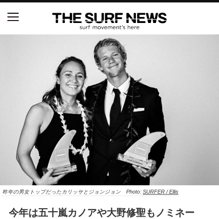
NSAと茅ヶ崎市が包括連携協定を締結 自治体との
協定は全国初、サーフィンを軸に地域活性化へ
【五十嵐カノア独占インタビュー】旧友レオ、ジャ
ックとの豪華プライベートセッション
S.ONE ショート＆ロング開幕戦・現地リポート（高
橋みなと）
ニュース
製品情報
特集
昨年の男女トップだったカリッサとジョンジョン Photo:
SURFER / Ellis
今年は五十嵐カノアや大野修聖もノミネー
試合