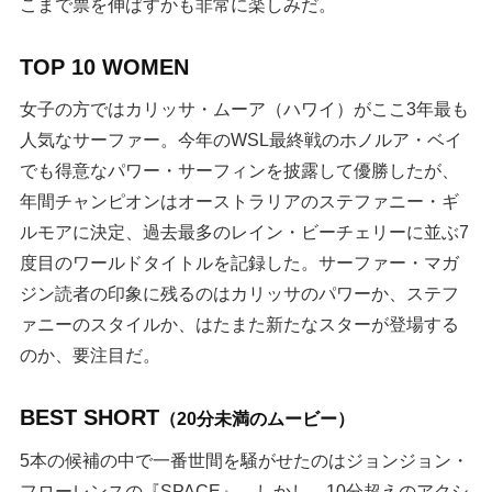
こまで票を伸ばすかも非常に楽しみだ。
TOP 10 WOMEN
女子の方ではカリッサ・ムーア（ハワイ）がここ3年最も
人気なサーファー。今年のWSL最終戦のホノルア・ベイ
でも得意なパワー・サーフィンを披露して優勝したが、
年間チャンピオンはオーストラリアのステファニー・ギ
ルモアに決定、過去最多のレイン・ビーチェリーに並ぶ7
度目のワールドタイトルを記録した。サーファー・マガ
ジン読者の印象に残るのはカリッサのパワーか、ステフ
ァニーのスタイルか、はたまた新たなスターが登場する
のか、要注目だ。
BEST SHORT
（20分未満のムービー）
5本の候補の中で一番世間を騒がせたのはジョンジョン・
フローレンスの『SPACE』。しかし、10分超えのアクシ