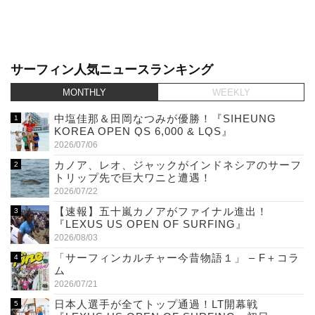
サーフィン人気ニュースランキング
MONTHLY
WEEKLY
中塩佳那＆田岡なつみが優勝！『SIHEUNG
KOREA OPEN QS 6,000 & LQS』
2026/07/06
カノア、レオ、ジャックがインドネシアのサーフ
トリップ先で巨大ワニと遭遇！
2026/07/22
【速報】五十嵐カノアがファイナル進出！
『LEXUS US OPEN OF SURFING』
2026/08/03
「サーフィンカルチャー今昔物語１」 – F＋コラ
ム
2026/07/21
日本人選手が全てトップ通過！LT開幕戦