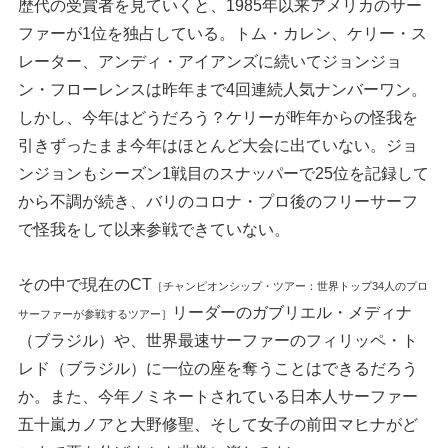
歴代の受賞者を見ていくと、1985年以来アメリカのサー
ファーが1位を独占している。トム・カレン、ケリー・ス
レーター、アンディ・アイアンズに続いてジョンジョ
ン・フローレンスは昨年まで4回連続人気ナンバーワン。
しかし、今年はどうだろう？ケリーが昨年からの怪我を
引きずったまま今年はほとんど大会に出ていない。ジョ
ンジョンもシーズン1戦目のスナッパーで25位を記録して
から不調が続き、バリのコロナ・プロ後のフリーサーフ
で怪我をして以来参戦できていない。
その中で現在のCT
［チャンピオンシップ・ツアー：世界トップ34人のプロ
リーダーのガブリエル・メディナ
サーファーが参戦するツアー］
（ブラジル）や、世界最速サーファーのフィリッペ・ト
レド（ブラジル）に一位の座を奪うことはできるだろう
か。また、今年ノミネートされている日本人サーファー
五十嵐カノアと大野修聖、そして女子の前田マヒナがど