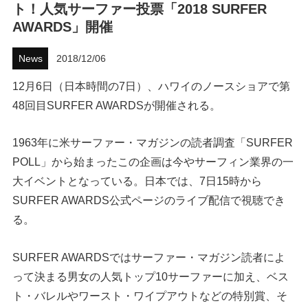
ト！人気サーファー投票「2018 SURFER
ハウツー
AWARDS」開催
ホリデースタイル
News
2018/12/06
12月6日（日本時間の7日）、ハワイのノースショアで第
ウェストジャパン
48回目SURFER AWARDSが開催される。
イベント・リリース
1963年に米サーファー・マガジンの読者調査「SURFER
POLL」から始まったこの企画は今やサーフィン業界の一
大イベントとなっている。日本では、7日15時から
SURFER AWARDS公式ページのライブ配信で視聴でき
る。
SURFER AWARDSではサーファー・マガジン読者によ
FOLLOW US ON
って決まる男女の人気トップ10サーファーに加え、ベス
ト・バレルやワースト・ワイプアウトなどの特別賞、そ