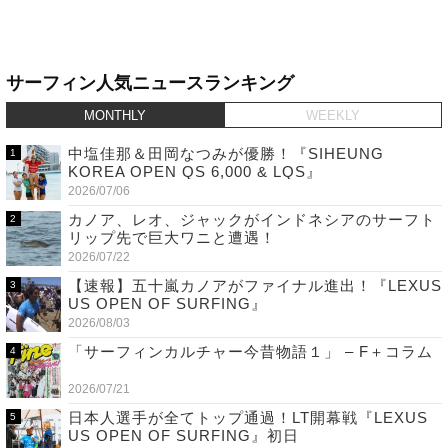
サーフィン人気ニュースランキング
MONTHLY
WEEKLY
中塩佳那＆田岡なつみが優勝！『SIHEUNG
KOREA OPEN QS 6,000 & LQS』
2026/07/06
カノア、レオ、ジャックがインドネシアのサーフト
リップ先で巨大ワニと遭遇！
2026/07/22
【速報】五十嵐カノアがファイナル進出！『LEXUS
US OPEN OF SURFING』
2026/08/03
「サーフィンカルチャー今昔物語１」 – F＋コラム
2026/07/21
日本人選手が全てトップ通過！LT開幕戦『LEXUS
US OPEN OF SURFING』初日