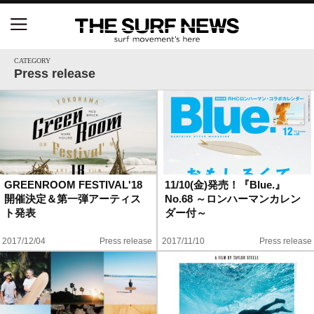
NSAと茅ヶ崎市が包括連携協定を締結 自治体との
協定は全国初、サーフィンを軸に地域活性化へ
CATEGORY
Press release
【五十嵐カノア独占インタビュー】旧友レオ、ジャ
ックとの豪華プライベートセッション
S.ONE ショート＆ロング開幕戦・現地リポート（高
橋みなと）
GREENROOM FESTIVAL'18
11/10(金)発売！『Blue.』
開催決定＆第一弾アーティス
No.68 ～ロンハーマンカレン
ニュース
ト発表
ダー付～
製品情報
2017/12/04
Press release
2017/11/10
Press release
特集
試合