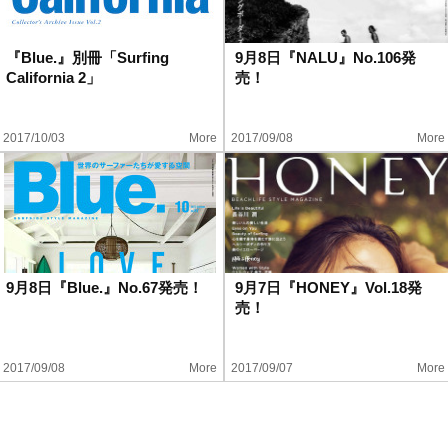
『Blue.』別冊「Surfing
9月8日『NALU』No.106発
California 2」
売！
2017/10/03
More
2017/09/08
More
9月8日『Blue.』No.67発売！
9月7日『HONEY』Vol.18発
売！
2017/09/08
More
2017/09/07
More