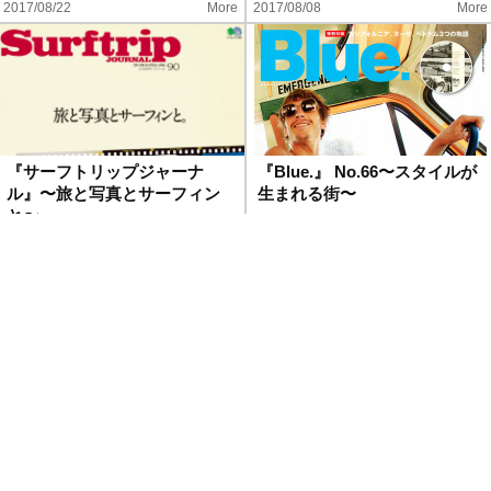
2017/08/22
More
2017/08/08
More
『サーフトリップジャーナ
『Blue.』 No.66〜スタイルが
ル』〜旅と写真とサーフィン
生まれる街〜
と〜
2017/07/23
More
2017/07/07
More
『ザ・サーファーズ・ジャー
『NALU』No.105〜ロングボ
ナル日本版7.2号』が6月25日
ード・コミュニティ〜
発売