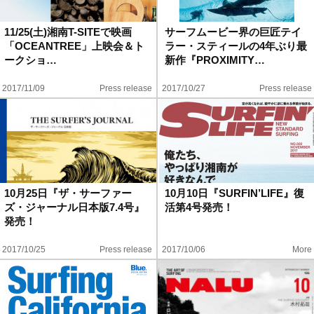
ハウツー
11/25(土)湘南T-SITEで映画
サーフムービー界の巨匠テイ
「OCEANTREE」上映会＆ト
ラー・スティールの4年ぶり最
ホリデースタイル
ークショ…
新作『PROXIMITY…
2017/11/09
Press release
2017/10/27
Press release
ウェストジャパン
イベント・リリース
10月25日『ザ・サーファー
10月10日『SURFIN’LIFE』復
ズ・ジャーナル日本版7.4号』
活第4号発売！
発売！
2017/10/25
Press release
2017/10/06
More
FOLLOW US ON