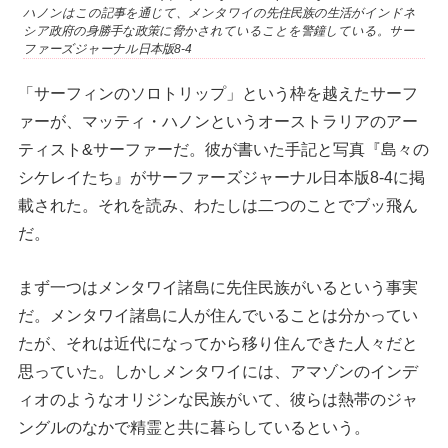
ハノンはこの記事を通じて、メンタワイの先住民族の生活がインドネ
シア政府の身勝手な政策に脅かされていることを警鐘している。サー
ファーズジャーナル日本版8-4
「サーフィンのソロトリップ」という枠を越えたサーフ
ァーが、マッティ・ハノンというオーストラリアのアー
ティスト&サーファーだ。彼が書いた手記と写真『島々の
シケレイたち』がサーファーズジャーナル日本版8-4に掲
載された。それを読み、わたしは二つのことでブッ飛ん
だ。
まず一つはメンタワイ諸島に先住民族がいるという事実
だ。メンタワイ諸島に人が住んでいることは分かってい
たが、それは近代になってから移り住んできた人々だと
思っていた。しかしメンタワイには、アマゾンのインデ
ィオのようなオリジンな民族がいて、彼らは熱帯のジャ
ングルのなかで精霊と共に暮らしているという。