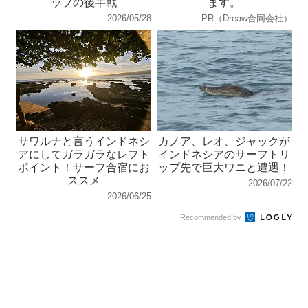
ップの後半戦
ます。
2026/05/28
PR（Dreaw合同会社）
サワルナと言うインドネシ
カノア、レオ、ジャックが
アにしてガラガラなレフト
インドネシアのサーフトリ
ポイント！サーフ合宿にお
ップ先で巨大ワニと遭遇！
ススメ
2026/07/22
2026/06/25
Recommended by