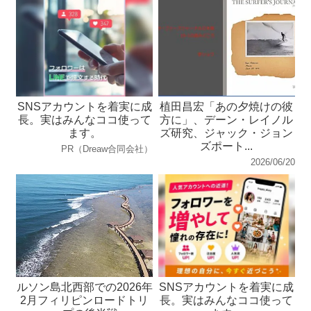
SNSアカウントを着実に成
植田昌宏「あの夕焼けの彼
長。実はみんなココ使って
方に」、デーン・レイノル
ます。
ズ研究、ジャック・ジョン
ズポート...
PR（Dreaw合同会社）
2026/06/20
ルソン島北西部での2026年
SNSアカウントを着実に成
2月フィリピンロードトリ
長。実はみんなココ使って