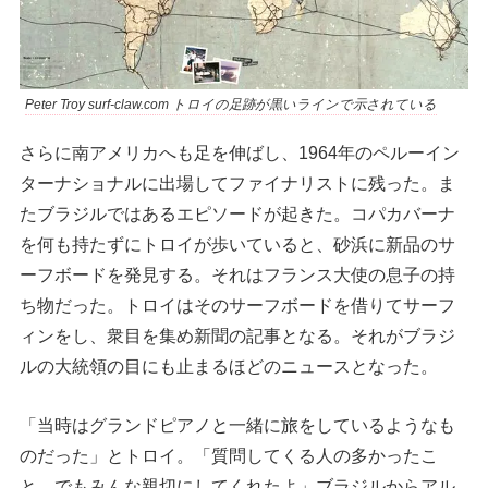
Peter Troy surf-claw.com トロイの足跡が黒いラインで示されている
さらに南アメリカへも足を伸ばし、1964年のペルーイン
ターナショナルに出場してファイナリストに残った。ま
たブラジルではあるエピソードが起きた。コパカバーナ
を何も持たずにトロイが歩いていると、砂浜に新品のサ
ーフボードを発見する。それはフランス大使の息子の持
ち物だった。トロイはそのサーフボードを借りてサーフ
ィンをし、衆目を集め新聞の記事となる。それがブラジ
ルの大統領の目にも止まるほどのニュースとなった。
「当時はグランドピアノと一緒に旅をしているようなも
のだった」とトロイ。「質問してくる人の多かったこ
と、でもみんな親切にしてくれたよ」ブラジルからアル