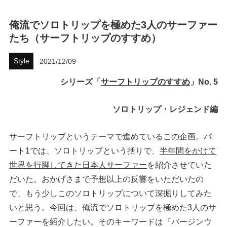
ハウツー
俺流でソロトリップを極めた3人のサーファー
たち（サーフトリップのすすめ）
ホリデースタイル
Style
2021/12/09
ウェストジャパン
シリーズ「
サーフトリップのすすめ
」No. 5
イベント・リリース
ソロトリップ・レジェンド編
サーフトリップというテーマで進めているこの企画。パ
ート1では、ソロトリップという括りで、
半年間をかけて
世界を行脚してきた日本人サーファー
を紹介させていた
だいた。おかげさまで予想以上の反響をいただいたの
で、もう少しこのソロトリップについて深掘りしてみた
FOLLOW US ON
いと思う。今回は、俺流でソロトリップを極めた3人のサ
ーファーを紹介したい。そのキーワードは『バージンウ