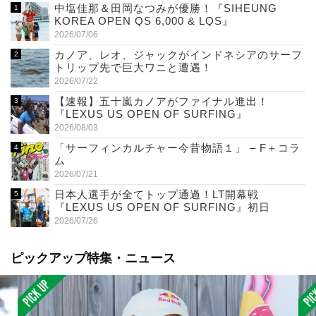
中塩佳那＆田岡なつみが優勝！『SIHEUNG
KOREA OPEN QS 6,000 & LQS』
2026/07/06
カノア、レオ、ジャックがインドネシアのサーフ
トリップ先で巨大ワニと遭遇！
2026/07/22
【速報】五十嵐カノアがファイナル進出！
『LEXUS US OPEN OF SURFING』
2026/08/03
「サーフィンカルチャー今昔物語１」 – F＋コラ
ム
2026/07/21
日本人選手が全てトップ通過！LT開幕戦
『LEXUS US OPEN OF SURFING』初日
2026/07/26
ピックアップ特集・ニュース