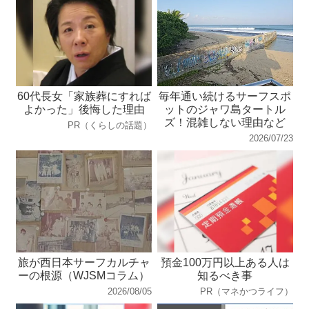
60代長女「家族葬にすれば
毎年通い続けるサーフスポ
よかった」後悔した理由
ットのジャワ島タートル
ズ！混雑しない理由など
PR（くらしの話題）
2026/07/23
旅が西日本サーフカルチャ
預金100万円以上ある人は
ーの根源（WJSMコラム）
知るべき事
2026/08/05
PR（マネかつライフ）