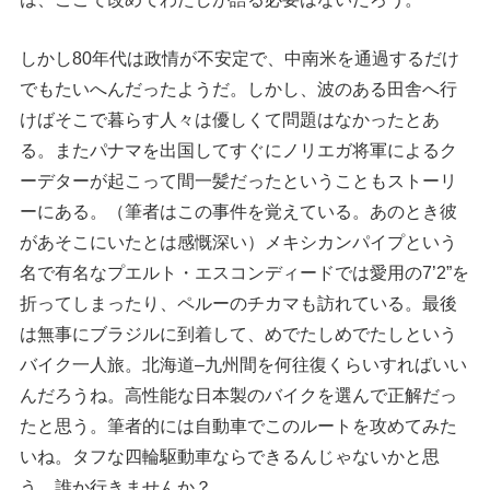
しかし80年代は政情が不安定で、中南米を通過するだけ
でもたいへんだったようだ。しかし、波のある田舎へ行
けばそこで暮らす人々は優しくて問題はなかったとあ
る。またパナマを出国してすぐにノリエガ将軍によるク
ーデターが起こって間一髪だったということもストーリ
ーにある。（筆者はこの事件を覚えている。あのとき彼
があそこにいたとは感慨深い）メキシカンパイプという
名で有名なプエルト・エスコンディードでは愛用の7’2”を
折ってしまったり、ペルーのチカマも訪れている。最後
は無事にブラジルに到着して、めでたしめでたしという
バイク一人旅。北海道–九州間を何往復くらいすればいい
んだろうね。高性能な日本製のバイクを選んで正解だっ
たと思う。筆者的には自動車でこのルートを攻めてみた
いね。タフな四輪駆動車ならできるんじゃないかと思
う、誰か行きませんか？