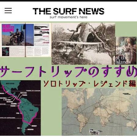
NSAと茅ヶ崎市が包括連携協定を締結 自治体との
協定は全国初、サーフィンを軸に地域活性化へ
【五十嵐カノア独占インタビュー】旧友レオ、ジャ
ックとの豪華プライベートセッション
S.ONE ショート＆ロング開幕戦・現地リポート（高
橋みなと）
ニュース
製品情報
特集
試合