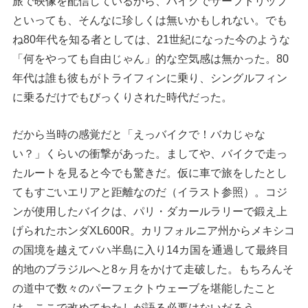
旅で映像を配信しているから、バイクでサーフトリップ
といっても、そんなに珍しくは無いかもしれない。でも
ね80年代を知る者としては、21世紀になった今のような
「何をやっても自由じゃん」的な空気感は無かった。80
年代は誰も彼もがトライフィンに乗り、シングルフィン
に乗るだけでもびっくりされた時代だった。
だから当時の感覚だと「えっバイクで！バカじゃな
い？」くらいの衝撃があった。ましてや、バイクで走っ
たルートを見ると今でも驚きだ。仮に車で旅をしたとし
てもすごいエリアと距離なのだ（イラスト参照）。コジ
ンが使用したバイクは、パリ・ダカールラリーで鍛え上
げられたホンダXL600R。カリフォルニア州からメキシコ
の国境を越えてバハ半島に入り14カ国を通過して最終目
的地のブラジルへと8ヶ月をかけて走破した。もちろんそ
の道中で数々のパーフェクトウェーブを堪能したこと
は、ここで改めてわたしが語る必要はないだろう。