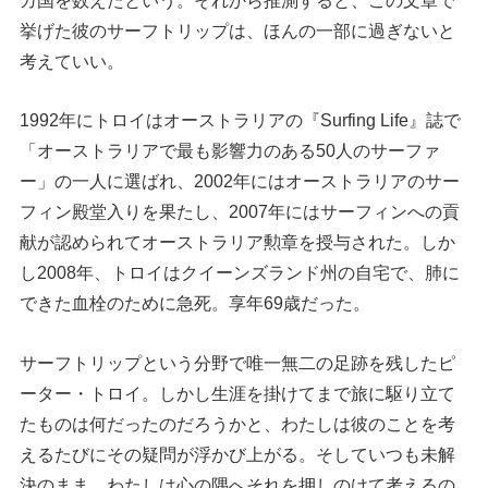
カ国を数えたという。それから推測すると、この文章で
挙げた彼のサーフトリップは、ほんの一部に過ぎないと
考えていい。
1992年にトロイはオーストラリアの『Surfing Life』誌で
「オーストラリアで最も影響力のある50人のサーファ
ー」の一人に選ばれ、2002年にはオーストラリアのサー
フィン殿堂入りを果たし、2007年にはサーフィンへの貢
献が認められてオーストラリア勲章を授与された。しか
し2008年、トロイはクイーンズランド州の自宅で、肺に
できた血栓のために急死。享年69歳だった。
サーフトリップという分野で唯一無二の足跡を残したピ
ーター・トロイ。しかし生涯を掛けてまで旅に駆り立て
たものは何だったのだろうかと、わたしは彼のことを考
えるたびにその疑問が浮かび上がる。そしていつも未解
決のまま、わたしは心の隅へそれを押しのけて考えるの