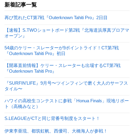
新着記事一覧
再び荒れたCT第7戦『Outerknown Tahiti Pro』2日目
【速報】S.TWOショートボード第2戦『北海道浜厚真プロアマ
オープン』
54歳のケリー・スレーターが9ポイントライド！CT第7戦
『Outerknown Tahiti Pro』初日
【開幕直前情報】ケリー・スレーターも出場するCT第7戦
『Outerknown Tahiti Pro』
『SURFIN’LIFE』9月号〜ツインフィンで磨く大人のサーフス
タイル〜
ハワイの高校生コンテストに参戦「Honua Finals」現地リポー
ト（高橋みなと）
S.LEAGUEがCTと同じ背番号制度をスタート！
伊東李亜琉、都筑虹帆、西優司、大橋海人が参戦！