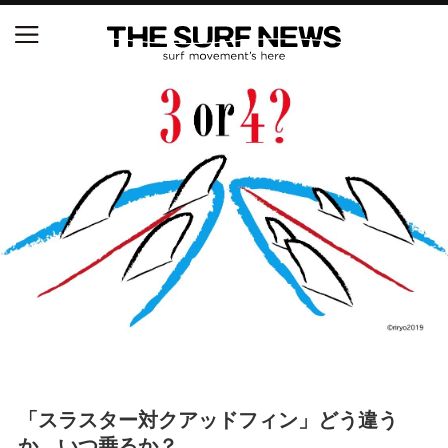
NSAと茅ヶ崎市が包括連携協定を締結 自治体との
協定は全国初、サーフィンを軸に地域活性化へ
【五十嵐カノア独占インタビュー】旧友レオ、ジャ
ックとの豪華プライベートセッション
S.ONE ショート＆ロング開幕戦・現地リポート（高
橋みなと）
ニュース
製品情報
特集
「スラスター対クアッドフィン」どう違う
試合
か、いつ乗るか？