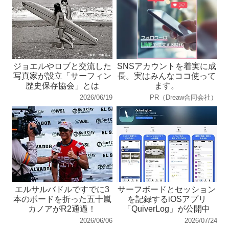
ジョエルやロブと交流した
SNSアカウントを着実に成
写真家が設立「サーフィン
長。実はみんなココ使って
歴史保存協会」とは
ます。
2026/06/19
PR（Dreaw合同会社）
エルサルバドルですでに3
サーフボードとセッション
本のボードを折った五十嵐
を記録するiOSアプリ
カノアがR2通過！
「QuiverLog」が公開中
2026/06/06
2026/07/24