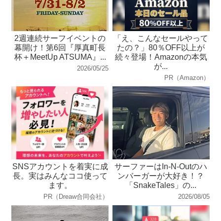
2週連続サーフイベントの
「え、こんなセールやって
幕開け！第6回『厚真町⻑
たの？」80％OFF以上が
杯＋MeetUp ATSUMA』...
続々登場！Amazonの本気
が...
2026/05/25
PR（Amazon）
SNSアカウントを着実に成
サーファーはIn-N-Outのハ
長。実はみんなココ使って
ンバーガーが大好き！？
ます。
「SnakeTales」の...
PR（Dreaw合同会社）
2026/08/05