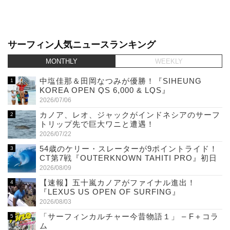
サーフィン人気ニュースランキング
MONTHLY
WEEKLY
中塩佳那＆田岡なつみが優勝！『SIHEUNG
KOREA OPEN QS 6,000 & LQS』
2026/07/06
カノア、レオ、ジャックがインドネシアのサーフ
トリップ先で巨大ワニと遭遇！
2026/07/22
54歳のケリー・スレーターが9ポイントライド！
CT第7戦『OUTERKNOWN TAHITI PRO』初日
2026/08/09
【速報】五十嵐カノアがファイナル進出！
『LEXUS US OPEN OF SURFING』
2026/08/03
「サーフィンカルチャー今昔物語１」 – F＋コラ
ム