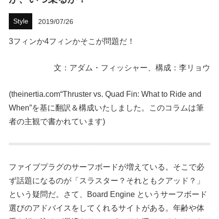
ハウツー
Style
2019/07/26
ホリデースタイル
3フィンか4フィンかそこが問題だ！
ウェストジャパン
文：アダム・フィッシャー、構成：李リョウ
イベント・リリース
(theinertia.com“Thruster vs. Quad Fin: What to Ride and
When”を基に翻訳＆構成いたしました。このコラムは筆
者の主観で書かれています)
ファイブプラグのサーフボードが増えている。そこで必
ず話題になるのが「スラスター？それともクアッド？」
FOLLOW US ON
という疑問だ。さて、Board Engine というサーフボード
選びのアドバイスをしてくれるサイトがある。年齢や体