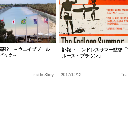
思惑!? ～ウェイブプール
訃報 ：エンドレスサマー監督「
ピック～
ルース・ブラウン」
5
Inside Story
2017/12/12
Fea