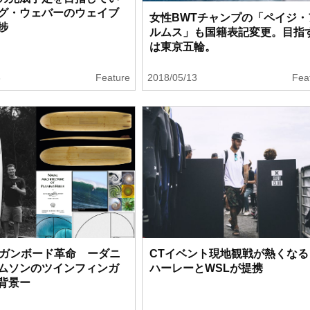
グ・ウェバーのウェイブ
女性BWTチャンプの「ペイジ・
捗
ルムス」も国籍表記変更。目指
は東京五輪。
3
Feature
2018/05/13
Fea
のガンボード革命 ーダニ
CTイベント現地観戦が熱くなる
ムソンのツインフィンガ
ハーレーとWSLが提携
背景ー