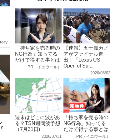
tory
「持ち家を売る時の
【速報】五十嵐カノ
NG行為」知ってる
アがファイナル進
だけで得する事とは
出！『Lexus US
Open of Sur...
PR（イエウール）
2026/08/02
週末はどこに波があ
「持ち家を売る時の
し
る？TSN週間波予想
NG行為」知ってる
バ
（7月31日)
だけで得する事とは
2026/07/31
PR（イエウール）