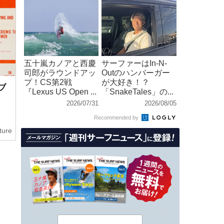
五十嵐カノアと西慶
サーファーはIn-N-
司郎がラウンドアッ
Outのハンバーガー
プ！CS第2戦
が大好き！？
ブ
『Lexus US Open ...
「SnakeTales」の...
2026/07/31
2026/08/05
Recommended by
ture