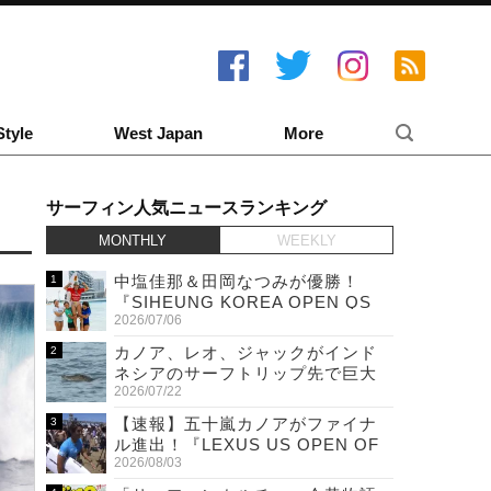
Style
West Japan
More
サーフィン人気ニュースランキング
MONTHLY
WEEKLY
中塩佳那＆田岡なつみが優勝！
『SIHEUNG KOREA OPEN QS
2026/07/06
6,000 & LQS』
カノア、レオ、ジャックがインド
ネシアのサーフトリップ先で巨大
2026/07/22
ワニと遭遇！
【速報】五十嵐カノアがファイナ
ル進出！『LEXUS US OPEN OF
2026/08/03
SURFING』