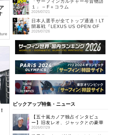
「サーフィンカルチャー今昔物語
１」 – F＋コラム
ア
2026/07/21
す
日本人選手が全てトップ通過！LT
開幕戦『LEXUS US OPEN OF
2026/07/26
SURFING』初日
ture
ピックアップ特集・ニュース
！
【五十嵐カノア独占インタビュ
ー】旧友レオ、ジャックとの豪華
2026/07/29
プライベートセッション