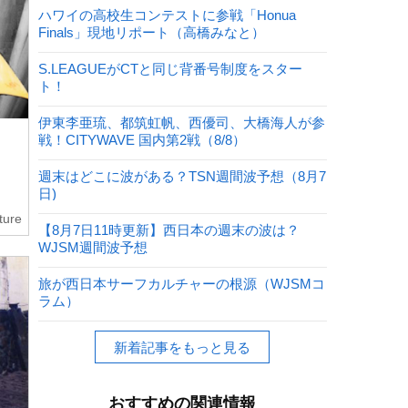
ハワイの高校生コンテストに参戦「Honua
Finals」現地リポート（高橋みなと）
S.LEAGUEがCTと同じ背番号制度をスター
ト！
伊東李亜琉、都筑虹帆、西優司、大橋海人が参
戦！CITYWAVE 国内第2戦（8/8）
週末はどこに波がある？TSN週間波予想（8月7
日)
ture
【8月7日11時更新】西日本の週末の波は？
WJSM週間波予想
旅が西日本サーフカルチャーの根源（WJSMコ
ラム）
新着記事をもっと見る
おすすめの関連情報