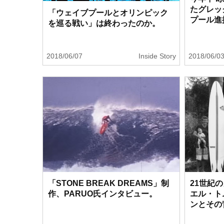
たグレッ
「ウェイブプールとオリンピック
プール進
を巡る戦い」は終わったのか。
2018/06/07
Inside Story
2018/06/0
「STONE BREAK DREAMS」制
21世紀
作、PARUO氏インタビュー。
エル・ト
ンとその