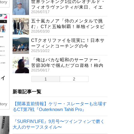
世界ランキング1位のレオナルド・
tory
フィオラヴァンティが来日、イエ
2026/07/17
ロージャージ獲得直後の独占イン
タビュー
五十嵐カノア「侍のメンタルで挑
む」CTと五輪制覇！単独インタビ
2026/03/30
ューで熱弁
CTクオリファイを現実に！日本サ
ーフィンとコーチングの今
2025/10/22
「俺はバカな昭和のサーファー」
苦節30年で掴んだプロ資格！柿内
2025/08/17
聖文(54)の生き様
ェイ
1
2
新着記事一覧
【開幕直前情報】ケリー・スレーターも出場す
tory
るCT第7戦『Outerknown Tahiti Pro』
『SURFIN’LIFE』9月号〜ツインフィンで磨く
大人のサーフスタイル〜