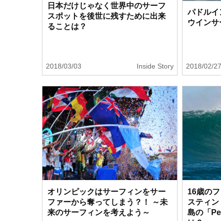
日本だけじゃなく世界中のサーフ
パドルイ
スポットを後世に残すために出来
ウインサ
ることは？
2018/03/03
Inside Story
2018/02/2
オリンピックはサーフィンをサー
16歳の
ファーから奪ってしまう？！ ～未
スティン
来のサーフィンを考えよう～
島の「Pe