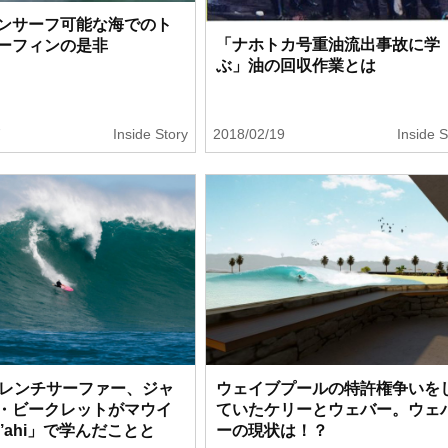
ンサーフ可能な海でのト
「ナホトカ号重油流出事故に学
ーフィンの是非
ぶ」油の回収作業とは
7
Inside Story
2018/02/19
Inside S
フレンチサーファー、ジャ
ウェイブプールの特許権争いを
・ビークレットがマウイ
ていたケリーとウェバー。ウェ
’ahi」で学んだことと
ーの現状は！？