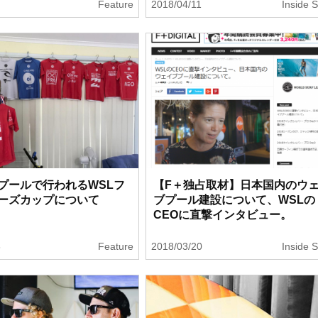
1
Feature
2018/04/11
Inside S
プールで行われるWSLフ
【F＋独占取材】日本国内のウ
ーズカップについて
ブプール建設について、WSLの
CEOに直撃インタビュー。
6
Feature
2018/03/20
Inside S