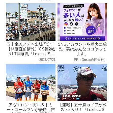
五十嵐カノアも出場予定！
SNSアカウントを着実に成
【開幕直前情報】CS第2戦
長。実はみんなココ使って
＆LT開幕戦『Lexus US...
ます。
2026/07/21
PR（Dreaw合同会社）
アヴァロン・ガル＆トミ
【速報】五十嵐カノアがベ
ー・コールマンが優勝！吉
スト8入り！『Lexus US