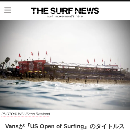
NSAと茅ヶ崎市が包括連携協定を締結 自治体との
協定は全国初、サーフィンを軸に地域活性化へ
【五十嵐カノア独占インタビュー】旧友レオ、ジャ
ックとの豪華プライベートセッション
S.ONE ショート＆ロング開幕戦・現地リポート（高
橋みなと）
ニュース
製品情報
特集
PHOTO:© WSL/Sean Rowland
Vansが『US Open of Surfing』のタイトルス
試合