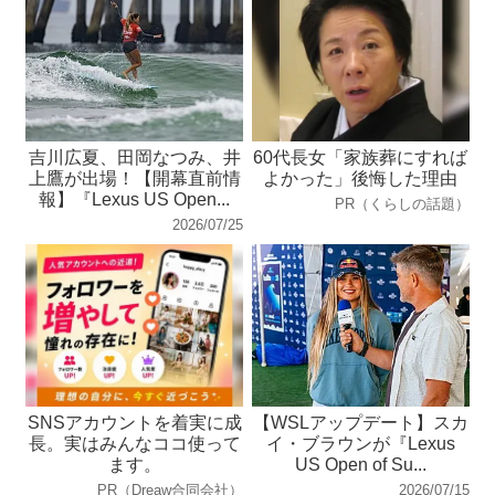
吉川広夏、田岡なつみ、井
60代長女「家族葬にすれば
上鷹が出場！【開幕直前情
よかった」後悔した理由
報】『Lexus US Open...
PR（くらしの話題）
2026/07/25
SNSアカウントを着実に成
【WSLアップデート】スカ
長。実はみんなココ使って
イ・ブラウンが『Lexus
ます。
US Open of Su...
PR（Dreaw合同会社）
2026/07/15