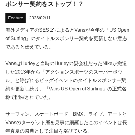
ポンサー契約をストップ！？
ハウツー
Feature
2023/02/11
ホリデースタイル
海外メディアの
SES
によるとVansが今年の『US Open
of Surfing』のタイトルスポンサー契約を更新しない意志
ウェストジャパン
であると伝えている。
イベント・リリース
VansはHurleyと当時のHurleyの親会社だったNikeが撤退
した2013年から「アクションスポーツのスーパーボウ
ル」と呼ばれるビッグイベントのタイトルスポンサー契
約を更新し続け、『Vans US Open of Surfing』の正式名
称で開催されていた。
サーフィン、スケートボード、BMX、ライブ、アートと
FOLLOW US ON
Vansのターゲット層を見事に網羅したこのイベントは長
年真夏の祭典として注目を浴びている。