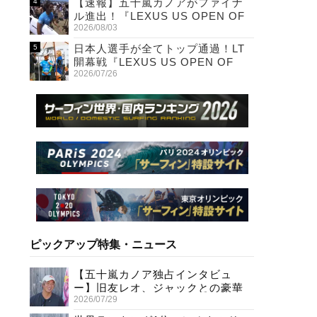
【速報】五十嵐カノアがファイナ
ル進出！『LEXUS US OPEN OF
2026/08/03
SURFING』
日本人選手が全てトップ通過！LT
開幕戦『LEXUS US OPEN OF
2026/07/26
SURFING』初日
ピックアップ特集・ニュース
【五十嵐カノア独占インタビュ
ー】旧友レオ、ジャックとの豪華
2026/07/29
プライベートセッション