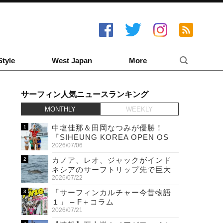
Style
West Japan
More
サーフィン人気ニュースランキング
MONTHLY
WEEKLY
中塩佳那＆田岡なつみが優勝！
『SIHEUNG KOREA OPEN QS
2026/07/06
6,000 & LQS』
カノア、レオ、ジャックがインド
ネシアのサーフトリップ先で巨大
2026/07/22
ワニと遭遇！
「サーフィンカルチャー今昔物語
１」 – F＋コラム
2026/07/21