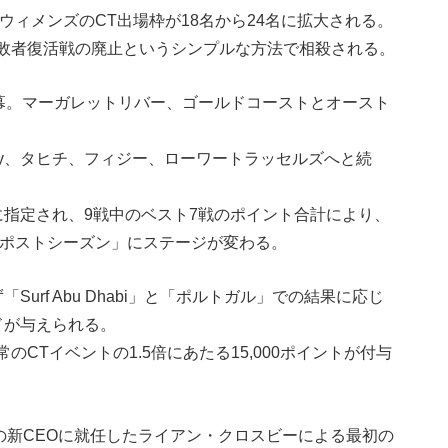
ウィメンズのCT出場枠が18名から24名に拡大される。
敗者復活戦の廃止というシンプルな方法で相殺される。
開幕。マーガレットリバー、ゴールドコーストとオースト
ay、タヒチ、フィジー、ローワートラッセルズへと続
に指定され、9戦中のベスト7戦のポイント合計により、
「ポストシーズン」にステージが変わる。
urf Abu Dhabi」と「ポルトガル」での結果に応じ
ドが与えられる。
CTイベントの1.5倍にあたる15,000ポイントが付与
の新CEOに就任したライアン・クロスビーによる最初の