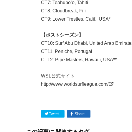
CT7: Teahupo’o, Tahiti
CT8: Cloudbreak, Fiji
CT9: Lower Trestles, Calif., USA*
【ポストシーズン】
CT10: Surf Abu Dhabi, United Arab Emirate
CT11: Peniche, Portugal
CT12: Pipe Masters, Hawai‘i, USA**
WSL公式サイト
http://www.worldsurfleague.com/
Tweet
Share
この記事に 関連するタグ