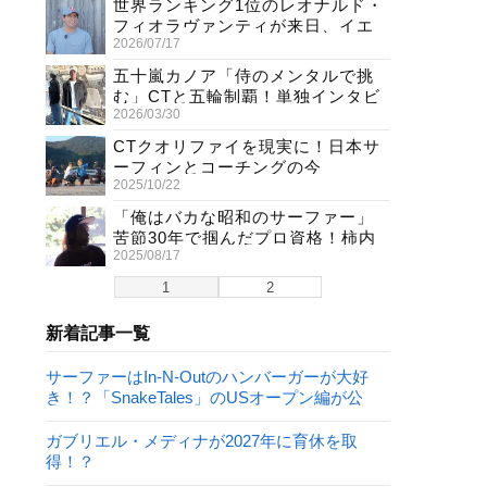
世界ランキング1位のレオナルド・
フィオラヴァンティが来日、イエ
2026/07/17
ロージャージ獲得直後の独占イン
タビュー
五十嵐カノア「侍のメンタルで挑
む」CTと五輪制覇！単独インタビ
2026/03/30
ューで熱弁
CTクオリファイを現実に！日本サ
ーフィンとコーチングの今
2025/10/22
「俺はバカな昭和のサーファー」
苦節30年で掴んだプロ資格！柿内
2025/08/17
聖文(54)の生き様
1
2
新着記事一覧
サーファーはIn-N-Outのハンバーガーが大好
き！？「SnakeTales」のUSオープン編が公
開！
ガブリエル・メディナが2027年に育休を取
得！？