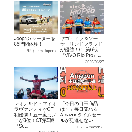
Jeepの7シーターを
ヤゴ・ドラ＆ソー
85時間体験！
ヤ・リンドブラッド
が優勝！CT第6戦
PR（Jeep Japan）
『VIVO Rio Pro』...
2026/06/27
レオナルド・フィオ
「今日の目玉商品
ラヴァンティがCT
は？」毎日変わる
初優勝！五十嵐カノ
Amazonタイムセー
アが3位！CT第5戦
ルが見逃せない
『Su...
PR（Amazon）