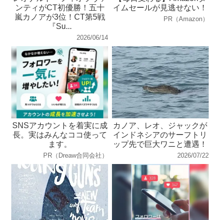
ンティがCT初優勝！五十
イムセールが見逃せない！
嵐カノアが3位！CT第5戦
PR（Amazon）
『Su...
2026/06/14
SNSアカウントを着実に成
カノア、レオ、ジャックが
長。実はみんなココ使って
インドネシアのサーフトリ
ます。
ップ先で巨大ワニと遭遇！
PR（Dreaw合同会社）
2026/07/22