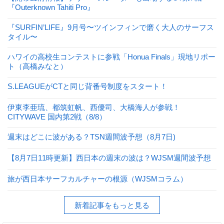
『Outerknown Tahiti Pro』
『SURFIN’LIFE』9月号〜ツインフィンで磨く大人のサーフス
タイル〜
ハワイの高校生コンテストに参戦「Honua Finals」現地リポー
ト（高橋みなと）
S.LEAGUEがCTと同じ背番号制度をスタート！
伊東李亜琉、都筑虹帆、西優司、大橋海人が参戦！
CITYWAVE 国内第2戦（8/8）
週末はどこに波がある？TSN週間波予想（8月7日)
【8月7日11時更新】西日本の週末の波は？WJSM週間波予想
旅が西日本サーフカルチャーの根源（WJSMコラム）
新着記事をもっと見る