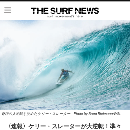
NSAと茅ヶ崎市が包括連携協定を締結 自治体との
協定は全国初、サーフィンを軸に地域活性化へ
【五十嵐カノア独占インタビュー】旧友レオ、ジャ
ックとの豪華プライベートセッション
S.ONE ショート＆ロング開幕戦・現地リポート（高
橋みなと）
ニュース
製品情報
特集
奇跡の大逆転を決めたケリー・スレーター Photo by Brent Bielmann/WSL
〈速報〉ケリー・スレーターが大逆転！準々
試合