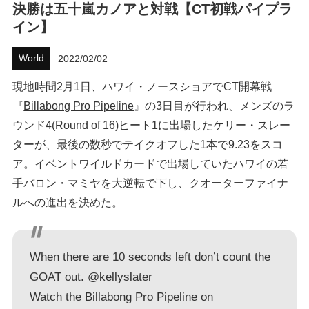
決勝は五十嵐カノアと対戦【CT初戦パイプラ
ハウツー
イン】
ホリデースタイル
World
2022/02/02
現地時間2月1日、ハワイ・ノースショアでCT開幕戦
ウェストジャパン
『
Billabong Pro Pipeline
』の3日目が行われ、メンズのラ
イベント・リリース
ウンド4(Round of 16)ヒート1に出場したケリー・スレー
ターが、最後の数秒でテイクオフした1本で9.23をスコ
ア。イベントワイルドカードで出場していたハワイの若
手バロン・マミヤを大逆転で下し、クオーターファイナ
ルへの進出を決めた。
When there are 10 seconds left don’t count the
FOLLOW US ON
GOAT out.
@kellyslater
Watch the Billabong Pro Pipeline on