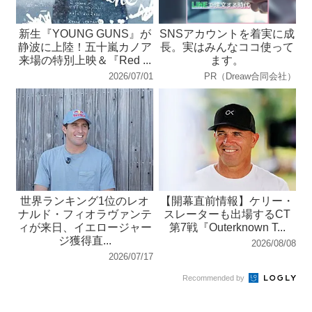
新生『YOUNG GUNS』が
SNSアカウントを着実に成
静波に上陸！五十嵐カノア
長。実はみんなココ使って
来場の特別上映＆『Red ...
ます。
2026/07/01
PR（Dreaw合同会社）
世界ランキング1位のレオ
【開幕直前情報】ケリー・
ナルド・フィオラヴァンテ
スレーターも出場するCT
ィが来日、イエロージャー
第7戦『Outerknown T...
ジ獲得直...
2026/08/08
2026/07/17
Recommended by