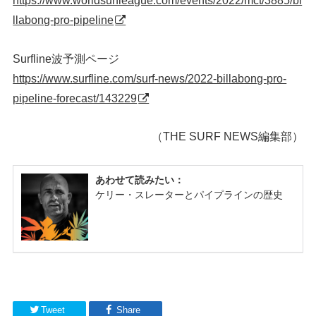
https://www.worldsurfleague.com/events/2022/mct/3885/bi
llabong-pro-pipeline
Surfline波予測ページ
https://www.surfline.com/surf-news/2022-billabong-pro-
pipeline-forecast/143229
（THE SURF NEWS編集部）
Tweet
Share