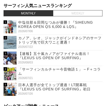
サーフィン人気ニュースランキング
MONTHLY
WEEKLY
中塩佳那＆田岡なつみが優勝！『SIHEUNG
KOREA OPEN QS 6,000 & LQS』
2026/07/06
カノア、レオ、ジャックがインドネシアのサーフ
トリップ先で巨大ワニと遭遇！
2026/07/22
【速報】五十嵐カノアがファイナル進出！
『LEXUS US OPEN OF SURFING』
2026/08/03
「サーフィンカルチャー今昔物語１」 – F＋コラ
ム
2026/07/21
日本人選手が全てトップ通過！LT開幕戦
『LEXUS US OPEN OF SURFING』初日
2026/07/26