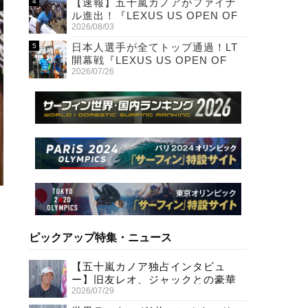
【速報】五十嵐カノアがファイナ
ル進出！『LEXUS US OPEN OF
2026/08/03
SURFING』
日本人選手が全てトップ通過！LT
開幕戦『LEXUS US OPEN OF
2026/07/26
SURFING』初日
ピックアップ特集・ニュース
【五十嵐カノア独占インタビュ
ー】旧友レオ、ジャックとの豪華
2026/07/29
プライベートセッション