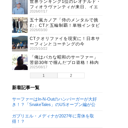
世界ランキング1位のレオナルド・
フィオラヴァンティが来日、イエ
2026/07/17
ロージャージ獲得直後の独占イン
タビュー
五十嵐カノア「侍のメンタルで挑
む」CTと五輪制覇！単独インタビ
2026/03/30
ューで熱弁
CTクオリファイを現実に！日本サ
ーフィンとコーチングの今
2025/10/22
「俺はバカな昭和のサーファー」
苦節30年で掴んだプロ資格！柿内
2025/08/17
聖文(54)の生き様
1
2
新着記事一覧
サーファーはIn-N-Outのハンバーガーが大好
き！？「SnakeTales」のUSオープン編が公
開！
ガブリエル・メディナが2027年に育休を取
得！？