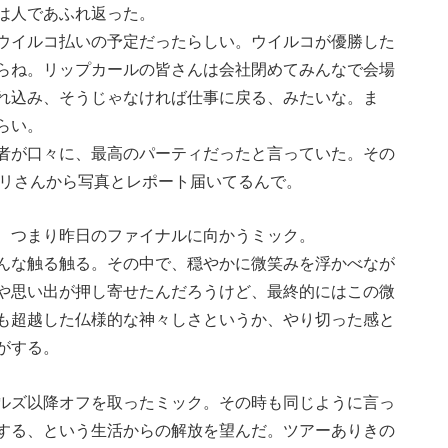
は人であふれ返った。
ウイルコ払いの予定だったらしい。ウイルコが優勝した
らね。リップカールの皆さんは会社閉めてみんなで会場
れ込み、そうじゃなければ仕事に戻る、みたいな。ま
らい。
者が口々に、最高のパーティだったと言っていた。その
ョリさんから写真とレポート届いてるんで。
、つまり昨日のファイナルに向かうミック。
んな触る触る。その中で、穏やかに微笑みを浮かべなが
や思い出が押し寄せたんだろうけど、最終的にはこの微
も超越した仏様的な神々しさというか、やり切った感と
がする。
ルズ以降オフを取ったミック。その時も同じように言っ
する、という生活からの解放を望んだ。ツアーありきの