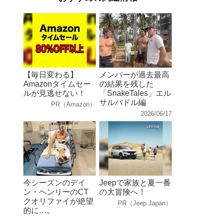
【毎日変わる】
メンバーが過去最高
Amazonタイムセー
の結果を残した
ルが見逃せない！
「SnakeTales」エル
サルバドル編
PR（Amazon）
2026/06/17
今シーズンのデイ
Jeepで家族と夏一番
ン・ヘンリーのCT
の大冒険へ！
クオリファイが絶望
PR（Jeep Japan）
的に…。