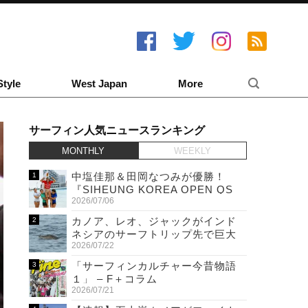
Style
West Japan
More
サーフィン人気ニュースランキング
MONTHLY
WEEKLY
中塩佳那＆田岡なつみが優勝！
『SIHEUNG KOREA OPEN QS
2026/07/06
6,000 & LQS』
カノア、レオ、ジャックがインド
ネシアのサーフトリップ先で巨大
2026/07/22
ワニと遭遇！
「サーフィンカルチャー今昔物語
１」 – F＋コラム
2026/07/21