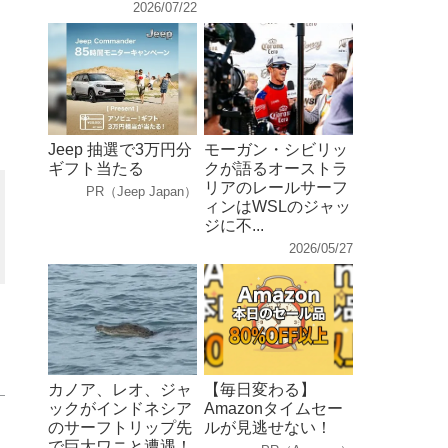
2026/07/22
Jeep 抽選で3万円分
モーガン・シビリッ
ギフト当たる
クが語るオーストラ
リアのレールサーフ
PR（Jeep Japan）
ィンはWSLのジャッ
ジに不...
2026/05/27
カノア、レオ、ジャ
【毎日変わる】
ックがインドネシア
Amazonタイムセー
のサーフトリップ先
ルが見逃せない！
で巨大ワニと遭遇！